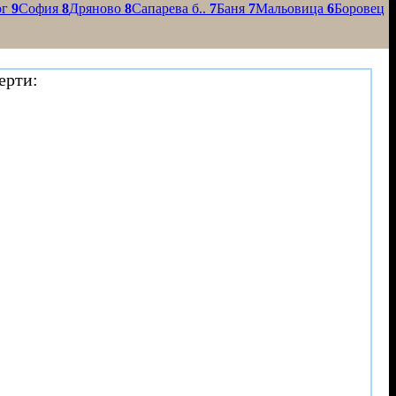
ог
9
София
8
Дряново
8
Сапарева б..
7
Баня
7
Мальовица
6
Боровец
ерти: