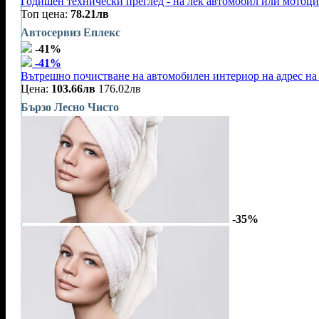
Годишен технически преглед - на лек автомобил или мотоц
Топ цена:
78.21лв
Автосервиз Еплекс
-41%
-41%
Вътрешно почистване на автомобилен интериор на адрес на 
Цена:
103.66лв
176.02лв
Бързо Лесно Чисто
-35%