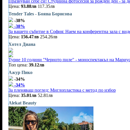
Празнувай себе си! Студийна фотосесия за рожден ден - за 
Цена:
93.88лв
117.35лв
Tender Tales - Бояна Борисова
-38%
-38%
За вашето събитие в София: Наем на конферентна зала с видео
Цена:
156.47лв
254.26лв
Хотел Диана
Турне 10 години "Черното пиле" - моноспектакъл на Мариу
Топ цена:
39.12лв
Ажур Пико
-34%
-34%
За пленяващ поглед: Миглопластика с метод по избор
Цена:
35.01лв
52.81лв
Alekat Beauty