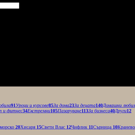
обила
91
Уроци и курсове
85
За дома
23
За децата
140
Домашни люби
т и фитнес
34
Екстремни
105
Пазаруване
113
За бизнеса
40
Други
12
морско
20
Хисаря
15
Свети Влас
12
Чифлик
11
Сърница
10
Кранев