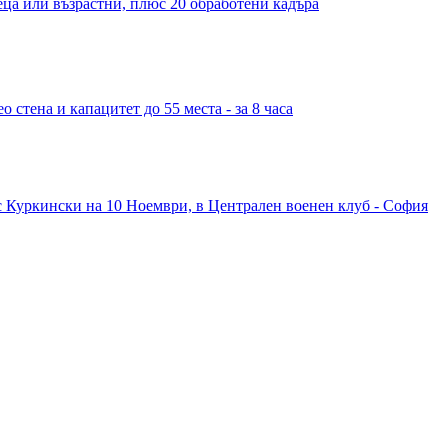
деца или възрастни, плюс 20 обработени кадъра
 стена и капацитет до 55 места - за 8 часа
с Куркински на 10 Ноември, в Централен военен клуб - София