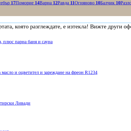
себър
17
Поморие
14
Варна
12
Равда
11
Огняново
10
Балчик
10
Разл
тата, която разглеждате, е изтекла! Вижте други оф
, плюс парна баня и сауна
 масло и оцветител и зареждане на фреон R1234
стирски Ливади