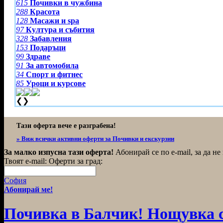
615
Почивки в чужбина
288
Красота
128
Масажи и spa
97
Култура и събития
328
Забавления
153
Подаръци
99
Здраве
91
За автомобила
34
Спорт и фитнес
85
Уроци и курсове
❮
❯
Тази оферта вече е разграбена!
» Виж всички активни оферти за Почивки и екскурзии
За малко изпусна тази оферта!
Абонирай се по e-mail, за да н
Твоят e-mail:
Оферти за град:
София
Абонирай ме!
Почивка в Балчик! Нощувка съ