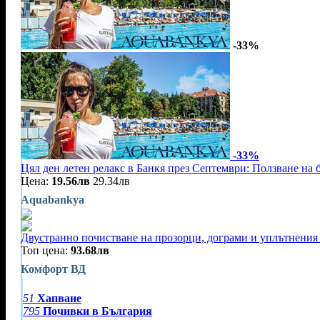
-33%
-33%
Цял ден летен релакс в Банкя през Септември: Ползване на 
Цена:
19.56лв
29.34лв
Aquabankya
Двустранно почистване на прозорци, дограми и уплътнения 
Топ цена:
93.68лв
Комфорт ВД
51
Хапване
795
Почивки в България