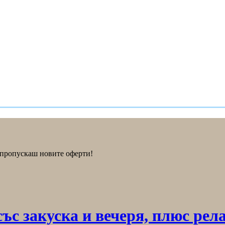
е пропускаш новите оферти!
с закуска и вечеря, плюс рела