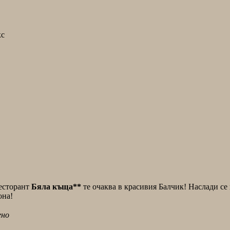
ресторант
Бяла къща**
те очаква в красивия Балчик! Наслади се
она!
ено