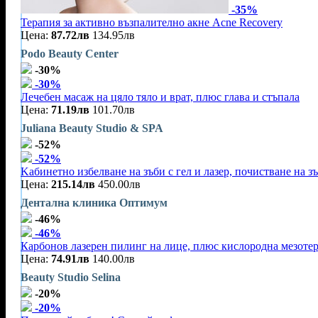
-35%
Терапия за активно възпалително акне Acne Recovery
Цена:
87.72лв
134.95лв
Podo Beauty Center
-30%
-30%
Лечебен масаж на цяло тяло и врат, плюс глава и стъпала
Цена:
71.19лв
101.70лв
Juliana Beauty Studio & SPA
-52%
-52%
Kабинетно избелване на зъби с гел и лазер, почистване на зъ
Цена:
215.14лв
450.00лв
Дентална клиника Оптимум
-46%
-46%
Карбонов лазерен пилинг на лице, плюс кислородна мезоте
Цена:
74.91лв
140.00лв
Beauty Studio Selina
-20%
-20%