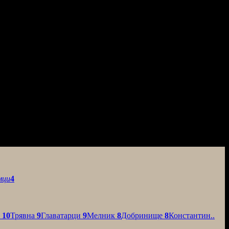
мци
4
о
10
Трявна
9
Главатарци
9
Мелник
8
Добринище
8
Константин..