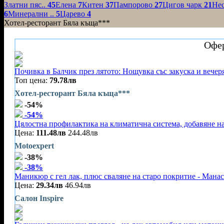
Златни пяс..
45
Елена
7
Китен
37
Пампорово
27
Цигов чарк
21
Не
6
Минерални ..
5
Царево
4
Хотел-ресторант Бяла къща***
Офер
Почивка в Балчик през лятото: Нощувка със закуска и вечеря
Топ цена:
79.78лв
Хотел-ресторант Бяла къща***
-54%
-54%
Цялостна профилактика на климатична система, добавяне на
Цена:
111.48лв
244.48лв
Motoexpert
-38%
-38%
Маникюр с гел лак, плюс сваляне на старо покритие - Мана
Цена:
29.34лв
46.94лв
Салон Inspire