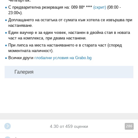
Четвъртък.
С предварителна резервация на:
089 88* ****
(скрит)
(08:00 -
23:00ч).
Доплащането на остатъка от сумата към хотела се извършва при
настаняване.
Един ваучер е за един човек
, настанен в двойна стая в новата
част на комплекса, при двама настанени.
При липса на места настаняването е в старата част (според
моментната наличност).
Всички други
глобални условия на Grabo.bg
Галерия
4.30
от
459
оценки
286