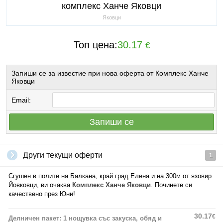
комплекс Ханче Яковци
Яковци
Топ цена:
30.17
€
Запиши се за известие при нова оферта от Комплекс Ханче
Яковци
Email:
Запиши се
Други текущи оферти
1
Сгушен в полите на Балкана, край град Елена и на 300м от язовир
Йовковци, ви очаква
Комплекс
Ханче Яковци
. Починете си
качествено през Юни!
30.17
€
Делничен пакет: 1 нощувка със закуска, обяд и