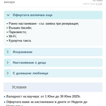
на човек
вечеря
плати сега
9.18€
Офертата включва още
• Ранно настаняване - със заявка при резервация;
• Външен басейн;
• Паркомясто;
• Wi-Fi;
• Курортна такса.
Изхранване
Настаняване с деца
С домашни любимци
Условия
Валидност на ваучера:
от 1 Юни до 30 Юни 2025г.
Офертата важи за настаняване в дните от Неделя до