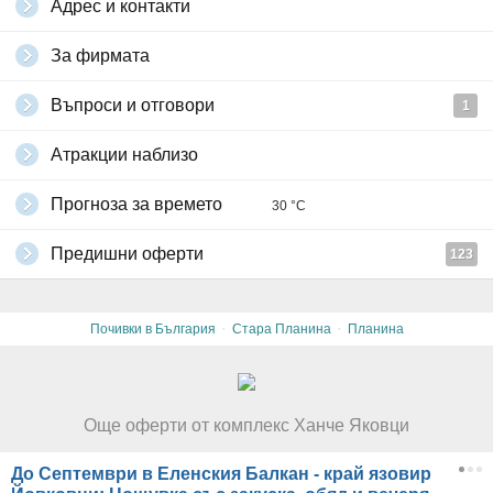
Адрес и контакти
За фирмата
Въпроси и отговори
1
Атракции наблизо
Прогноза за времето
30 °C
Предишни оферти
123
·
·
Почивки в България
Стара Планина
Планина
Още оферти от комплекс Ханче Яковци
До Септември в Еленския Балкан - край язовир