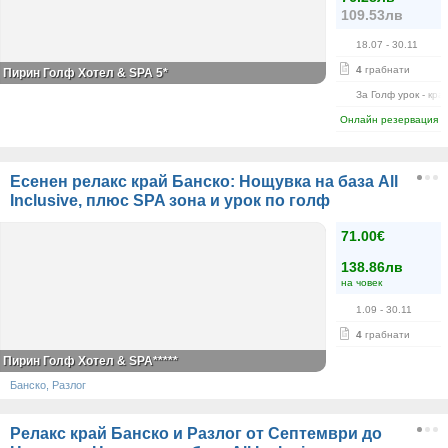
109.53лв
18.07
- 30.11
4
грабнати
Пирин Голф Хотел & SPA 5*
За Голф урок - кра
Онлайн резервация
Есенен релакс край Банско: Нощувка на база All
Inclusive, плюс SPA зона и урок по голф
71.00€
138.86лв
на човек
1.09
- 30.11
4
грабнати
Пирин Голф Хотел & SPA*****
Банско, Разлог
Релакс край Банско и Разлог от Септември до