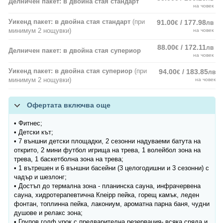
Делничен пакет: в двойна стая стандарт
на човек
Уикенд пакет: в двойна стая стандарт
(при
91.00
/ 177.98
€
лв
минимум 2 нощувки)
на човек
88.00
/ 172.11
€
лв
Делничен пакет: в двойна стая супериор
на човек
Уикенд пакет: в двойна стая супериор
(при
94.00
/ 183.85
€
лв
минимум 2 нощувки)
на човек
Офертата включва още
• Фитнес;
• Детски кът;
• 7 външни детски площадки, 2 сезонни надуваеми батута на
открито, 2 мини футбол игрища на трева, 1 волейбол зона на
трева, 1 баскетболна зона на трева;
• 1 вътрешен и 6 външни басейни (3 целогодишни и 3 сезонни) с
чадър и шезлонг;
• Достъп до термална зона - планинска сауна, инфрачервена
сауна, хидротерапевтична Кneipp пейка, горещ камък, леден
фонтан, топлинна пейка, лакониум, ароматна парна баня, чудни
душове и релакс зона;
• Групов голф урок с предварителна резервация- всяка сряда и