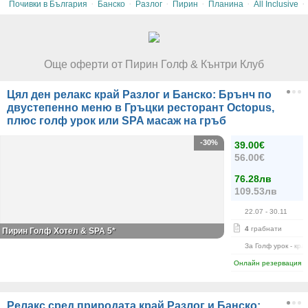
·
·
·
·
·
·
Почивки в България
Банско
Разлог
Пирин
Планина
All Inclusive
Още оферти от Пирин Голф & Кънтри Клуб
Цял ден релакс край Разлог и Банско: Брънч по
двустепенно меню в Гръцки ресторант Octopus,
плюс голф урок или SPA масаж на гръб
-30%
39.00€
56.00€
76.28лв
109.53лв
22.07
- 30.11
4
грабнати
Пирин Голф Хотел & SPA 5*
За Голф урок - кра
Онлайн резервация
Релакс сред природата край Разлог и Банско: