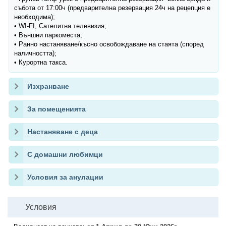
събота от 17:00ч (предварителна резервация 24ч на рецепция е
необходима);
• WI-FI, Сателитна телевизия;
• Външни паркоместа;
• Ранно настаняване/късно освобождаване на стаята (според
наличността);
• Курортна такса.
Изхранване
За помещенията
Настаняване с деца
С домашни любимци
Условия за анулации
Условия