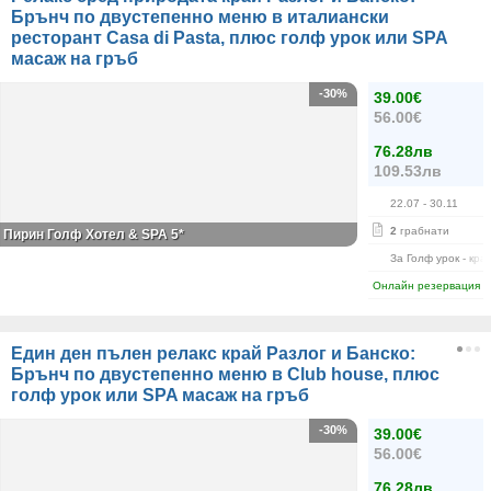
Брънч по двустепенно меню в италиански
ресторант Casa di Pasta, плюс голф урок или SPA
масаж на гръб
-30%
39.00€
56.00€
76.28лв
109.53лв
22.07
- 30.11
2
грабнати
Пирин Голф Хотел & SPA 5*
За Голф урок - кра
Онлайн резервация
Един ден пълен релакс край Разлог и Банско:
Брънч по двустепенно меню в Club house, плюс
голф урок или SPA масаж на гръб
-30%
39.00€
56.00€
76.28лв