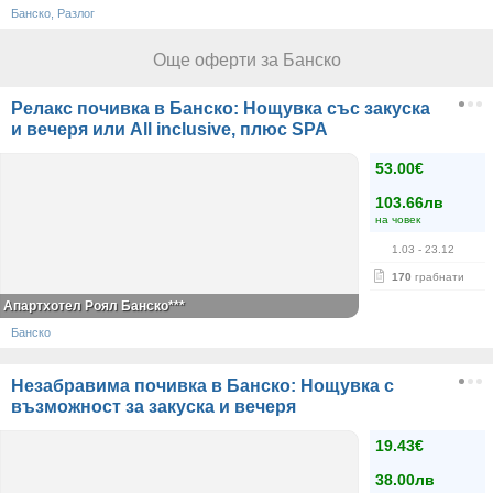
Банско, Разлог
Още оферти за Банско
Релакс почивка в Банско: Нощувка със закуска
и вечеря или All inclusive, плюс SPA
53.00€
103.66лв
на човек
1.03
- 23.12
170
грабнати
Апартхотел Роял Банско***
Банско
Незабравима почивка в Банско: Нощувка с
възможност за закуска и вечеря
19.43€
38.00лв