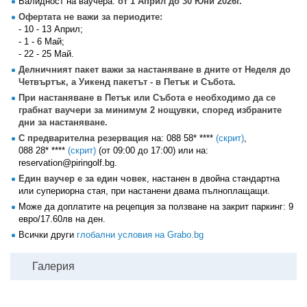
Валидност на ваучера:
от 1 Април до 30 Юни 2026г.
Офертата не важи за периодите:
- 10 - 13 Април;
- 1 - 6 Май;
- 22 - 25 Май.
Делничният пакет важи за настаняване в дните от Неделя до
Четвъртък, а Уикенд пакетът - в Петък и Събота.
При настаняване в Петък или Събота е необходимо да се
грабнат ваучери за минимум 2 нощувки, според избраните
дни за настаняване.
С предварителна резервация
на:
088 58* ****
(скрит)
,
088 28* ****
(скрит)
(от 09:00 до 17:00) или на:
reservation@piringolf.bg.
Един ваучер е за един човек
, настанен в двойна стандартна
или супериорна стая, при настанени двама пълноплащащи.
Може да доплатите на рецепция за ползване на закрит паркинг: 9
евро/17.60лв на ден.
Всички други
глобални условия на Grabo.bg
Галерия