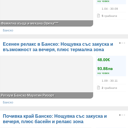
на човек
1.04
- 30.09
5
грабнати
Фамилна къща и механа Ореха***
Банско
Есенен релакс в Банско: Нощувка със закуска и
възможност за вечеря, плюс термална зона
48.00€
93.88лв
на човек
1.09
- 30.11
2
грабнати
Регнум Банско Маунтин Ризорт
Банско
Почивка край Банско: Нощувка със закуска и
вечеря, плюс басейн и релакс зона