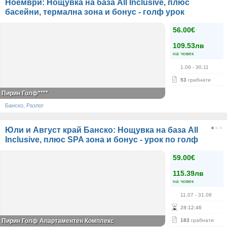
Ноември: Нощувка на база All Inclusive, плюс
басейни, термална зона и бонус - голф урок
56.00€
109.53лв
на човек
1.09
- 30.11
53
грабнати
Пирин Голф****
Банско, Разлог
Юли и Август край Банско: Нощувка на база All
Inclusive, плюс SPA зона и бонус - урок по голф
59.00€
115.39лв
на човек
11.07
- 31.08
28
:
12
:
46
Пирин Голф Апартаментен Комплекс
183
грабнати