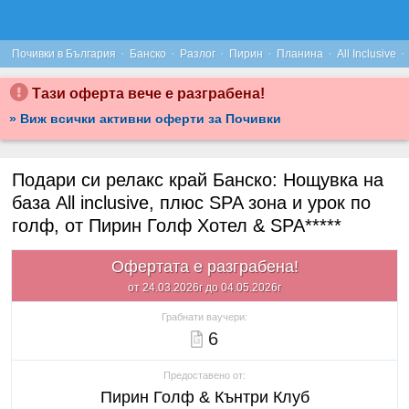
·
·
·
·
·
·
Почивки в България
Банско
Разлог
Пирин
Планина
All Inclusive
Тази оферта вече е разграбена!
» Виж всички активни оферти за Почивки
Подари си релакс край Банско: Нощувка на
база All inclusive, плюс SPA зона и урок по
голф, от Пирин Голф Хотел & SPA*****
Офертата е разграбена!
от 24.03.2026г до 04.05.2026г
Грабнати ваучери:
6
Предоставено от:
Пирин Голф & Кънтри Клуб