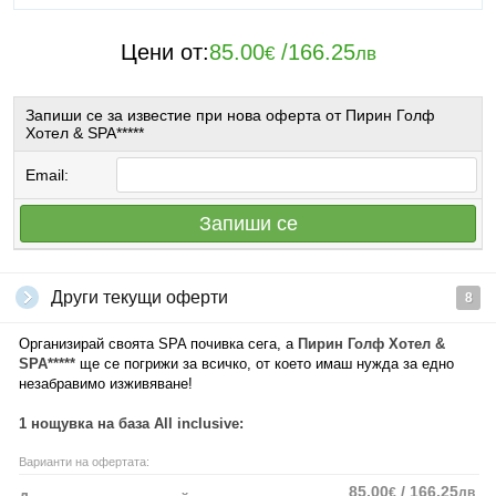
Цени от:
85.00
/
166.25
€
лв
Запиши се за известие при нова оферта от Пирин Голф
Хотел & SPA*****
Email:
Запиши се
Други текущи оферти
8
Организирай своята SPA почивка сега, а
Пирин Голф Хотел &
SPA*****
ще се погрижи за всичко, от което имаш нужда за едно
незабравимо изживяване!
1 нощувка на база All inclusive:
Варианти на офертата:
85.00
/ 166.25
€
лв