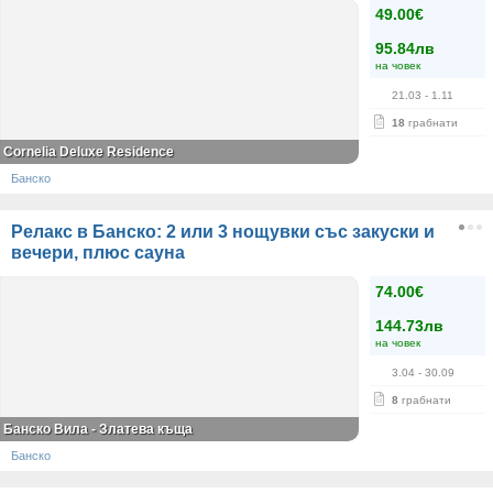
49.00€
95.84лв
на човек
21.03
- 1.11
18
грабнати
Cornelia Deluxe Residence
Банско
Релакс в Банско: 2 или 3 нощувки със закуски и
вечери, плюс сауна
74.00€
144.73лв
на човек
3.04
- 30.09
8
грабнати
Банско Вила - Златева къща
Банско