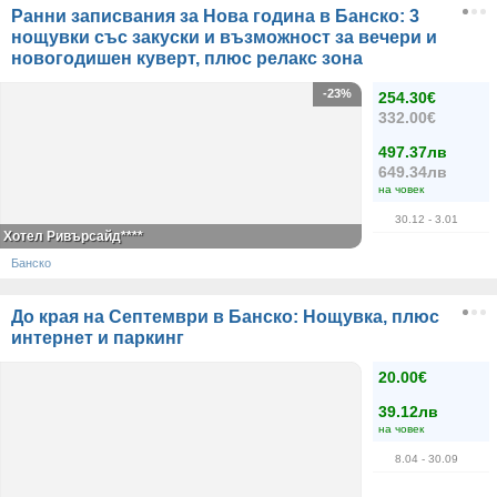
Ранни записвания за Нова година в Банско: 3
нощувки със закуски и възможност за вечери и
новогодишен куверт, плюс релакс зона
-23%
254.30€
332.00€
497.37лв
649.34лв
на човек
30.12
- 3.01
Хотел Ривърсайд****
Банско
До края на Септември в Банско: Нощувка, плюс
интернет и паркинг
20.00€
39.12лв
на човек
8.04
- 30.09