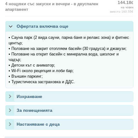
144.18
€
4 нощувки със закуски и вечери - в двуспален
на човек
апартамент
вместо 160.55€
Офертата включва още
• Сауна парк (2 вида сауни, парна баня и релакс зона) и фитнес
център;
• Ползване на закрит отопляем басейн (30 градуса) и джакузи;
• Ползване на открит басейн с минерална вода, шезлонг и
чадър;
• Детски кът с аниматор;
• Wi-Fi около рецепция и лоби бар;
• Външен паркинг;
• Туристическа застраховка и ДДС.
Изхранване
За помещенията
Настаняване с деца