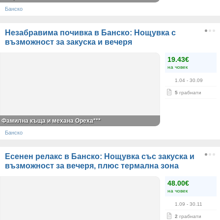
Банско
Незабравима почивка в Банско: Нощувка с
възможност за закуска и вечеря
19.43€
на човек
1.04
- 30.09
5
грабнати
Фамилна къща и механа Ореха***
Банско
Есенен релакс в Банско: Нощувка със закуска и
възможност за вечеря, плюс термална зона
48.00€
на човек
1.09
- 30.11
2
грабнати