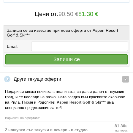
Цени от:
90.50 €
81.30 €
Запиши се за известие при нова оферта от Aspen Resort
Golf & Ski***
Email:
Запиши се
Други текущи оферти
2
Подари си свежа почивка в планината, за да си далеч от шумния
град, и се наслади на разкошната гледка към красивите склонове
на Рила, Пирин и Родопите!
Aspen Resort Golf & Ski***
има
специално предложение за теб:
Варианти на офертата:
81.30
€
2 нощувки със закуски и вечери - в студио
на човек