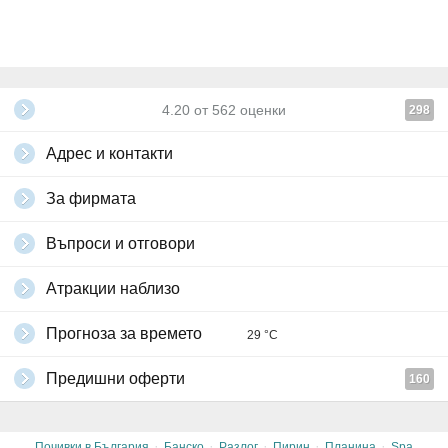
4.20
от
562
оценки
298
Адрес и контакти
За фирмата
Въпроси и отговори
Атракции наблизо
Прогноза за времето
29 °C
Предишни оферти
160
·
·
·
·
·
Почивки в България
Банско
Разлог
Пирин
Планина
Spa