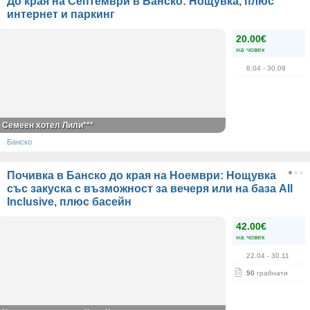
До края на Септември в Банско: Нощувка, плюс
интернет и паркинг
20.00€
на човек
8.04
- 30.09
Семеен хотел Лили***
Банско
Почивка в Банско до края на Ноември: Нощувка
със закуска с възможност за вечеря или на база All
Inclusive, плюс басейн
42.00€
на човек
22.04
- 30.11
50
грабнати