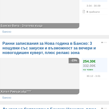
3.04
- 30.09
8
грабнати
Банско Вила - Златева къща
Банско
Ранни записвания за Нова година в Банско: 3
нощувки със закуски и възможност за вечери и
новогодишен куверт, плюс релакс зона
-23%
254.30€
332.00€
на човек
30.12
- 3.01
Хотел Ривърсайд****
Банско