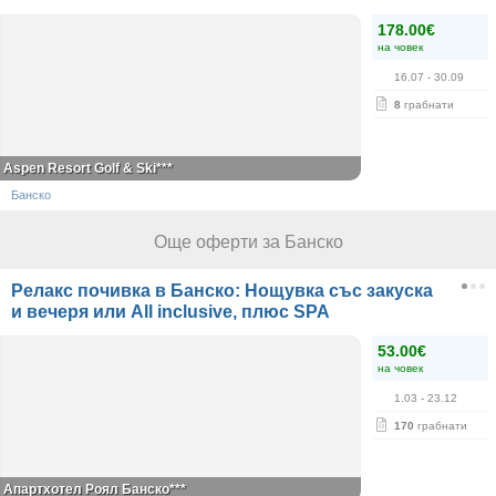
178.00€
на човек
16.07
- 30.09
8
грабнати
Aspen Resort Golf & Ski***
Банско
Още оферти за Банско
Релакс почивка в Банско: Нощувка със закуска
и вечеря или All inclusive, плюс SPA
53.00€
на човек
1.03
- 23.12
170
грабнати
Апартхотел Роял Банско***