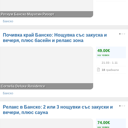
Регнум Банско Маунтин Ризорт
Банско
Почивка край Банско: Нощувка със закуска и
вечеря, плюс басейн и релакс зона
49.00€
на човек
21.03
- 1.11
18
грабнати
Cornelia Deluxe Residence
Банско
Релакс в Банско: 2 или 3 нощувки със закуски и
вечери, плюс сауна
74.00€
на човек