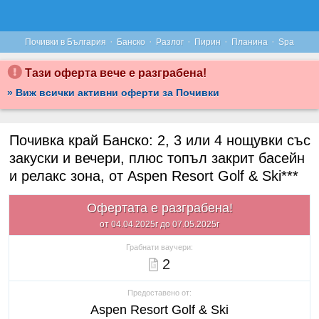
·
·
·
·
·
Почивки в България
Банско
Разлог
Пирин
Планина
Spa
Тази оферта вече е разграбена!
» Виж всички активни оферти за Почивки
Почивка край Банско: 2, 3 или 4 нощувки със
закуски и вечери, плюс топъл закрит басейн
и релакс зона, от Aspen Resort Golf & Ski***
Офертата е разграбена!
от 04.04.2025г до 07.05.2025г
Грабнати ваучери:
2
Предоставено от:
Aspen Resort Golf & Ski