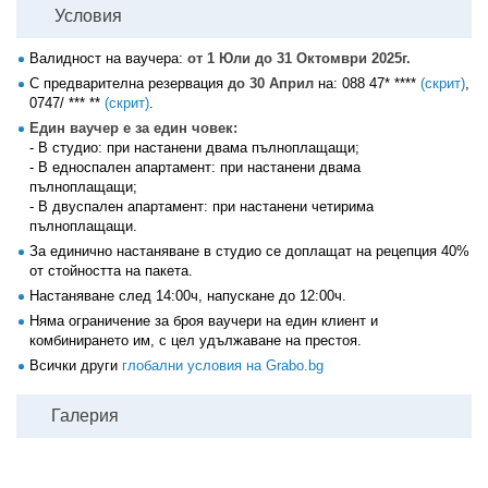
Условия
Валидност на ваучера:
от 1 Юли до 31 Октомври 2025г.
С предварителна резервация
до 30 Април
на:
088 47* ****
(скрит)
,
0747/ *** **
(скрит)
.
Един ваучер е за един човек:
- В студио: при настанени двама пълноплащащи;
- В едноспален апартамент: при настанени двама
пълноплащащи;
- В двуспален апартамент: при настанени четирима
пълноплащащи.
За единично настаняване в студио се доплащат на рецепция 40%
от стойността на пакета.
Настаняване след 14:00ч, напускане до 12:00ч.
Няма ограничение за броя ваучери на един клиент и
комбинирането им, с цел удължаване на престоя.
Всички други
глобални условия на Grabo.bg
Галерия