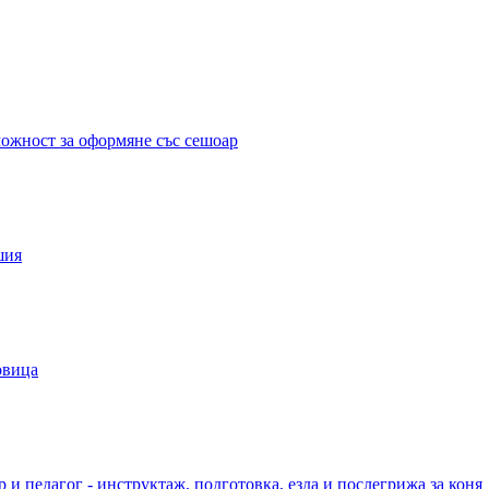
можност за оформяне със сешоар
шия
овица
 и педагог - инструктаж, подготовка, езда и послегрижа за коня