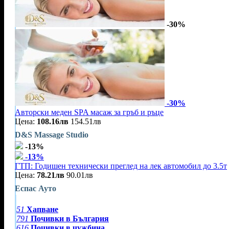
-30%
-30%
Авторски меден SPA масаж за гръб и ръце
Цена:
108.16лв
154.51лв
D&S Massage Studio
-13%
-13%
ГТП: Годишен технически преглед на лек автомобил до 3.5т
Цена:
78.21лв
90.01лв
Еспас Ауто
51
Хапване
791
Почивки в България
616
Почивки в чужбина