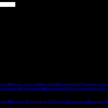
обила
84
Уроци и курсове
86
За дома
23
За децата
137
Домашни люби
т и фитнес
34
Екстремни
106
Пазаруване
113
За бизнеса
39
Други
12
рско
20
Хисаря
15
Свети Влас
12
Чифлик
11
Сърница
10
Кранево
10