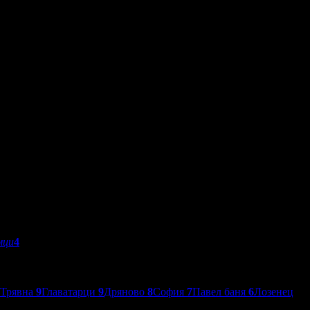
мци
4
Трявна
9
Главатарци
9
Дряново
8
София
7
Павел баня
6
Лозенец