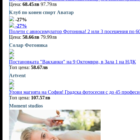
Цена:
68.45лв
97.79лв
Клуб по конен спорт Аватар
-27%
-27%
Полети с авиосимулатор Фотоника! 2 или 3 посещения по 60
Цена:
58.66лв
79.99лв
Солар Фотоника
Постановката "Вакханки" на 9 Октомври, в Зала 1 на НДК
Топ цена:
58.67лв
Artvent
Улови магията на София! Градска фотосесия с до 45 профес
Топ цена:
107.57лв
Moment studios