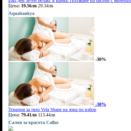
Цял ден летен релакс в Банкя: Ползване на басейн с минерал
Цена:
19.56лв
29.34лв
Aquabankya
-30%
-30%
Терапия за тяло Vela Shape на зона по избор
Цена:
79.41лв
113.44лв
Салон за красота Callas