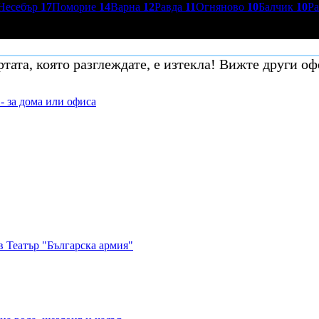
Несебър
17
Поморие
14
Варна
12
Равда
11
Огняново
10
Балчик
10
Р
тата, която разглеждате, е изтекла! Вижте други оф
- за дома или офиса
в Театър "Българска армия"