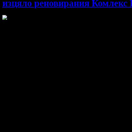
изцяло реновирания Комлекс R
Насладете се на перфектна почивка сред тишината и красотата
Делничен пакет: 1 нощувка със закуска и вечеря - в двуетаж
Варианти на офертата: