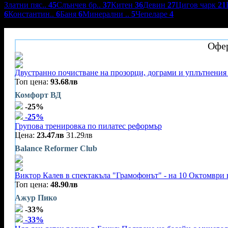
Златни пяс..
45
Слънчев бр..
37
Китен
36
Девин
27
Цигов чарк
21
6
Константин..
6
Баня
6
Минерални ..
5
Чепеларе
4
Комплекс Rocca Resort***
Офер
Двустранно почистване на прозорци, дограми и уплътнения 
Топ цена:
93.68лв
Комфорт ВД
-25%
-25%
Групова тренировка по пилатес реформър
Цена:
23.47лв
31.29лв
Balance Reformer Club
Виктор Калев в спектакъла "Грамофонът" - на 10 Октомври 
Топ цена:
48.90лв
Ажур Пико
-33%
-33%