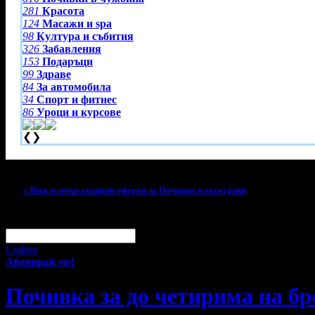
281
Красота
124
Масажи и spa
98
Култура и събития
326
Забавления
153
Подаръци
99
Здраве
84
За автомобила
34
Спорт и фитнес
86
Уроци и курсове
❮
❯
Тази оферта вече е разграбена!
» Виж всички активни оферти за Почивки и екскурзии
За малко изпусна тази оферта!
Абонирай се по e-mail, за да н
Твоят e-mail:
Оферти за град:
София
Абонирай ме!
Почивка за до четирима на бр