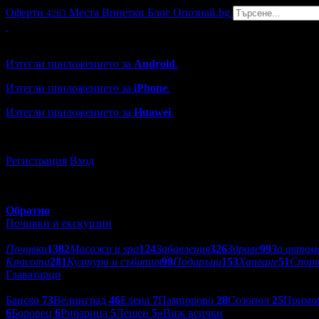
Оферти
Места
Винетки
Блог
Опознай.bg
4263
Grabo мобилна версия
Изтегли приложението за
Android
.
Изтегли приложението за
iPhone
.
Изтегли приложението за
Huawei
.
...или отвори
grabo.bg
Регистрация
Вход
Обратно
Почивки и екскурзии
Категории оферти:
Почивки
1382
Масажи и spa
124
Забавления
326
Здраве
99
За автом
Красота
281
Култура и събития
98
Подаръци
153
Хапване
51
Спор
Главатарци
Дестинации:
Банско
73
Велинград
46
Елена
7
Пампорово
28
Созопол
25
Примо
6
Боровец
6
Рибарица
5
Лещен
5
»
Виж всички