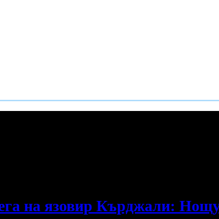
е пропускаш новите оферти!
ега на язовир Кърджали: Нощув