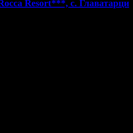
occa Resort***, с. Главатарци
 на природата! Изцяло реновираният
Комплекс
Rocca Resort***
на вила за до четирима възрастни с изглед към язовира: