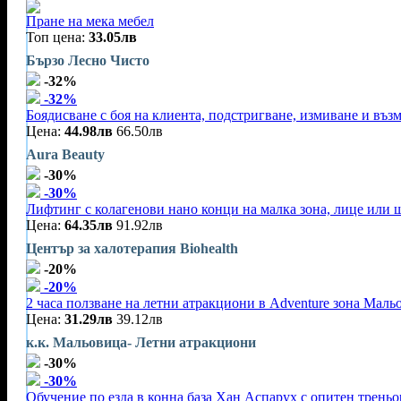
Пране на мека мебел
Топ цена:
33.05лв
Бързо Лесно Чисто
-32%
-32%
Боядисване с боя на клиента, подстригване, измиване и въз
Цена:
44.98лв
66.50лв
Aura Beauty
-30%
-30%
Лифтинг с колагенови нано конци на малка зона, лице или 
Цена:
64.35лв
91.92лв
Център за халотерапия Biohealth
-20%
-20%
2 часа ползване на летни атракциони в Adventure зона Маль
Цена:
31.29лв
39.12лв
к.к. Мальовица- Летни атракциони
-30%
-30%
Обучение по езда в конна база Хан Аспарух с опитен треньор