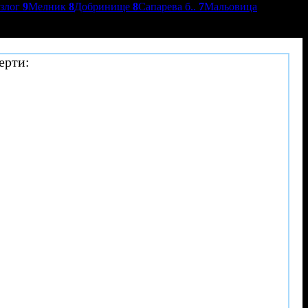
азлог
9
Мелник
8
Добринище
8
Сапарева б..
7
Мальовица
ерти: