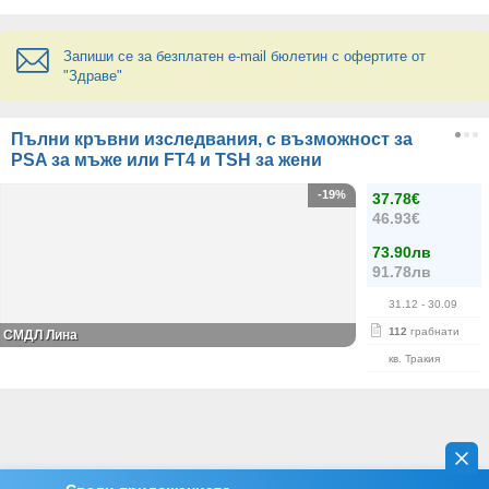
Запиши се за безплатен e-mail бюлетин с офертите от
"Здраве"
Пълни кръвни изследвания, с възможност за
PSA за мъже или FT4 и TSH за жени
-19%
37.78€
46.93€
73.90лв
91.78лв
31.12
- 30.09
112
грабнати
СМДЛ Лина
кв. Тракия