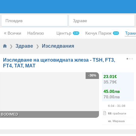
ИЗСЛЕДВАНИЯ
Пловдив
Здраве
«
Всички
Наблизо
Център
Кючук Париж
Трак
130
110
Здраве
Изследвания
❯
❯
Изследване на щитовидната жлеза - TSH, FT3,
FT4, ТАТ, МАТ
-36%
23.01€
35.79€
45.00лв
70.00лв
6.04
- 31.08
66
грабнати
BODIMED
кв. Мараша