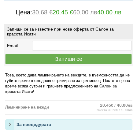
Цена:
30.68 €
20.45 €
60.00 лв
40.00 лв
Запиши се за известие при нова оферта от Салон за
красота Исати
Email:
Запиши се
Това, което дава ламинирането на веждите, е възможността да не
губите време в ежедневно гримиране за цял месец. Пестете ценно
време всяка сутрин и грабнете предложението на
Салон за
красота
Исати
!
20.45
/ 40.00
€
лв
Ламиниране на вежди
вместо 30.68€ / 60.00лв
За процедурата