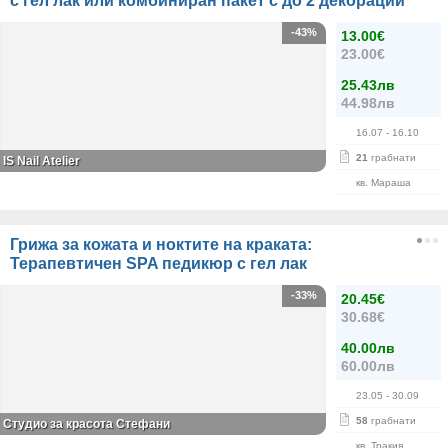
с гел лак или комбиниран пакет с до 2 декорации
-43%
13.00€
23.00€
25.43лв
44.98лв
16.07
- 16.10
21
грабнати
IS Nail Atelier
кв. Мараша
Грижа за кожата и ноктите на краката:
Терапевтичен SPA педикюр с гел лак
-33%
20.45€
30.68€
40.00лв
60.00лв
23.05
- 30.09
58
грабнати
Студио за красота Стефани
кв. Тракия