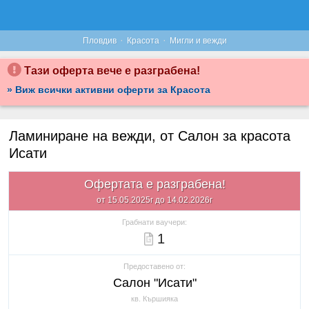
·
·
Пловдив
Красота
Мигли и вежди
Тази оферта вече е разграбена!
» Виж всички активни оферти за Красота
Ламиниране на вежди, от Салон за красота
Исати
Офертата е разграбена!
от 15.05.2025г до 14.02.2026г
Грабнати ваучери:
1
Предоставено от:
Салон "Исати"
кв. Кършияка