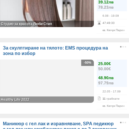
39.12лв
78.23лв
6.08
- 19.09
47
:
49
:
33
Студио за красота Люби Стил
кв. Кючук Париж
За скулптиране на тялото: EMS процедура на
зона по избор
-50%
25.00€
50.00€
48.90лв
97.79лв
22.05
- 17.09
11
грабнати
Healthy Life 2022
кв. Кючук Париж
Маникюр с гел лак и изравняване, SPA педикюр