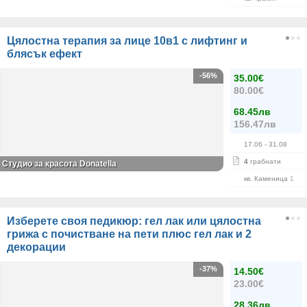
Цялостна терапия за лице 10в1 с лифтинг и
блясък ефект
-56%
35.00€
80.00€
68.45лв
156.47лв
17.06
- 31.08
4
грабнати
Студио за красота Donatella
кв. Каменица 1
Изберете своя педикюр: гел лак или цялостна
грижа с почистване на пети плюс гел лак и 2
декорации
-37%
14.50€
23.00€
28.36лв