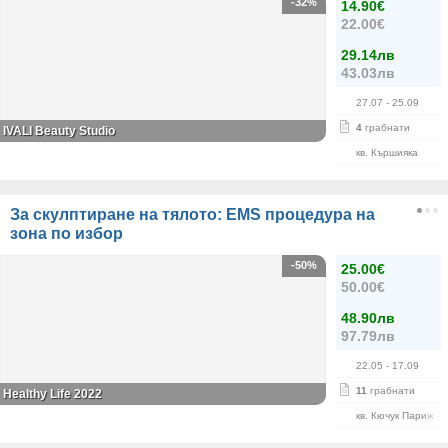
-32%
14.90€
22.00€
29.14лв
43.03лв
27.07
- 25.09
4
грабнати
IVALI Beauty Studio
кв. Кършияка
За скулптиране на тялото: EMS процедура на
зона по избор
-50%
25.00€
50.00€
48.90лв
97.79лв
22.05
- 17.09
11
грабнати
Healthy Life 2022
кв. Кючук Париж