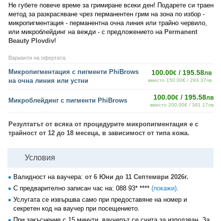
Не губете повече време за гримиране всеки ден! Подарете си траен
метод за разкрасяване чрез перманентен грим на зона по избор -
микропигментация - перманентна очна линия или трайно червило,
или микроблейдинг на вежди - с предложението на
Permanent
Beauty Plovdiv
!
Варианти на офертата:
Микропигментация с пигменти PhiBrows
100.00
/ 195.58
€
лв
на очна линия или устни
вместо 150.00€ / 293.37лв
100.00
/ 195.58
€
лв
Микроблейдинг с пигменти PhiBrows
вместо 200.00€ / 391.17лв
Резултатът от всяка от процедурите микропигментация е с
трайност от 12 до 18 месеца, в зависимост от типа кожа.
Условия
Валидност на ваучера:
от 6 Юни до 11 Септември 2026г.
С предварително записан час на:
088 93* ****
(покажи)
.
Услугата се извършва само при предоставяне на номер и
секретен код на ваучер при посещението.
При закъснение с 15 минути, ваучерът се счита за използван. За