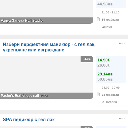
44.98лв
11.06
- 31.10
35
грабнати
Vanya Ganeva Nail Studio
Център
Избери перфектния маникюр - с гел лак,
укрепване или изграждане
-43%
14.90€
26.00€
29.14лв
50.85лв
28.05
- 30.09
33
грабнати
Paolet's Esthétique nail salon
кв. Гагарин
SPA педикюр с гел лак