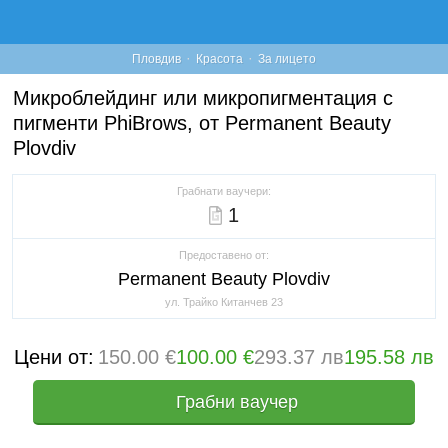
·
·
Пловдив
Красота
За лицето
Микроблейдинг или микропигментация с
пигменти PhiBrows, от Permanent Beauty
Plovdiv
Грабнати ваучери:
1
Предоставено от:
Permanent Beauty Plovdiv
ул. Трайко Китанчев 23
Цени от:
150.00 €
100.00 €
293.37 лв
195.58 лв
Грабни ваучер