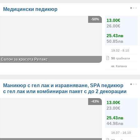
Медицински педикюр
-50%
13.00€
26.00€
25.43лв
50.85лв
19.02
- 8.10
50
грабнати
Салон за красота Релакс
кв. Капана
Маникюр с гел лак и изравняване, SPA педикюр
с гел лак или комбиниран пакет с до 2 декорации
-43%
13.00€
23.00€
25.43лв
44.98лв
16.07
- 16.10