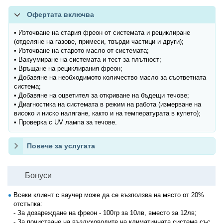
Офертата включва
• Източване на стария фреон от системата и рециклиране
(отделяне на газове, примеси, твърди частици и други);
• Източване на старото масло от системата;
• Вакуумиране на системата и тест за плътност;
• Връщане на рециклирания фреон;
• Добавяне на необходимото количество масло за съответната
система;
• Добавяне на оцветител за откриване на бъдещи течове;
• Диагностика на системата в режим на работа (измерване на
високо и ниско налягане, както и на температурата в купето);
• Проверка с UV лампа за течове.
Повече за услугата
Бонуси
Всеки клиент с ваучер може да се възползва на място от 20%
отстъпка:
- За дозареждане на фреон - 100гр за 10лв, вместо за 12лв;
- За почистване на въздуховодите на климатичната система със