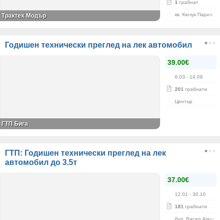
1
грабнат
кв. Кючук Париж
Трактех Модър
Годишен технически преглед на лек автомобил
39.00€
6.03
- 14.09
201
грабнати
Център
ГТП Бига
ГТП: Годишен технически преглед на лек
автомобил до 3.5т
37.00€
12.01
- 30.10
181
грабнати
бул. Васил Априло