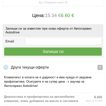
бул. Пещерско шосе 30
Цена:
15.34 €
6.60 €
Запиши се за известие при нова оферта от Автосервиз
Autodrive
Email:
Запиши се
Други текущи оферти
2
Климатикът в колата не е даденост и има нужда от редовна
профилактика. Осигурете я на супер цена - с ваучер за
Автосервиз Autodrive
!
Диагностика и профилактика на автомобилен
6.60
€
климатик, плюс добавяне на масло в системата
вместо 15.34€