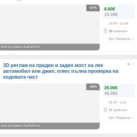
-57%
6.60€
15.34€
20.05
- 21.09
39
грабнати
бул. Пещерско шо
Автосервиз Autodrive
3D реглаж на преден и заден мост на лек
автомобил или джип, плюс пълна проверка на
ходовата част
-44%
25.00€
45.00€
31.03
- 1.10
17
грабнати
бул. Пещерско шо
Автосервиз Autodrive