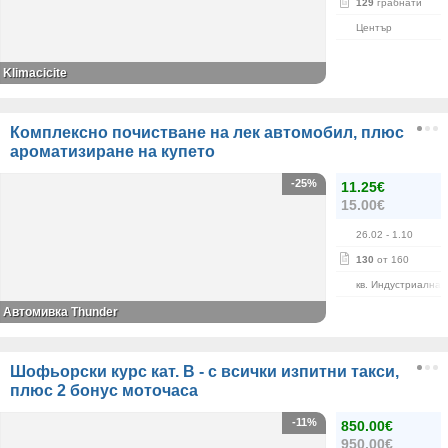
129
грабнати
Център
Klimacicite
Комплексно почистване на лек автомобил, плюс
ароматизиране на купето
-25%
11.25€
15.00€
26.02
- 1.10
130
от 160
кв. Индустриална 
Автомивка Thunder
Шофьорски курс кат. B - с всички изпитни такси,
плюс 2 бонус моточаса
-11%
850.00€
950.00€