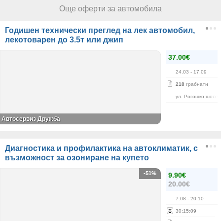
Още оферти за автомобила
Годишен технически преглед на лек автомобил,
лекотоварен до 3.5т или джип
37.00€
24.03
- 17.09
218
грабнати
ул. Рогошко шосе 
Автосервиз Дружба
Диагностика и профилактика на автоклиматик, с
възможност за озониране на купето
-51%
9.90€
20.00€
7.08
- 20.10
30
:
15
:
09