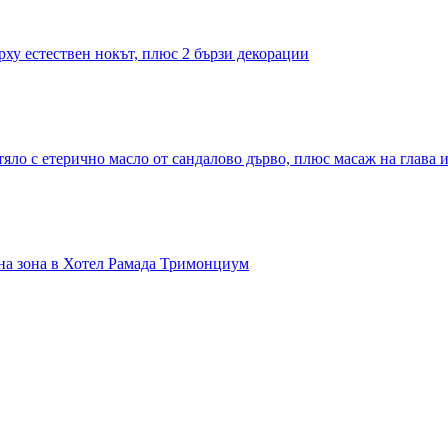
рху естествен нокът, плюс 2 бързи декорации
яло с етерично масло от сандалово дърво, плюс масаж на глава 
лна зона в Хотел Рамада Тримонциум