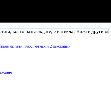
тата, която разглеждате, е изтекла! Вижте други оф
тване на пети плюс гел лак и 2 декорации
раждане