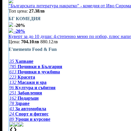
"Българската литература накратко" - комедия от Иво Сирома
Топ цена:
27.38лв
БГ КОМЕДИЯ
-20%
-20%
Куверт за до 10 души: 4-степенно меню по избор, плюс нап
Цена:
704.10лв
880.12лв
E'memento Food & Fun
35
Хапване
785
Почивки в България
613
Почивки в чужбина
223
Красота
132
Масажи и spa
96
Култура и събития
251
Забавления
162
Подаръци
78
Здраве
43
За автомобила
24
Спорт и фитнес
89
Уроци и курсове
❮
❯