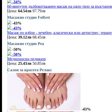
-34%
60-минутен дълбокотъканен масаж на цяло тяло за възстано
Цена:
64.54лв
97.79лв
Масажно студио FoRest
-43%
-43%
Масаж по избор - лечебен, класически или антистрес, терап
Цена:
39.12лв
68.45лв
Масажно студио Реа
-50%
-50%
Медицински педикюр
Цена:
25.43лв
50.85лв
Салон за красота Релакс
-43%