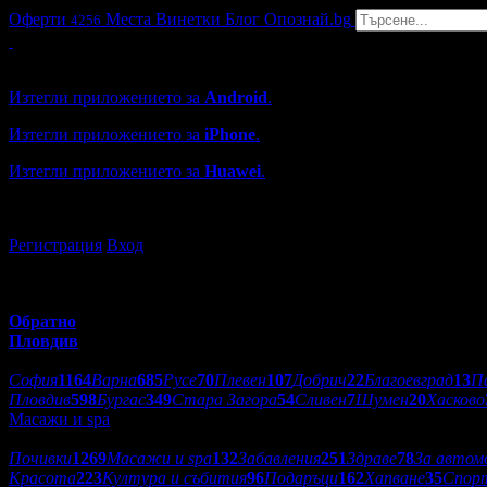
Оферти
Места
Винетки
Блог
Опознай.bg
4256
Grabo мобилна версия
Изтегли приложението за
Android
.
Изтегли приложението за
iPhone
.
Изтегли приложението за
Huawei
.
...или отвори
grabo.bg
Регистрация
Вход
Обратно
Пловдив
Избери друг град:
София
1164
Варна
685
Русе
70
Плевен
107
Добрич
22
Благоевград
13
П
Пловдив
598
Бургас
349
Стара Загора
54
Сливен
7
Шумен
20
Хасково
Масажи и spa
Категории оферти:
Почивки
1269
Масажи и spa
132
Забавления
251
Здраве
78
За автом
Красота
223
Култура и събития
96
Подаръци
162
Хапване
35
Спор