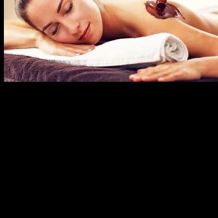
Lady's Level Body Care Studio
ви предлага сладък и благоухане
Терапия на цяло тяло Lady's Level: пилинг, масаж с ароматни 
стъпала
(общо 60 минути)
Терапията включва
• Пилинг - 5 минути;
• Масаж с благоуханни ароматни масла, по избор на клиента, и 
• Лифтинг масаж на лице (face lifting) - 10 минути;
• Шиацу точков масаж на стъпала - 10 минути.
Ароматните zen масла действат релаксиращо и успокояващо какт
Условия на офертата: