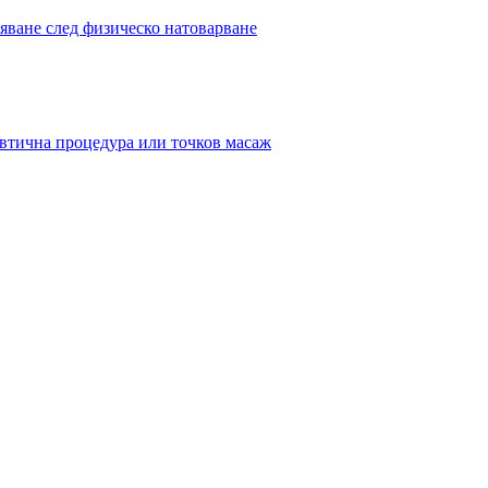
вяване след физическо натоварване
евтична процедура или точков масаж