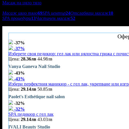
Масаж на цяло тяло
Подкатегории:
Масаж цяло тяло
69
SPA център
24
Отслабващ масаж
10
SPA процедури
13
Частичен масаж
52
Lady's Level Body Care Studio
Офер
-37%
-37%
Изберете своя педикюр: гел лак или цялостна грижа с почис
Цена:
28.36лв
44.98лв
Vanya Ganeva Nail Studio
-43%
-43%
Избери перфектния маникюр - с гел лак, укрепване или изг
Цена:
29.14лв
50.85лв
Paolet's Esthétique nail salon
-32%
-32%
SPA педикюр с гел лак
Цена:
29.14лв
43.03лв
IVALI Beauty Studio