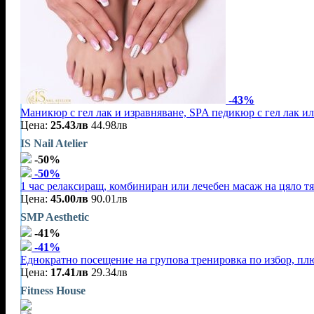
-43%
Маникюр с гел лак и изравняване, SPA педикюр с гел лак и
Цена:
25.43лв
44.98лв
IS Nail Atelier
-50%
-50%
1 час релаксиращ, комбиниран или лечебен масаж на цяло тя
Цена:
45.00лв
90.01лв
SMP Aesthetic
-41%
-41%
Еднократно посещение на групова тренировка по избор, плю
Цена:
17.41лв
29.34лв
Fitness House