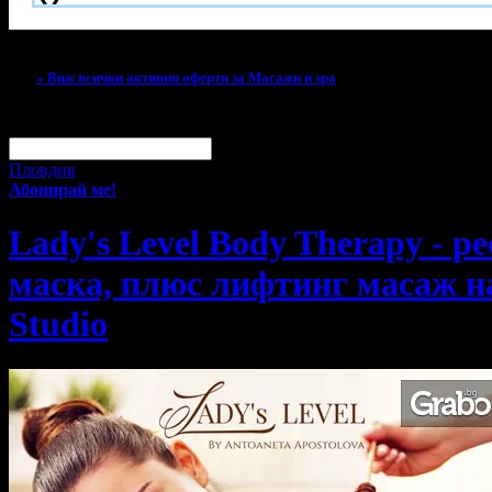
Тази оферта вече е разграбена!
» Виж всички активни оферти за Масажи и spa
За малко изпусна тази оферта!
Абонирай се по e-mail, за да н
Твоят e-mail:
Оферти за град:
Пловдив
Абонирай ме!
Lady's Level Body Therapy - р
маска, плюс лифтинг масаж на
Studio