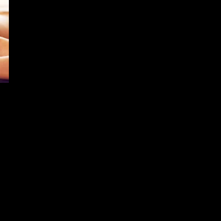
н начин да се заредите със сили, тонус и сияйно излъчване!
масла и дзен маска, плюс лифтинг масаж на лице и шиацу точков 
дзен маска с етерични масла - 35 минути;
о на тялото,така и на Нервната система.