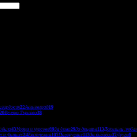
азарджик
22
Асеновград
19
20
Велико Търново
38
обила
43
Уроци и курсове
89
За дома
29
За децата
113
Домашни люби
т и фитнес
24
Екстремни
107
Пазаруване
113
За бизнеса
37
Други
8