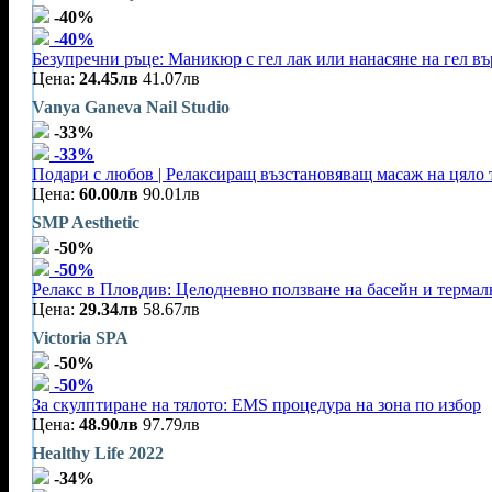
-40%
-40%
Безупречни ръце: Маникюр с гел лак или нанасяне на гел въ
Цена:
24.45лв
41.07лв
Vanya Ganeva Nail Studio
-33%
-33%
Подари с любов | Релаксиращ възстановяващ масаж на цяло т
Цена:
60.00лв
90.01лв
SMP Aesthetic
-50%
-50%
Релакс в Пловдив: Целодневно ползване на басейн и терма
Цена:
29.34лв
58.67лв
Victoria SPA
-50%
-50%
За скулптиране на тялото: EMS процедура на зона по избор
Цена:
48.90лв
97.79лв
Healthy Life 2022
-34%