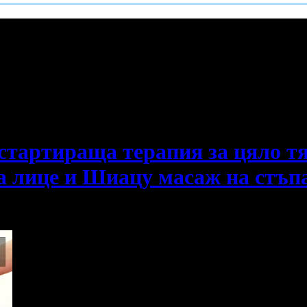
е пропускаш новите оферти!
естартираща терапия за цяло т
 лице и Шиацу масаж на стъпал