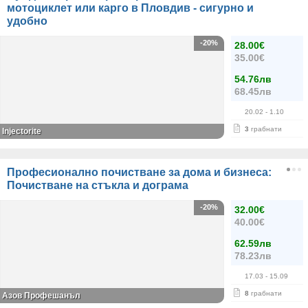
мотоциклет или карго в Пловдив - сигурно и
удобно
-20%
28.00€
35.00€
54.76лв
68.45лв
20.02
- 1.10
3
грабнати
Injectorite
Професионално почистване за дома и бизнеса:
Почистване на стъкла и дограма
-20%
32.00€
40.00€
62.59лв
78.23лв
17.03
- 15.09
8
грабнати
Азов Профешанъл