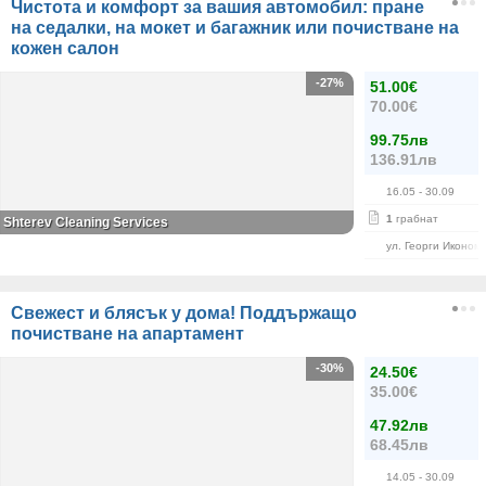
Чистота и комфорт за вашия автомобил: пране
на седалки, на мокет и багажник или почистване на
кожен салон
-27%
51.00€
70.00€
99.75лв
136.91лв
16.05
- 30.09
1
грабнат
Shterev Cleaning Services
ул. Георги Иконом
Свежест и блясък у дома! Поддържащо
почистване на апартамент
-30%
24.50€
35.00€
47.92лв
68.45лв
14.05
- 30.09