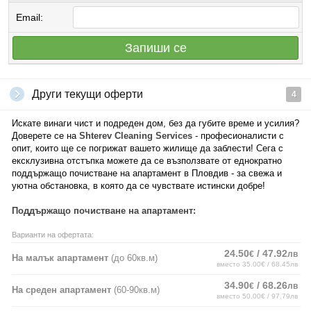
Email:
Запиши се
Други текущи оферти
4
Искате винаги чист и подреден дом, без да губите време и усилия?
Доверете се на
Shterev
Cleaning
Services
- професионалисти с
опит, които ще се погрижат вашето жилище да заблести! Сега с
ексклузивна отстъпка можете да се възползвате от еднократно
поддържащо почистване на апартамент в Пловдив - за свежа и
уютна обстановка, в която да се чувствате истински добре!
Поддържащо почистване на апартамент:
Варианти на офертата:
24.50
/ 47.92
€
лв
На малък апартамент
(до 60кв.м)
вместо 35.00€ / 68.45лв
34.90
/ 68.26
€
лв
На среден апартамент
(60-90кв.м)
вместо 50.00€ / 97.79лв