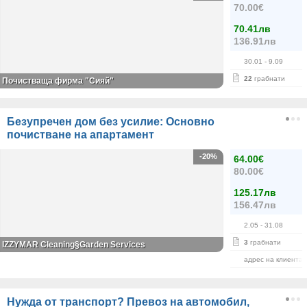
70.00€
70.41лв
136.91лв
30.01
- 9.09
22
грабнати
Почистваща фирма "Сияй"
Безупречен дом без усилие: Основно
почистване на апартамент
-20%
64.00€
80.00€
125.17лв
156.47лв
2.05
- 31.08
3
грабнати
IZZYMAR Cleaning§Garden Services
адрес на клиента
Нужда от транспорт? Превоз на автомобил,