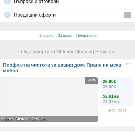
Въпроси и отговори
Предишни оферти
9
·
·
Пловдив
За дома
Почистване
Още оферти от Shterev Cleaning Services
Перфектна чистота за вашия дом: Пране на мека
мебел
-27%
26.90€
37.00€
52.61лв
72.37лв
16.05
- 30.09
Shterev Cleaning Services