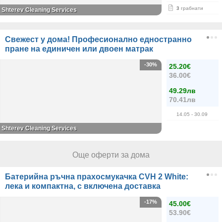
3
грабнати
Shterev Cleaning Services
Свежест у дома! Професионално едностранно
пране на единичен или двоен матрак
-30%
25.20€
36.00€
49.29лв
70.41лв
14.05
- 30.09
Shterev Cleaning Services
Още оферти за дома
Батерийна ръчна прахосмукачка CVH 2 White:
лека и компактна, с включена доставка
-17%
45.00€
53.90€