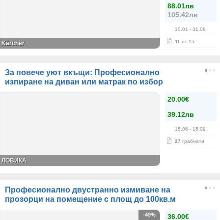
88.01лв
105.42лв
10.01
- 31.08
11
от 15
Kärcher
За повече уют вкъщи: Професионално
изпиране на диван или матрак по избор
20.00€
39.12лв
15.06
- 15.09
27
грабнати
ЛОВИКА
Професионално двустранно измиване на
прозорци на помещение с площ до 100кв.м
-49%
36.00€