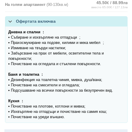
45.50
/ 88.99
€
лв
На голям апартамент
(90-130кв.м)
вместо 65.00€ / 127.13лв
Офертата включва
Дневна и спални :
• Събиране и изхвърляне на отпадъци ;
• Прахосмукиране на подове, килими и мека мебел ;
• Измиване на твърди настилки;
• Забърсване на прах от мебели, осветителни тела и
повърхности;
• Почистване на огледала и стъклени повърхности.
Баня и тоалетна :
• Дезинфекция на тоалетна чиния, мивка, душ/вана;
• Почистване на смесители и огледала;
• Подсушаване на всички повърхности за безупречен вид.
Кухня :
• Почистване на плотове, котлони и мивка;
• Изхвърляне на отпадъци и почистване на самия кош;
• Почистване на уреди външно.