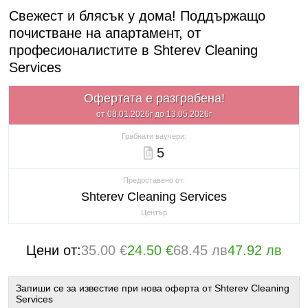
Свежест и блясък у дома! Поддържащо
почистване на апартамент, от
професионалистите в Shterev Cleaning
Services
Офертата е разграбена!
от 08.01.2026г до 13.05.2026г
Грабнати ваучери:
5
Предоставено от:
Shterev Cleaning Services
Център
Цени от:
35.00 €
24.50 €
68.45 лв
47.92 лв
Запиши се за известие при нова оферта от Shterev Cleaning
Services