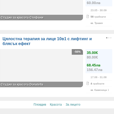
60.00лв
23.05
- 30.09
58
грабнати
Студио за красота Стефани
кв. Тракия
Цялостна терапия за лице 10в1 с лифтинг и
блясък ефект
-56%
35.00€
80.00€
68.45лв
156.47лв
17.06
- 31.08
4
грабнати
Студио за красота Donatella
кв. Каменица 1
·
·
Пловдив
Красота
За лицето