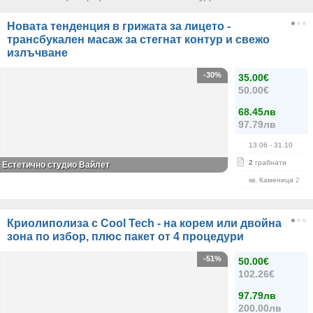
Новата тенденция в грижата за лицето -
трансбукален масаж за стегнат контур и свежо
излъчване
-30%
35.00€
50.00€
68.45лв
97.79лв
13.06
- 31.10
2
грабнати
Естетично студио Вайлет
кв. Каменица 2
Криолиполиза с Cool Tech - на корем или двойна
зона по избор, плюс пакет от 4 процедури
-51%
50.00€
102.26€
97.79лв
200.00лв