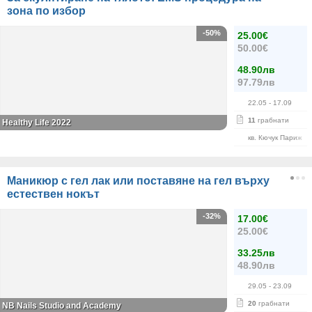
зона по избор
-50%
25.00€
50.00€
48.90лв
97.79лв
22.05
- 17.09
11
грабнати
Healthy Life 2022
кв. Кючук Париж
Маникюр с гел лак или поставяне на гел върху
естествен нокът
-32%
17.00€
25.00€
33.25лв
48.90лв
29.05
- 23.09
20
грабнати
NB Nails Studio and Academy