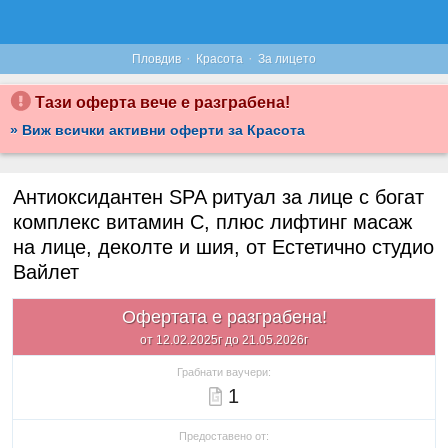
·
·
Пловдив
Красота
За лицето
Тази оферта вече е разграбена!
» Виж всички активни оферти за Красота
Антиоксидантен SPA ритуал за лице с богат
комплекс витамин С, плюс лифтинг масаж
на лице, деколте и шия, от Естетично студио
Вайлет
Офертата е разграбена!
от 12.02.2025г до 21.05.2026г
Грабнати ваучери:
1
Предоставено от: