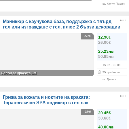
кв. Кючук Париж
Маникюр с каучукова база, поддържка с твърд
гел или изграждане с гел, плюс 2 бързи декорации
-50%
12.90€
26.00€
25.23лв
50.85лв
15.05
- 30.09
25
грабнати
Салон за красота LM
кв. Тракия
Грижа за кожата и ноктите на краката:
Терапевтичен SPA педикюр с гел лак
-33%
20.45€
30.68€
40.00лв