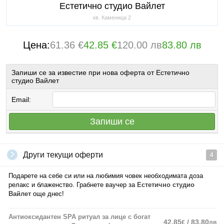
Естетично студио Вайлет
кв. Каменица 2
Цена:
61.36 €
42.85 €
120.00 лв
83.80 лв
Запиши се за известие при нова оферта от Естетично
студио Вайлет
Email:
Запиши се
Други текущи оферти
4
Подарете на себе си или на любимия човек необходимата доза
релакс и блаженство. Грабнете ваучер за
Естетично студио
Вайлет
още днес!
Антиоксидантен SPA ритуал за лице с богат
42.85
/ 83.80
€
лв