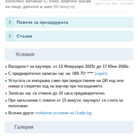
комплекс витамин С, плюс лифтинг масаж
вместо 61.36€ / 120.00лв
на лице, деколте и шия
(60 минути)
Повече за процедурата
Стъпки
Условия
Валидност на ваучера:
от 12 Февруари 2025г до 17 Юни 2026г.
С предварително записан час на:
089 75* ****
(скрит)
.
Услугата се извършва само при предоставяне на QR код или
номер и секретен код на ваучер при посещението.
Записан час се отменя до 24 часа предаварително.
При закъснение с повече от 15 минути, ваучерът се счита за
използван.
Всички други
глобални условия на Grabo.bg
Галерия