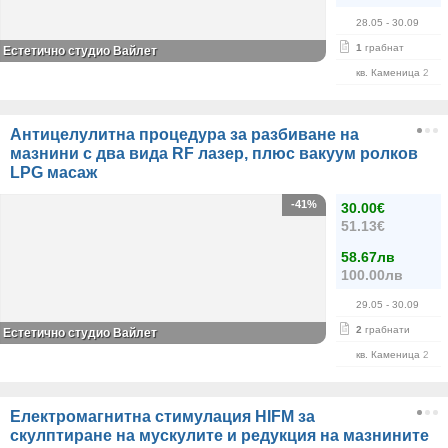
28.05
- 30.09
1
грабнат
Естетично студио Вайлет
кв. Каменица 2
Антицелулитна процедура за разбиване на
мазнини с два вида RF лазер, плюс вакуум ролков
LPG масаж
-41%
30.00€
51.13€
58.67лв
100.00лв
29.05
- 30.09
2
грабнати
Естетично студио Вайлет
кв. Каменица 2
Електромагнитна стимулация HIFM за
скулптиране на мускулите и редукция на мазнините