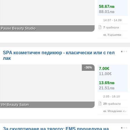
58.67лв
88.01лв
14.07
- 14.09
7
грабнати
Pause Beauty Studio
кв. Кършияка
SPA козметичен педикюр - класически или с гел
лак
-36%
7.00€
11.00€
13.69лв
21.51лв
2.05
- 16.10
29
грабнати
VH Beauty Salon
кв. Младежки хълм
За скулптиране на тялото: EMS процедура на