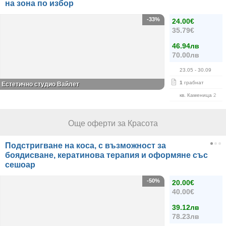
на зона по избор
-33%
24.00€
35.79€
46.94лв
70.00лв
23.05
- 30.09
1
грабнат
Естетично студио Вайлет
кв. Каменица 2
Още оферти за Красота
Подстригване на коса, с възможност за
боядисване, кератинова терапия и оформяне със
сешоар
-50%
20.00€
40.00€
39.12лв
78.23лв