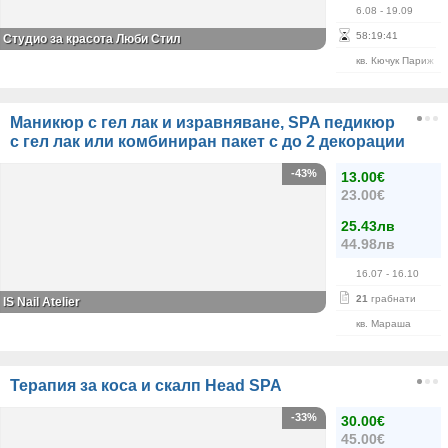
6.08
- 19.09
58
:
19
:
41
Студио за красота Люби Стил
кв. Кючук Париж
Маникюр с гел лак и изравняване, SPA педикюр
с гел лак или комбиниран пакет с до 2 декорации
-43%
13.00€
23.00€
25.43лв
44.98лв
16.07
- 16.10
21
грабнати
IS Nail Atelier
кв. Мараша
Терапия за коса и скалп Head SPA
-33%
30.00€
45.00€