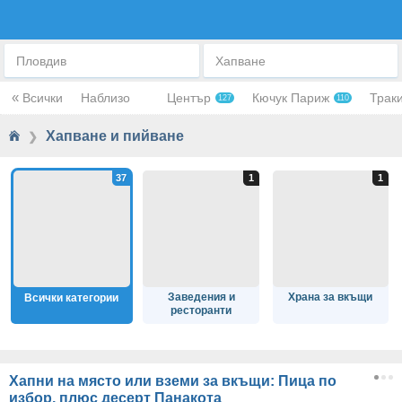
ХАПВАНЕ И ПИЙВАНЕ
Пловдив
Хапване
«
Всички
Наблизо
Център
Кючук Париж
Трак
127
110
Хапване и пийване
❯
Заведения и
Храна за вкъщи
Всички категории
ресторанти
Хапни на място или вземи за вкъщи: Пица по
избор, плюс десерт Панакота