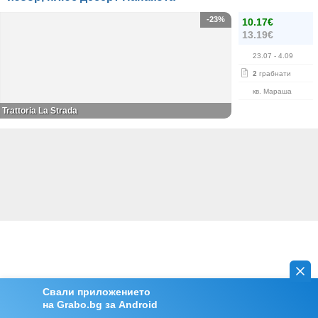
-23%
10.17€
13.19€
23.07
- 4.09
2
грабнати
кв. Мараша
Trattoria La Strada
Свали приложението
на Grabo.bg за Android