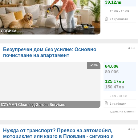
39.12лв
15.06
- 15.09
27
грабнати
ЛОВИКА
Безупречен дом без усилие: Основно
почистване на апартамент
-20%
64.00€
80.00€
125.17лв
156.47лв
2.05
- 31.08
2
грабнати
IZZYMAR Cleaning§Garden Services
адрес на клиента
Нужда от транспорт? Превоз на автомобил,
мотоциклет или карго в Пловдив - сигурно и