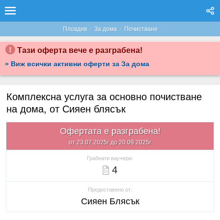
·
·
Пловдив
За дома
Почистване
Тази оферта вече е разграбена!
» Виж всички активни оферти за За дома
Комплексна услуга за основно почистване
на дома, от Сияен блясък
Офертата е разграбена!
от 23.07.2025г до 20.09.2025г
Грабнати ваучери:
4
Предоставено от:
Сияен Блясък