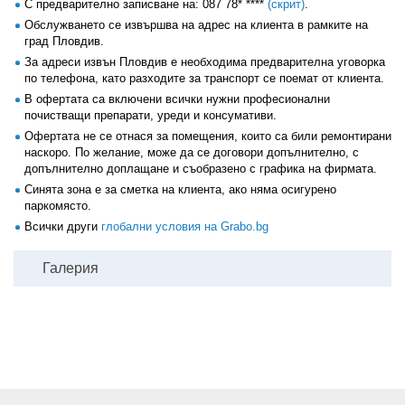
С предварително записване на:
087 78* ****
(скрит)
.
Обслужването се извършва на адрес на клиента в рамките на
град Пловдив.
За адреси извън Пловдив е необходима предварителна уговорка
по телефона, като разходите за транспорт се поемат от клиента.
В офертата са включени всички нужни професионални
почистващи препарати, уреди и консумативи.
Офертата не се отнася за помещения, които са били ремонтирани
наскоро. По желание, може да се договори допълнително, с
допълнително доплащане и съобразено с графика на фирмата.
Синята зона е за сметка на клиента, ако няма осигурено
паркомясто.
Всички други
глобални условия на Grabo.bg
Галерия