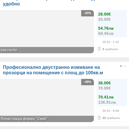
удобно
-20%
28.00€
35.00€
54.76лв
68.45лв
20.02
- 1.10
3
грабнати
Injectorite
Професионално двустранно измиване на
прозорци на помещение с площ до 100кв.м
-49%
36.00€
70.00€
70.41лв
136.91лв
30.01
- 9.09
22
грабнати
Почистваща фирма "Сияй"