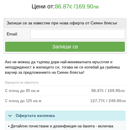
Цени от:
86.87
/
169.90
€
лв
Запиши се за известие при нова оферта от Сияен блясък
Email:
Запиши се
Ако не можеш да търпиш дори най-минималната мръсотия и
неподреденост в жилището си, тогава не се колебай да грабнеш
ваучер за предложението на
Сияен блясък
!
Варианти на офертата:
86.87
/ 169.90
С площ до 85 кв.м
€
лв
127.77
/ 249.90
С площ до 125 кв.м
€
лв
Офертата включва
• Детайлно почистване и дезинфекция на банята - включва