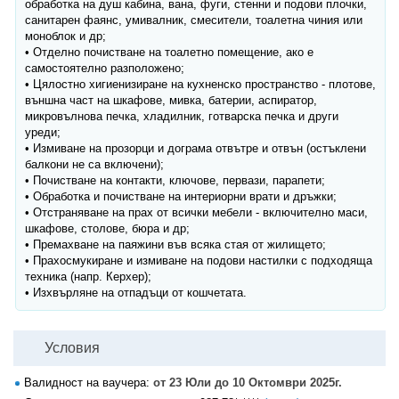
обработка на душ кабина, вана, фуги, стенни и подови плочки,
санитарен фаянс, умивалник, смесители, тоалетна чиния или
моноблок и др;
• Отделно почистване на тоалетно помещение, ако е
самостоятелно разположено;
• Цялостно хигиенизиране на кухненско пространство - плотове,
външна част на шкафове, мивка, батерии, аспиратор,
микровълнова печка, хладилник, готварска печка и други
уреди;
• Измиване на прозорци и дограма отвътре и отвън (остъклени
балкони не са включени);
• Почистване на контакти, ключове, первази, парапети;
• Обработка и почистване на интериорни врати и дръжки;
• Отстраняване на прах от всички мебели - включително маси,
шкафове, столове, бюра и др;
• Премахване на паяжини във всяка стая от жилището;
• Прахосмукиране и измиване на подови настилки с подходяща
техника (напр. Керхер);
• Изхвърляне на отпадъци от кошчетата.
Условия
Валидност на ваучера:
от 23 Юли до 10 Октомври 2025г.