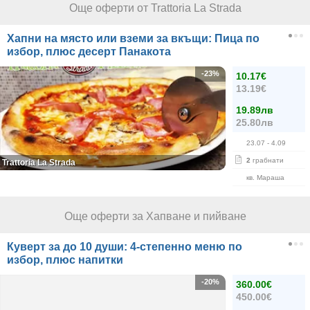
Още оферти от Trattoria La Strada
Хапни на място или вземи за вкъщи: Пица по
избор, плюс десерт Панакота
-23%
10.17€
13.19€
19.89лв
25.80лв
23.07
- 4.09
2
грабнати
Trattoria La Strada
кв. Мараша
Още оферти за Хапване и пийване
Куверт за до 10 души: 4-степенно меню по
избор, плюс напитки
-20%
360.00€
450.00€