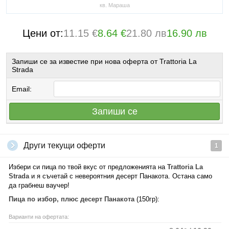
кв. Мараша
Цени от:
11.15 €
8.64 €
21.80 лв
16.90 лв
Запиши се за известие при нова оферта от Trattoria La
Strada
Email:
Запиши се
Други текущи оферти
1
Избери си пица по твой вкус от предложенията на
Trattoria La
Strada
и я съчетай с невероятния десерт Панакота. Остана само
да грабнеш ваучер!
Пица по избор, плюс десерт Панакота
(150гр):
Варианти на офертата: