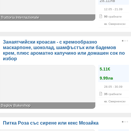
28.11лв
12.05
- 21.09
90
грабнати
Trattoria Internazionale
кв. Смирненски
Занаятчийски кроасан - с кремообразно
маскарпоне, шоколад, шамфъстък или бадемов
крем, плюс ароматно капучино или домашен сок по
избор
5.11€
9.99лв
28.05
- 30.09
35
грабнати
кв. Смирненски
Daglov Bakeshop
Питка Роза със сирене или кекс Мозайка