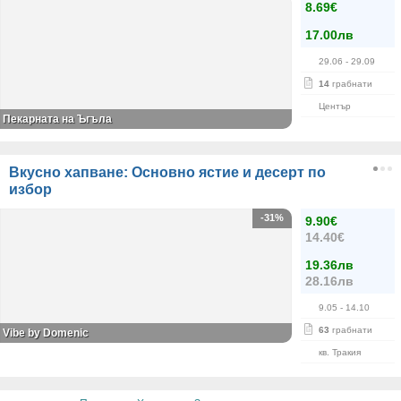
8.69€
17.00лв
29.06
- 29.09
14
грабнати
Център
Пекарната на Ъгъла
Вкусно хапване: Основно ястие и десерт по
избор
-31%
9.90€
14.40€
19.36лв
28.16лв
9.05
- 14.10
63
грабнати
Vibe by Domenic
кв. Тракия