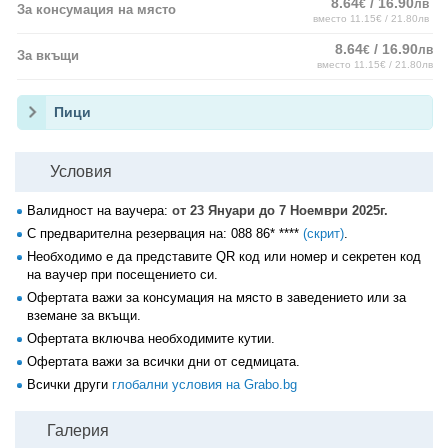
8.64
/ 16.90
€
лв
За консумация на място
вместо 11.15€ / 21.80лв
8.64
/ 16.90
€
лв
За вкъщи
вместо 11.15€ / 21.80лв
Пици
Условия
Валидност на ваучера:
от 23 Януари до 7 Ноември 2025г.
С предварителна резервация на:
088 86* ****
(скрит)
.
Необходимо е да представите QR код или номер и секретен код
на ваучер при посещението си.
Офертата важи за консумация на място в заведението или за
вземане за вкъщи.
Офертата включва необходимите кутии.
Офертата важи за всички дни от седмицата.
Всички други
глобални условия на Grabo.bg
Галерия