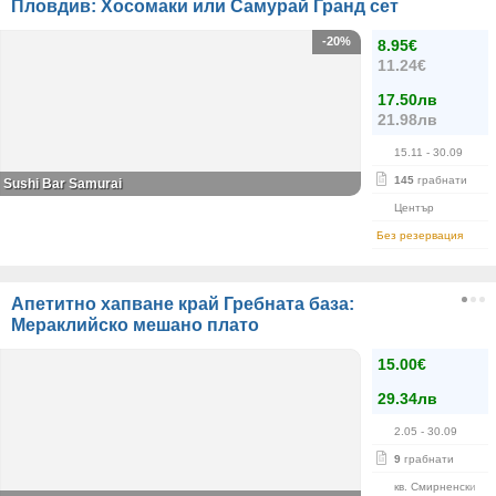
Пловдив: Хосомаки или Самурай Гранд сет
-20%
8.95€
11.24€
17.50лв
21.98лв
15.11
- 30.09
145
грабнати
Sushi Bar Samurai
Център
Без резервация
Апетитно хапване край Гребната база:
Мераклийско мешано плато
15.00€
29.34лв
2.05
- 30.09
9
грабнати
кв. Смирненски