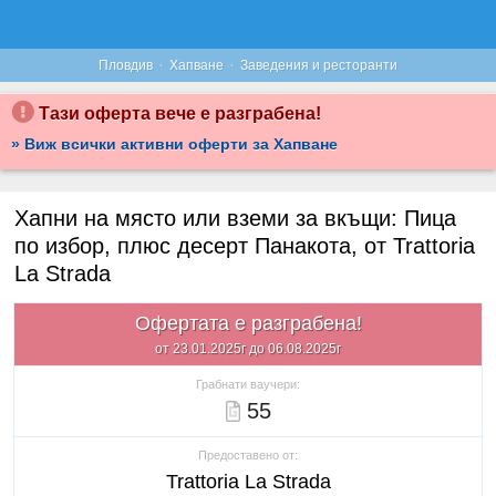
·
·
Пловдив
Хапване
Заведения и ресторанти
Тази оферта вече е разграбена!
» Виж всички активни оферти за Хапване
Хапни на място или вземи за вкъщи: Пица
по избор, плюс десерт Панакота, от Trattoria
La Strada
Офертата е разграбена!
от 23.01.2025г до 06.08.2025г
Грабнати ваучери:
55
Предоставено от:
Trattoria La Strada