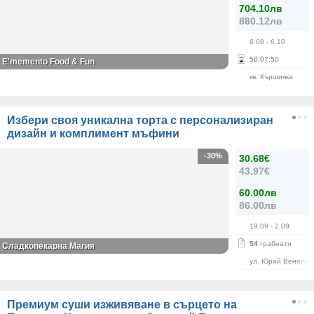
704.10лв
880.12лв
6.08
- 6.10
50
:
07
:
50
E'memento Food & Fun
кв. Кършияка
Избери своя уникална торта с персонализиран
дизайн и комплимент мъфини
-30%
30.68€
43.97€
60.00лв
86.00лв
19.09
- 2.09
54
грабнати
Сладкопекарна Магия
ул. Юрий Венелин
Премиум суши изживяване в сърцето на