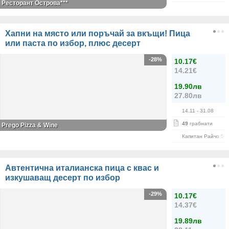
Ресторант Острова***
Хапни на място или поръчай за вкъщи! Пица
или паста по избор, плюс десерт
-28%
10.17€
14.21€
19.90лв
27.80лв
14.11
- 31.08
49
грабнати
Prego Pizza & Wine
Капитан Райчо 50
Автентична италианска пица с квас и
изкушаващ десерт по избор
-29%
10.17€
14.37€
19.89лв