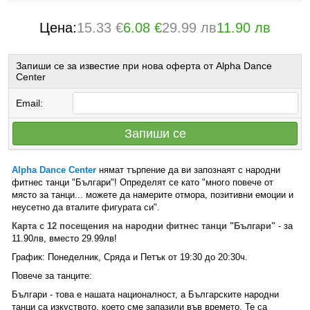
Цена:
15.33 €
6.08 €
29.99 лв
11.90 лв
Запиши се за известие при нова оферта от Alpha Dance
Center
Email:
Запиши се
Alpha Dance Center
нямат търпение да ви запознаят с народни
фитнес танци "Българи"! Определят се като "много повече от
място за танци... можете да намерите отмора, позитивни емоции и
неусетно да вталите фигурата си".
Карта с 12 посещения на народни фитнес танци "Българи"
- за
11.90лв, вместо 29.99лв!
График: Понеделник, Сряда и Петък от 19:30 до 20:30ч.
Повече за танците:
Българи - това е нашата националност, а Българските народни
танци са изкуството, което сме запазили във времето. Те са