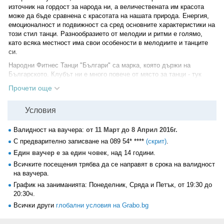
източник на гордост за народа ни, а величествената им красота
може да бъде сравнена с красотата на нашата природа. Енергия,
емоционалност и подвижност са сред основните характеристики на
този стил танци. Разнообразието от мелодии и ритми е голямо,
като всяка местност има свои особености в мелодиите и танците
си.
Народни Фитнес Танци "Българи" са марка, която държи на
Българското. Клубът ни е много повече от място за танци - тук
можете да намерите отмора, позитивни емоции и неусетно да
Прочети още
вталите фигурата си, докато се забавлявате. Тук Вие:
• Ще научите разновидности на българските ръченици и хора.
Условия
• Ще се срещнете и запознаете с нови "народни" хора с различни
професии и общо влечение към народните танци.
Валидност на ваучера:
от 11 Март до 8 Април 2016г.
• Ще стегнете мускулатурата си неусетно, докато се забавлявате.
С предварително записване на
089 54* ****
(скрит)
.
• Ще забравите за сивото си ежедневие под звуците и ритмите на
Българската народна музика и танци.
Един ваучер е за един човек
, над 14 години.
• Ще се подготвите за всяко официално събитие, на което ще Ви
Всичките посещения трябва да се направят в срока на валидност
поканят на хорото.
на ваучера.
График на заниманията: Понеделник, Сряда и Петък, от 19:30 до
20:30ч.
Всички други
глобални условия на Grabo.bg