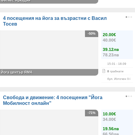
Фитнес Аркадия
4 посещения на йога за възрастни с Васил
Тосев
-50%
20.00€
40.00€
39.12лв
78.23лв
15.01
- 18.09
8
грабнати
Йога център ЯМА
бул. Източен 94
Свобода и движение: 4 посещения "Йога
Мобилност онлайн"
-71%
10.00€
34.00€
19.56лв
66.50лв