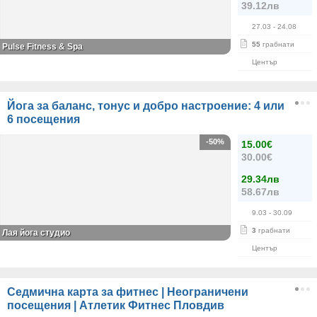
39.12лв
27.03
- 24.08
55
грабнати
Pulse Fitness & Spa
Център
Йога за баланс, тонус и добро настроение: 4 или
6 посещения
-50%
15.00€
30.00€
29.34лв
58.67лв
9.03
- 30.09
3
грабнати
Лая йога студио
Център
Седмична карта за фитнес | Неограничени
посещения | Атлетик Фитнес Пловдив