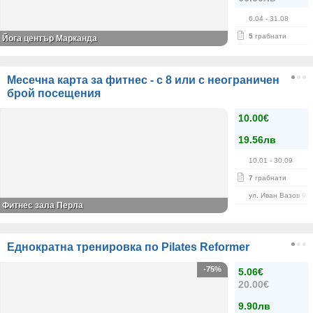
6.04
- 31.08
5
грабнати
Йога център Марканда
Месечна карта за фитнес - с 8 или с неограничен
брой посещения
10.00€
19.56лв
10.01
- 30.09
7
грабнати
ул. Иван Вазов 94
Фитнес зала Перла
Еднократна тренировка по Pilates Reformer
-75%
5.06€
20.00€
9.90лв