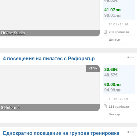
46.02€
41.07лв
90.01лв
24.01
- 14.10
289
грабнати
FitVibe Studio
Център
4 посещения на пилатес с Реформър
-37%
30.68€
48.57€
60.00лв
94.99лв
18.12
- 22.09
183
грабнати
S Reformè
Център
Еднократно посещение на групова тренировка