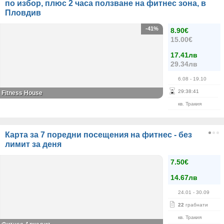
по избор, плюс 2 часа ползване на фитнес зона, в
Пловдив
-41%
8.90€
15.00€
17.41лв
29.34лв
6.08
- 19.10
29
:
38
:
41
Fitness House
кв. Тракия
Карта за 7 поредни посещения на фитнес - без
лимит за деня
7.50€
14.67лв
24.01
- 30.09
22
грабнати
кв. Тракия