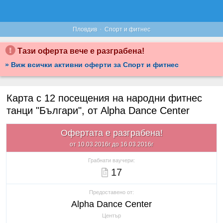
·
Пловдив
Спорт и фитнес
Тази оферта вече е разграбена!
» Виж всички активни оферти за Спорт и фитнес
Карта с 12 посещения на народни фитнес
танци "Българи", от Alpha Dance Center
Офертата е разграбена!
от 10.03.2016г до 16.03.2016г
Грабнати ваучери:
17
Предоставено от:
Alpha Dance Center
Център