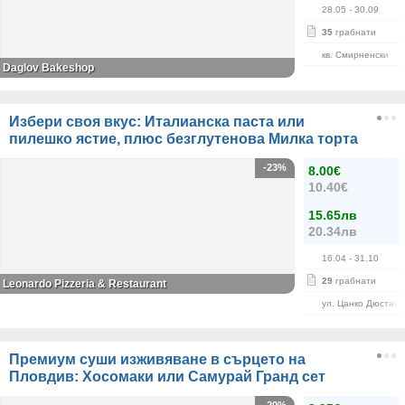
28.05
- 30.09
35
грабнати
кв. Смирненски
Daglov Bakeshop
Избери своя вкус: Италианска паста или
пилешко ястие, плюс безглутенова Милка торта
-23%
8.00€
10.40€
15.65лв
20.34лв
16.04
- 31.10
29
грабнати
Leonardo Pizzeria & Restaurant
ул. Цанко Дюстаба
Премиум суши изживяване в сърцето на
Пловдив: Хосомаки или Самурай Гранд сет