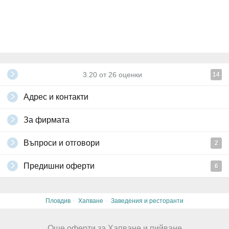
3.20
от
26
оценки
14
Адрес и контакти
За фирмата
Въпроси и отговори
2
Предишни оферти
6
·
·
Пловдив
Хапване
Заведения и ресторанти
Още оферти за Хапване и пийване