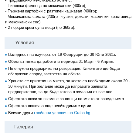
• Традиционно мексиканско ястие с:
- Пилешки филенца по мексикански (400гр);
- Пържени картофки с разтопен кашкавал (400гр);
- Мексиканска салата (200гр - чушки, домати, маслинки, краставица
и мексикански сос);
• 2 порции крем супа леща (по 360гр).
Условия
Валидност на ваучера:
от 19 Февруари до 30 Юни 2021г.
Обектът няма да работи в периода 31 Март - 6 Април.
Не е нужна предварителна резервация. Клиентите ще бъдат
обслужени според заетостта на обекта.
Храната се приготвя на място, за което са необходими около 20 -
30 минути. При желание може да направите заявката
предварително, за да бъде готова в желания от вас час.
Офертата важи за вземане за вкъщи на място от заведението.
Офертата включва още необходимите кутии.
Всички други
глобални условия на Grabo.bg
Галерия