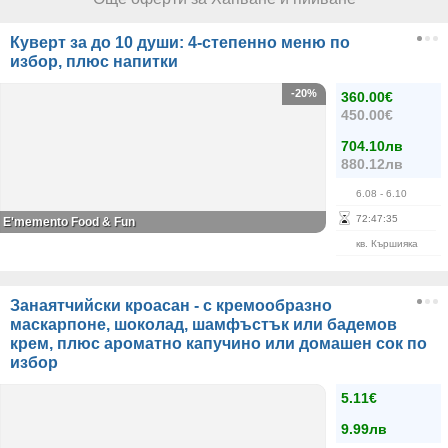
Куверт за до 10 души: 4-степенно меню по
избор, плюс напитки
-20%
360.00€
450.00€
704.10лв
880.12лв
6.08
- 6.10
72
:
47
:
34
E'memento Food & Fun
кв. Кършияка
Занаятчийски кроасан - с кремообразно
маскарпоне, шоколад, шамфъстък или бадемов
крем, плюс ароматно капучино или домашен сок по
избор
5.11€
9.99лв