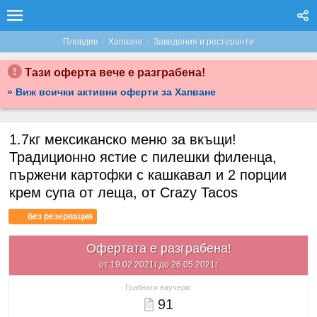
·
·
Пловдив
Хапване
Заведения и ресторанти
Тази оферта вече е разграбена!
» Виж всички активни оферти за Хапване
1.7кг мексиканско меню за вкъщи!
Традиционно ястие с пилешки филенца,
пържени картофки с кашкавал и 2 порции
крем супа от леща, от Crazy Tacos
без резервация
Офертата е разграбена!
от 19.02.2021г до 26.05.2021г
Грабнати ваучери:
91