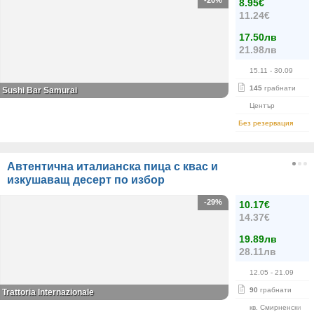
-20%
8.95€
11.24€
17.50лв
21.98лв
15.11
- 30.09
145
грабнати
Sushi Bar Samurai
Център
Без резервация
Автентична италианска пица с квас и
изкушаващ десерт по избор
-29%
10.17€
14.37€
19.89лв
28.11лв
12.05
- 21.09
90
грабнати
Trattoria Internazionale
кв. Смирненски