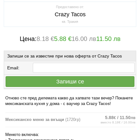
Предоставено от:
Crazy Tacos
кв. Тракия
Цена:
8.18 €
5.88 €
16.00 лв
11.50 лв
Запиши се за известие при нова оферта от Crazy Tacos
Email:
Запиши се
Отново сте пред дилемата какво да хапвате тази вечер? Поканете
мексиканската кухня у дома - с ваучер за
Crazy Tacos
!
5.88
/ 11.50
€
лв
Мексиканско меню за вкъщи
(1720гр)
вместо 8.18€ / 16.00лв
Менюто включва: