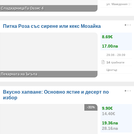
ул. Македония 107
СладкарницаТа Оазис 4
Питка Роза със сирене или кекс Мозайка
8.69€
17.00лв
29.06
- 29.09
14
грабнати
Център
Пекарната на Ъгъла
Вкусно хапване: Основно ястие и десерт по
избор
-31%
9.90€
14.40€
19.36лв
28.16лв