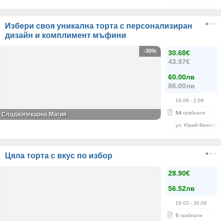
Избери своя уникална торта с персонализиран
дизайн и комплимент мъфини
-30%
30.68€
43.97€
60.00лв
86.00лв
19.09
- 2.09
54
грабнати
Сладкопекарна Магия
ул. Юрий Венелин
Цяла торта с вкус по избор
28.90€
56.52лв
19.03
- 30.09
5
грабнати