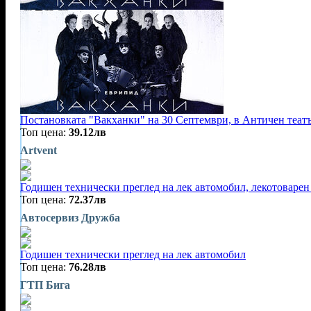
Постановката "Вакханки" на 30 Септември, в Античен теат
Топ цена:
39.12лв
Artvent
Годишен технически преглед на лек автомобил, лекотоварен
Топ цена:
72.37лв
Автосервиз Дружба
Годишен технически преглед на лек автомобил
Топ цена:
76.28лв
ГТП Бига