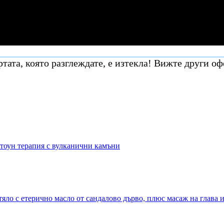
тата, която разглеждате, е изтекла! Вижте други оф
стоун терапия с вулканични камъни
яло с етерично масло от сандалово дърво, плюс масаж на глава 