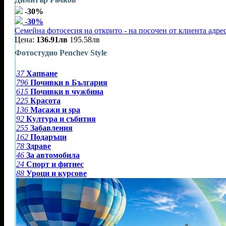
-30%
-30%
Семейна фотосесия на открито - на посочен от клиента адре
Цена:
136.91лв
195.58лв
Фотостудио Penchev Style
37
Хапване
796
Почивки в България
615
Почивки в чужбина
225
Красота
136
Масажи и spa
92
Култура и събития
255
Забавления
162
Подаръци
78
Здраве
46
За автомобила
24
Спорт и фитнес
88
Уроци и курсове