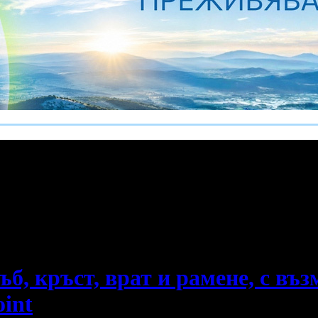
е пропускаш новите оферти!
ъб, кръст, врат и рамене, с въ
oint