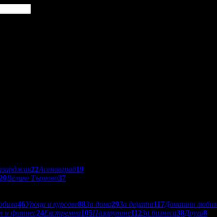
азарджик
22
Асеновград
19
20
Велико Търново
37
обила
46
Уроци и курсове
88
За дома
29
За децата
117
Домашни люби
т и фитнес
24
Екстремни
105
Пазаруване
112
За бизнеса
38
Други
8