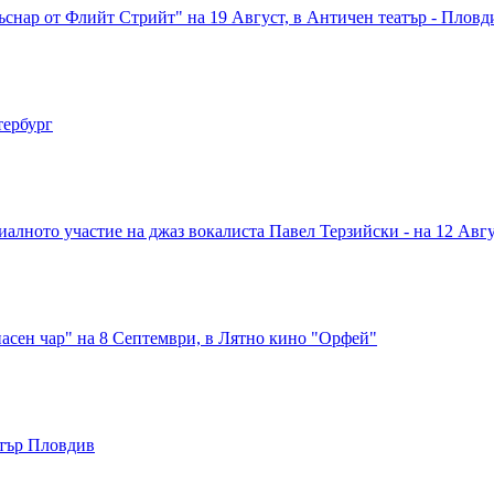
снар от Флийт Стрийт" на 19 Август, в Античен театър - Пловд
тербург
иалното участие на джаз вокалиста Павел Терзийски - на 12 Авг
асен чар" на 8 Септември, в Лятно кино "Орфей"
атър Пловдив