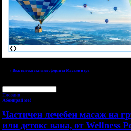
❮
❯
Тази оферта вече е разграбена!
» Виж всички активни оферти за Масажи и spa
За малко изпусна тази оферта!
Абонирай се по e-mail, за да н
Твоят e-mail:
Оферти за град:
Пловдив
Абонирай ме!
Частичен лечебен масаж на гр
или детокс вана, от Wellness P