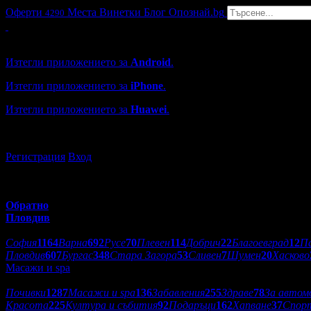
Оферти
Места
Винетки
Блог
Опознай.bg
4290
Grabo мобилна версия
Изтегли приложението за
Android
.
Изтегли приложението за
iPhone
.
Изтегли приложението за
Huawei
.
...или отвори
grabo.bg
Регистрация
Вход
Обратно
Пловдив
Избери друг град:
София
1164
Варна
692
Русе
70
Плевен
114
Добрич
22
Благоевград
12
П
Пловдив
607
Бургас
348
Стара Загора
53
Сливен
7
Шумен
20
Хасково
Масажи и spa
Категории оферти:
Почивки
1287
Масажи и spa
136
Забавления
255
Здраве
78
За автом
Красота
225
Култура и събития
92
Подаръци
162
Хапване
37
Спор