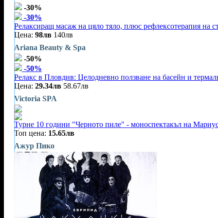
-30%
-30%
Релаксиращ масаж на цяло тяло, плюс рефлексотерапия на ст
Цена:
98лв
140лв
Ariana Beauty & Spa
-50%
-50%
Релакс в Пловдив: Целодневно ползване на басейн и терма
Цена:
29.34лв
58.67лв
Victoria SPA
Турне 10 години "Черното пиле" - моноспектакъл на Мариу
Топ цена:
15.65лв
Ажур Пико