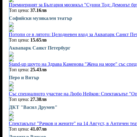
Премиерният за България мюзикъл "Суини Тод: Демонът бръ
Топ цена:
37.16лв
Софийски музикален театър
Потопи се в лятото: Целодневен вход за Аквапарк Санкт Пе
Топ цена:
15.65лв
Аквапарк Санкт Петербург
Stand-up шоуто на Здрава Каменова "Жена на море" със спец
Топ цена:
25.43лв
Перо и Вятър
Със специалното участие на Любо Нейков: Спектакълът "Оп
Топ цена:
27.38лв
ДКТ "Васил Друмев"
Спектакълът "Рачков и жените" на 14 Август, в Античен те
Топ цена:
41.07лв
Димитър Рачков