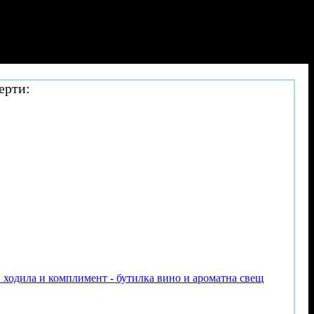
ерти:
и ходила и комплимент - бутилка вино и ароматна свещ