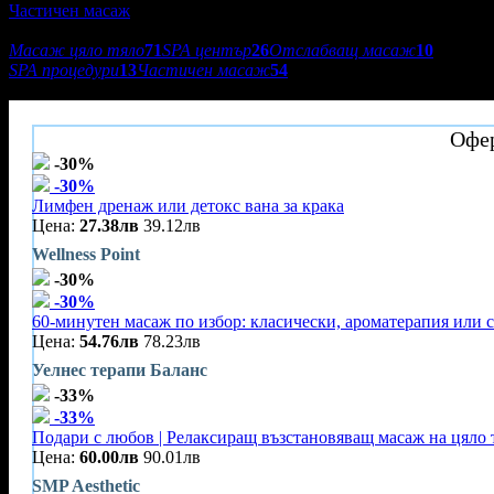
Частичен масаж
Подкатегории:
Масаж цяло тяло
71
SPA център
26
Отслабващ масаж
10
SPA процедури
13
Частичен масаж
54
Wellness Point
Офер
-30%
-30%
Лимфен дренаж или детокс вана за крака
Цена:
27.38лв
39.12лв
Wellness Point
-30%
-30%
60-минутен масаж по избор: класически, ароматерапия или 
Цена:
54.76лв
78.23лв
Уелнес терапи Баланс
-33%
-33%
Подари с любов | Релаксиращ възстановяващ масаж на цяло т
Цена:
60.00лв
90.01лв
SMP Aesthetic