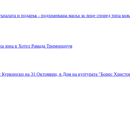
ъпалата и подарък - подхранваща маска за лице според типа кож
лна зона в Хотел Рамада Тримонциум
с Куркински на 31 Октомври, в Дом на културата "Борис Христо