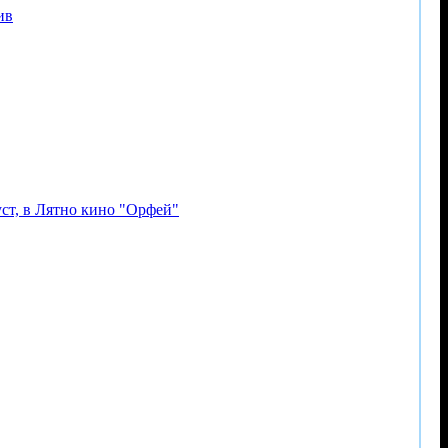
ив
уст, в Лятно кино "Орфей"