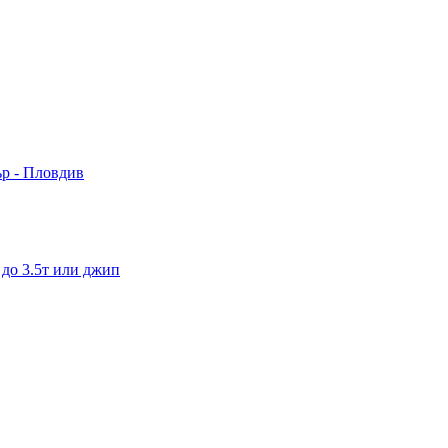
ър - Пловдив
 до 3.5т или джип