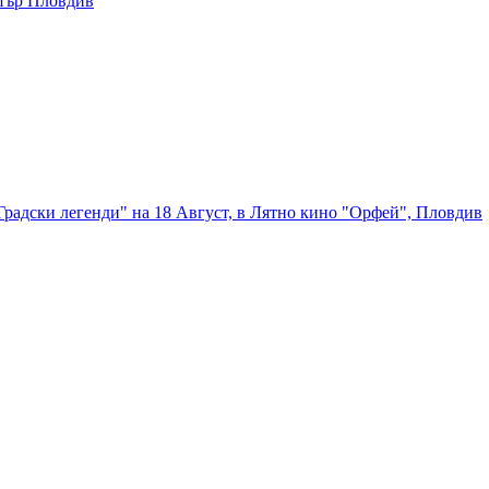
атър Пловдив
радски легенди" на 18 Август, в Лятно кино "Орфей", Пловдив