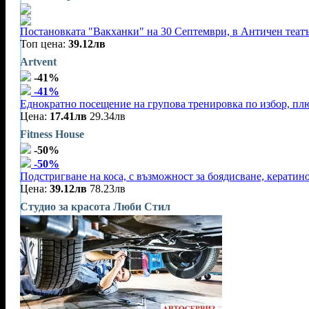
Постановката "Вакханки" на 30 Септември, в Античен теат
Топ цена:
39.12лв
Artvent
-41%
-41%
Еднократно посещение на групова тренировка по избор, плю
Цена:
17.41лв
29.34лв
Fitness House
-50%
-50%
Подстригване на коса, с възможност за боядисване, кератин
Цена:
39.12лв
78.23лв
Студио за красота Люби Стил