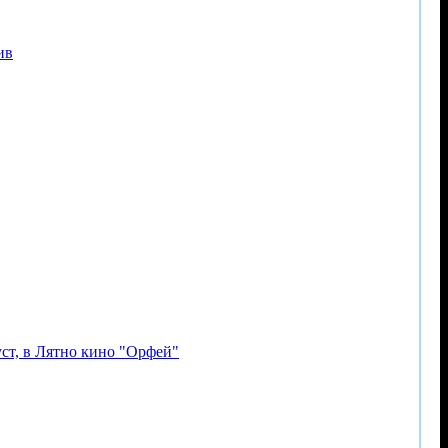
ив
уст, в Лятно кино "Орфей"