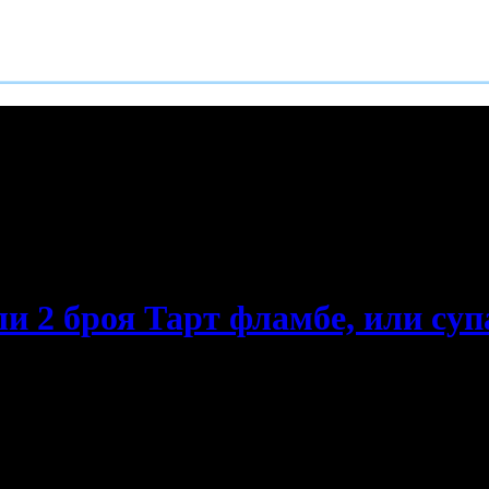
е пропускаш новите оферти!
и 2 броя Тарт фламбе, или супа 