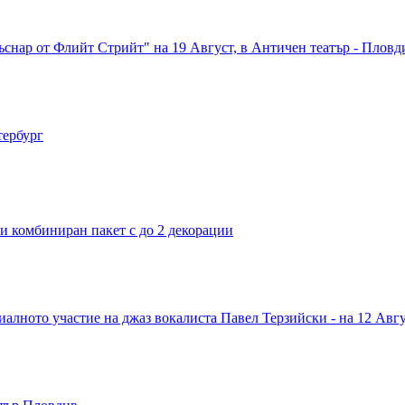
снар от Флийт Стрийт" на 19 Август, в Античен театър - Пловд
тербург
ли комбиниран пакет с до 2 декорации
иалното участие на джаз вокалиста Павел Терзийски - на 12 Авг