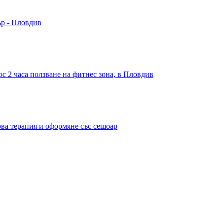
ър - Пловдив
с 2 часа ползване на фитнес зона, в Пловдив
ова терапия и оформяне със сешоар