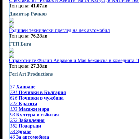
Спектакълът "Рачков и жените" на 14 Август, в Античен те
Топ цена:
41.07лв
Димитър Рачков
Годишен технически преглед на лек автомобил
Топ цена:
76.28лв
ГТП Бига
Страхотните Филип Аврамов и Мая Бежанска в комедията "Г
Топ цена:
27.38лв
Feri Art Productions
37
Хапване
791
Почивки в България
616
Почивки в чужбина
222
Красота
133
Масажи и spa
93
Култура и събития
252
Забавления
162
Подаръци
78
Здраве
46
За автомобила