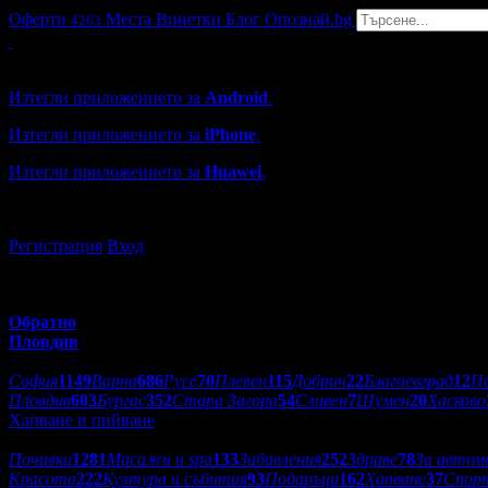
Оферти
Места
Винетки
Блог
Опознай.bg
4263
Grabo мобилна версия
Изтегли приложението за
Android
.
Изтегли приложението за
iPhone
.
Изтегли приложението за
Huawei
.
...или отвори
grabo.bg
Регистрация
Вход
Обратно
Пловдив
Избери друг град:
София
1149
Варна
686
Русе
70
Плевен
115
Добрич
22
Благоевград
12
П
Пловдив
603
Бургас
352
Стара Загора
54
Сливен
7
Шумен
20
Хасково
Хапване и пийване
Категории оферти:
Почивки
1281
Масажи и spa
133
Забавления
252
Здраве
78
За автом
Красота
222
Култура и събития
93
Подаръци
162
Хапване
37
Спор