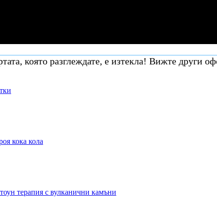
тата, която разглеждате, е изтекла! Вижте други оф
итки
роя кока кола
стоун терапия с вулканични камъни