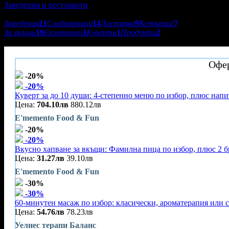
Заведения и ресторанти
Подкатегории:
Заведения
21
Сладкарници
14
Доставка
9
Кетъринг
7
За вкъщи
19
Екзотични
3
Куверти
1
Продукти
2
Бистро Тарт Фламбe
Офер
-20%
-20%
Куверт за до 10 души: 4-степенно меню по избор, плюс нап
Цена:
704.10лв
880.12лв
E'memento Food & Fun
-20%
-20%
Вкусно хапване за вкъщи: Фамилна пица по избор, плюс 2 б
Цена:
31.27лв
39.10лв
E'memento Food & Fun
-30%
-30%
60-минутен масаж по избор: класически, ароматерапия или 
Цена:
54.76лв
78.23лв
Уелнес терапи Баланс