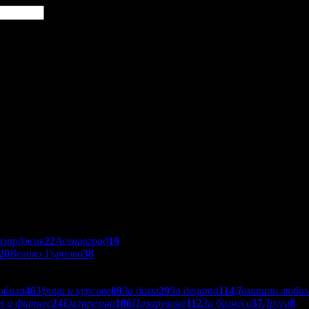
азарджик
22
Асеновград
19
20
Велико Търново
38
обила
46
Уроци и курсове
89
За дома
29
За децата
114
Домашни люби
т и фитнес
24
Екстремни
106
Пазаруване
112
За бизнеса
37
Други
8