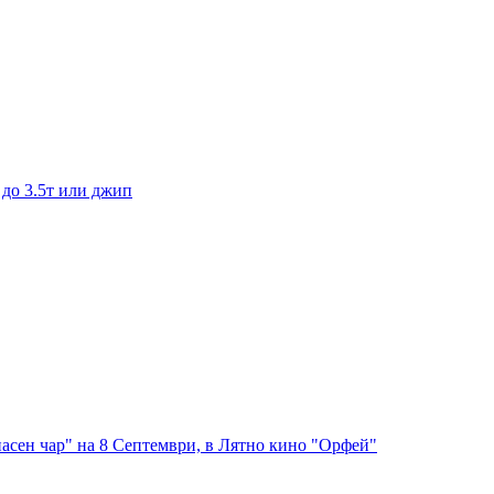
 до 3.5т или джип
асен чар" на 8 Септември, в Лятно кино "Орфей"