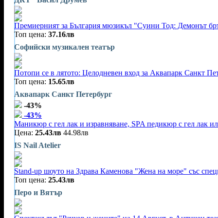
Премиерният за България мюзикъл "Суини Тод: Демонът бръ
Топ цена:
37.16лв
Софийски музикален театър
Потопи се в лятото: Целодневен вход за Аквапарк Санкт Пе
Топ цена:
15.65лв
Аквапарк Санкт Петербург
-43%
-43%
Маникюр с гел лак и изравняване, SPA педикюр с гел лак и
Цена:
25.43лв
44.98лв
IS Nail Atelier
Stand-up шоуто на Здрава Каменова "Жена на море" със спец
Топ цена:
25.43лв
Перо и Вятър