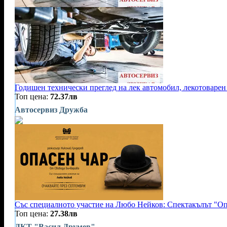
Годишен технически преглед на лек автомобил, лекотоварен
Топ цена:
72.37лв
Автосервиз Дружба
Със специалното участие на Любо Нейков: Спектакълът "Оп
Топ цена:
27.38лв
ДКТ "Васил Друмев"