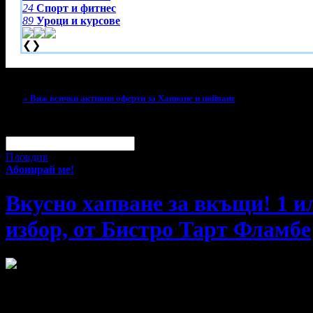
24
Спорт и фитнес
89
Уроци и курсове
❮
❯
Тази оферта вече е разграбена!
» Виж всички активни оферти за Хапване и пийване
За малко изпусна тази оферта!
Абонирай се по e-mail, за да н
Твоят e-mail:
Оферти за град:
Пловдив
Абонирай ме!
Вкусно хапване за вкъщи! 1 ил
избор, от Бистро Тарт Фламбe