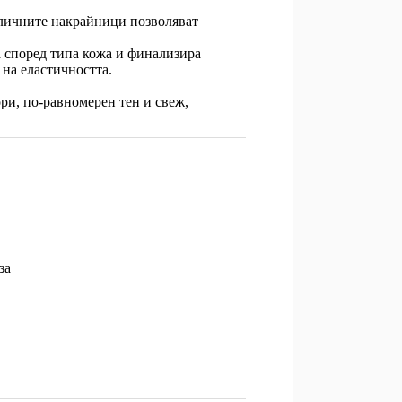
азличните накрайници позволяват
според типа кожа и финализира
 на еластичността.
ори, по-равномерен тен и свеж,
за