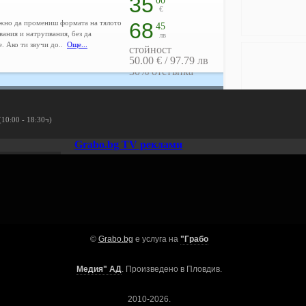
35
00
€
ожно да промениш формата на тялото
68
45
вания и натрупвания, без да
лв
е. Ако ти звучи до..
Още...
стойност
50.00 € / 97.79 лв
30% отстъпка
(10:00 - 18:30ч)
Адрес и конта
Grabo.bg TV реклами
бул. Дунав 5, к-с
www.dermacare.bg
dermacare@derma
Свали безп
©
Grabo.bg
е услуга на
"Грабо
Медия" АД
. Произведено в Пловдив.
Ако имате дру
2010-2026.