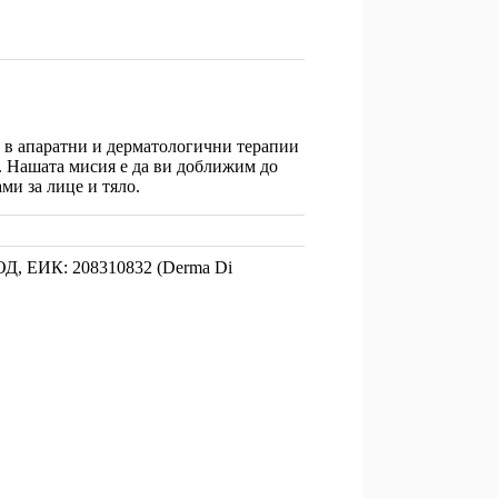
н в апаратни и дерматологични терапии
и. Нашата мисия е да ви доближим до
ми за лице и тяло.
ОД
, ЕИК: 208310832 (Derma Di