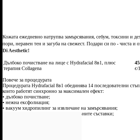
Кожата ежедневно натрупва замърсявания, себум, токсини и де
пори, неравен тен и загуба на свежест. Подари си по - чиста и
Di Aesthetic!
Дълбоко почистване на лице с Hydrafacial 8в1, плюс
45
терапия Collagena
/
€
Повече за процедурата
Процедурата Hydrafacial 8в1 обединява 14 последователни стъ
които работят синхронно за максимален ефект:
• дълбоко почистване;
• нежна ексфолиация;
• вакуум хидропилинг за извличане на замърсявания;
• ултразвуково подпомагане на активните съставки;
• кислородна терапия;
• серуми с интензивна хидратация;
• антиоксидантна защита;
• стягаща и успокояваща грижа.