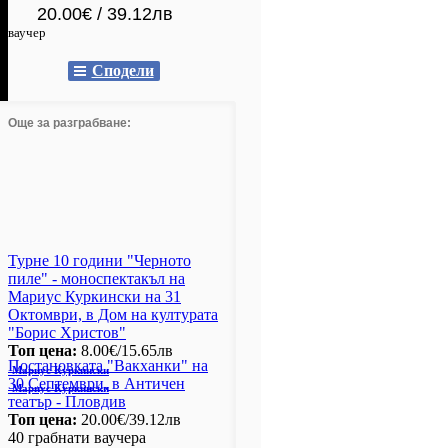
20.00€ / 39.12лв
ваучер
Сподели
Още за разграбване:
Турне 10 години "Черното
пиле" - моноспектакъл на
Мариус Куркински на 31
Октомври, в Дом на културата
"Борис Христов"
Топ цена:
8.00€/15.65лв
Постановката "Вакханки" на
Мариус Куркински
30 Септември, в Античен
Мариус Куркински
театър - Пловдив
Топ цена:
20.00€/39.12лв
40 грабнати ваучера