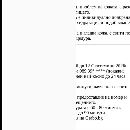
Всяка стъпка е насочена към различен проблем на кожата, а р
прецизна работа според нуждите на лицето.
Терапията с козметика COLLAGENA е индивидуално подбрана 
процедурата с дълбоко подхранване, хидратация и подобряване
Резултатът? Видимо по-чиста, озарена и гладка кожа, с свити п
подмладен вид още след първата процедура.
Условия на офертата:
Валидност на ваучера:
от 8 Май до 12 Септември 2026г.
С предварително записан час на:
089 39* ****
(покажи)
Записан час може да бъде отменен най-късно до 24 часа
предварително.
При закъснение с повече от 15 минути, ваучерът се счита 
използван.
Услугата се извършва само при предоставяне на номер и
секретен код на ваучер при посещението.
Продължителността на процедурата е 60 - 80 минути.
Ползване на безплатен паркинг до 90 минути.
Всички други
глобални условия на Grabo.bg