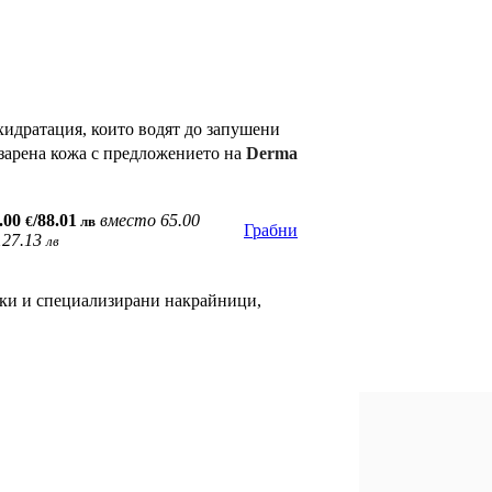
хидратация, които водят до запушени
 озарена кожа с предложението на
Derma
.00
/88.01
вместо
65.00
€
лв
Грабни
127.13
лв
пки и специализирани накрайници,