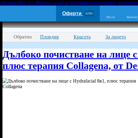
Абонирайте се с Вашия e-mail за безплатно получаване на горещ
Оферти
4290
Места
Винетки
Обратно
Пловдив
Красота
За лицето
Дълбоко почистване на лице с 
плюс терапия Collagena, от De