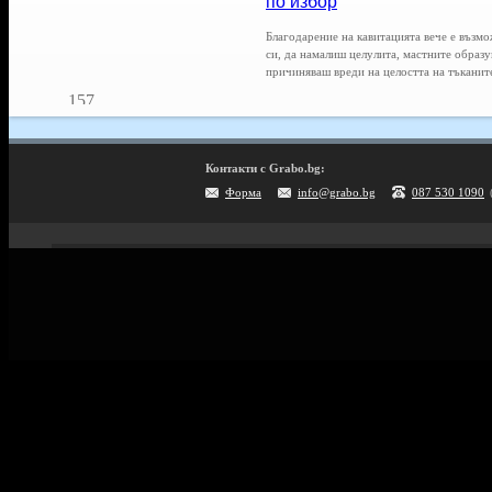
по избор
Благодарение на кавитацията вече е възм
си, да намалиш целулита, мастните образу
причиняваш вреди на целостта на тъканит
157
Контакти с Grabo.bg:
Форма
info@grabo.bg
087 530 1090
Мобилно приложение
Свали Grabo приложение за:
Android
iPhone
Huawei
Рекламирай с оферта
Публикувай Grabo оферта и популяризирай бизнеса си
Разбери още