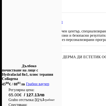
Задай въпрос
Осигурено от
Derma Di Aesthetic
Derma Di Aesthetic
е модерен естетичен център, специализира
с най-ново поколение уреди за прецизни и безопасни резултат
по-здрава, сияйна и стегната кожа чрез персонализирани програ
www.dermacare.bg
Facebook
Офертата е осигурена от
ДЕРМА ДИ ЕСТЕТИК О
Aesthetic).
Instagram
Дълбоко
почистване на лице с
Hydrafacial 8в1, плюс терапия
Collagena
00
01
45
€
/ 88
лв
Грабни ваучер
Регулярна цена:
65.00€
/ 127.13лв
31
1
Grabo oтстъпка:
%
грабнат
Спестяваш: