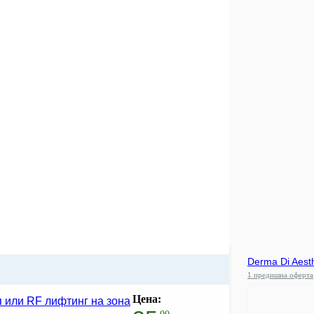
Derma Di Aesth
1 предишна оферта
Цена:
я или RF лифтинг на зона