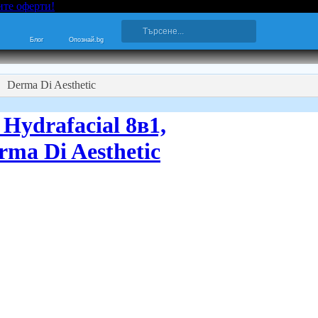
ите оферти!
Блог
Опознай.bg
Derma Di Aesthetic
Hydrafacial 8в1,
rma Di Aesthetic