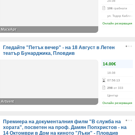
24.08
106
грабнати
ул. Тодор Каблешк
Онлайн резервация
МаскАрт
Гледайте "Петък вечер" - на 18 Август в Летен
театър Бунарджика, Пловдив
14.00€
18.08
07
:
56
:
13
298
от 333
Център
Аrtvent
Онлайн резервация
Премиера на документалния филм "В служба на
хората", посветен на проф. Дамян Попхристов - на
14 Октомври в Дом на киното "Лъки" - Пловдив