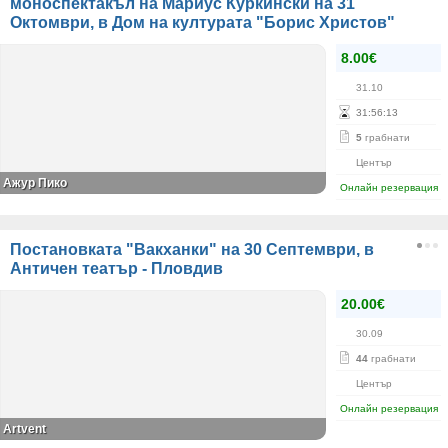
моноспектакъл на Мариус Куркински на 31
Октомври, в Дом на културата "Борис Христов"
8.00€
31.10
31
:
56
:
13
5
грабнати
Център
Ажур Пико
Онлайн резервация
Постановката "Вакханки" на 30 Септември, в
Античен театър - Пловдив
20.00€
30.09
44
грабнати
Център
Онлайн резервация
Artvent