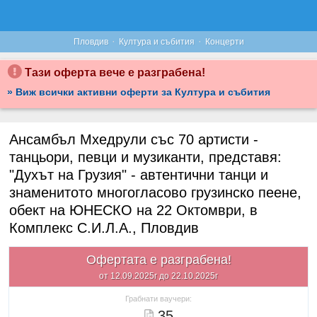
·
·
Пловдив
Култура и събития
Концерти
Тази оферта вече е разграбена!
» Виж всички активни оферти за Култура и събития
Ансамбъл Мхедрули със 70 артисти -
танцьори, певци и музиканти, представя:
"Духът на Грузия" - автентични танци и
знаменитото многогласово грузинско пеене,
обект на ЮНЕСКО на 22 Октомври, в
Комплекс С.И.Л.А., Пловдив
Офертата е разграбена!
от 12.09.2025г до 22.10.2025г
Грабнати ваучери:
35