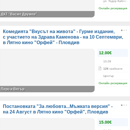
ул. Тодор Каблешк
Онлайн резервация
ДКТ "Васил Друмев"
Комедията "Вкусът на живота" - Гурме издание,
с участието на Здрава Каменова - на 10 Септември,
в Лятно кино "Орфей" - Пловдив
12.00€
10.09
126
грабнати
Център
Онлайн резервация
Перо и Вятър
Постановката "За любовта...Мъжката версия" -
на 24 Август в Лятно кино "Орфей", Пловдив
15.00€