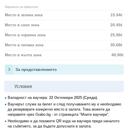
Варианти на офертата:
15.34
Място в зелена зона
€
20.45
Място в синя зона
€
25.56
Място в червена зона
€
30.68
Място в лилава зона
€
40.90
Място в жълта зона
€
За представлението
Условия
Валидност на ваучера:
22 Октомври 2025 (Сряда).
Ваучерът служи за билет и след получаването му е необходимо
да резервирате конкретно място в залата. Това можете да
направите чрез Grabo.bg - от страницата "Моите ваучери".
Необходимо е да покажете QR кода на ваучера преди началото
на събитието, за да бъдете допуснати в залата.