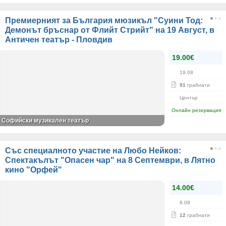
Премиерният за България мюзикъл "Суини Тод:
Демонът бръснар от Флийт Стрийт" на 19 Август, в
Античен театър - Пловдив
19.00€
19.08
91
грабнати
Център
Онлайн резервация
Софийски музикален театър
Със специалното участие на Любо Нейков:
Спектакълът "Опасен чар" на 8 Септември, в Лятно
кино "Орфей"
14.00€
8.09
12
грабнати