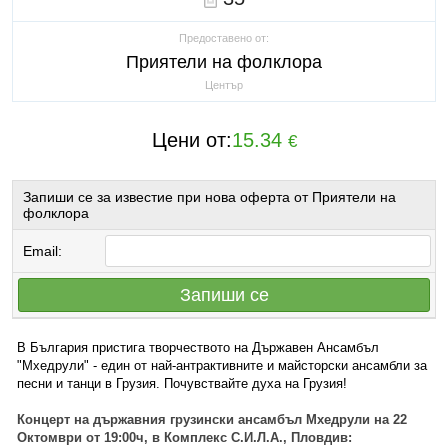
Предоставено от:
Приятели на фолклора
Център
Цени от:
15.34
€
Запиши се за известие при нова оферта от Приятели на
фолклора
Email:
Запиши се
В България пристига творчеството на Държавен Ансамбъл
"Мхедрули" - един от най-антрактивните и майсторски ансамбли за
песни и танци в Грузия. Почувствайте духа на Грузия!
Концерт на държавния грузински ансамбъл Мхедрули на 22
Октомври от 19:00ч, в Комплекс С.И.Л.А., Пловдив: