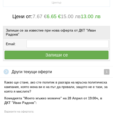
Център
Цени от:
7.67 €
6.65 €
15.00 лв
13.00 лв
Запиши се за известие при нова оферта от ДКТ "Иван
Радоев"
Email:
Запиши се
Други текущи оферти
1
Какво ще стане, ако сте политик в разгара на мръсна политическа
кампания, която жена ви е на път да провали, защото не е тази, за
която я мислите?
Комедията "Моето мъжко момиче" на 28 Април от 19:00ч, в
ДКТ "Иван Радоев":
Варианти на офертата: