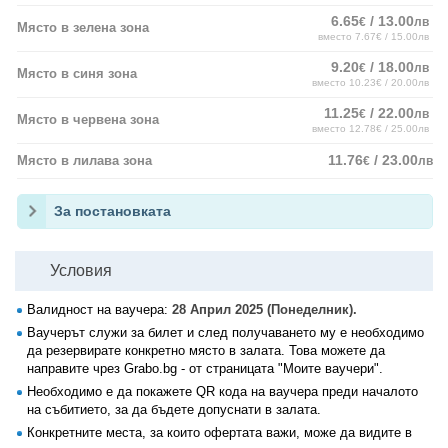
6.65
/ 13.00
€
лв
Място в зелена зона
вместо 7.67€ / 15.00лв
9.20
/ 18.00
€
лв
Място в синя зона
вместо 10.23€ / 20.00лв
11.25
/ 22.00
€
лв
Място в червена зона
вместо 12.78€ / 25.00лв
11.76
/ 23.00
Място в лилава зона
€
лв
За постановката
Условия
Валидност на ваучера:
28 Април 2025 (Понеделник).
Ваучерът служи за билет и след получаването му е необходимо
да резервирате конкретно място в залата. Това можете да
направите чрез Grabo.bg - от страницата "Моите ваучери".
Необходимо е да покажете QR кода на ваучера преди началото
на събитието, за да бъдете допуснати в залата.
Конкретните места, за които офертата важи, може да видите в