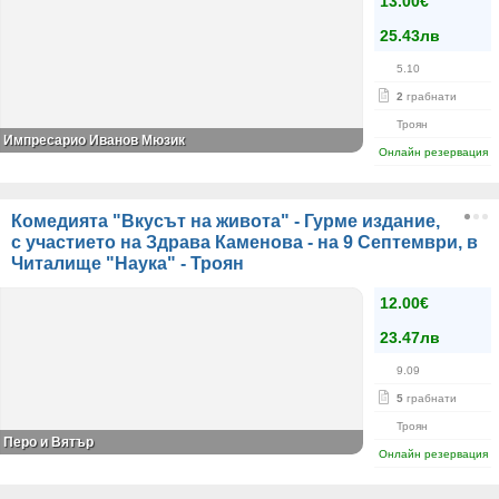
13.00€
25.43лв
5.10
2
грабнати
Троян
Импресарио Иванов Мюзик
Онлайн резервация
Комедията "Вкусът на живота" - Гурме издание,
с участието на Здрава Каменова - на 9 Септември, в
Читалище "Наука" - Троян
12.00€
23.47лв
9.09
5
грабнати
Троян
Перо и Вятър
Онлайн резервация