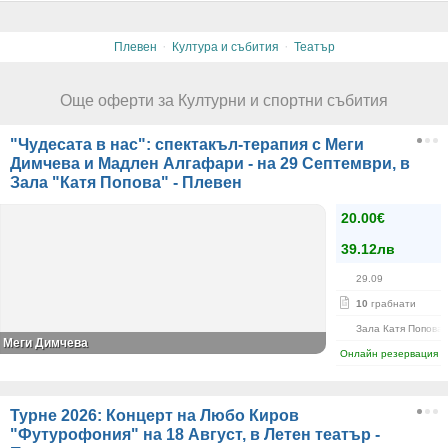
·
·
Плевен
Култура и събития
Театър
Още оферти за Културни и спортни събития
"Чудесата в нас": спектакъл-терапия с Меги
Димчева и Мадлен Алгафари - на 29 Септември, в
Зала "Катя Попова" - Плевен
20.00€
39.12лв
29.09
10
грабнати
Зала Катя Попова
Меги Димчева
Онлайн резервация
Турне 2026: Концерт на Любо Киров
"Футурофония" на 18 Август, в Летен театър -