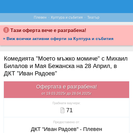
·
·
Плевен
Култура и събития
Театър
Тази оферта вече е разграбена!
» Виж всички активни оферти за Култура и събития
Комедията "Моето мъжко момиче" с Михаил
Билалов и Мая Бежанска на 28 Април, в
ДКТ "Иван Радоев"
Офертата е разграбена!
от 19.03.2025г до 28.04.2025г
Грабнати ваучери:
71
Предоставено от:
ДКТ "Иван Радоев" - Плевен