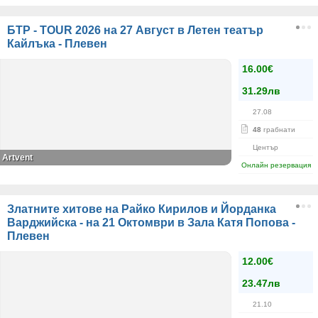
БТР - TOUR 2026 на 27 Август в Летен театър
Кайлъка - Плевен
16.00€
31.29лв
27.08
48
грабнати
Център
Artvent
Онлайн резервация
Златните хитове на Райко Кирилов и Йорданка
Варджийска - на 21 Октомври в Зала Катя Попова -
Плевен
12.00€
23.47лв
21.10