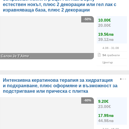
естествен нокът, плюс 2 декорации или гел лак с
изравняваща база, плюс 2 декорации
-50%
10.00€
20.00€
19.56лв
39.12лв
4.06
- 31.08
54
грабнати
Салон Je T'Aime
Център
Интензивна кератинова терапия за хидратация
и подхранване, плюс оформяне и възможност за
подстригване или прическа с плитка
-60%
9.20€
23.00€
17.99лв
44.98лв