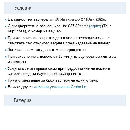
Условия
Валидност на ваучера:
от 30 Януари до 27 Юни 2026г.
С предварително записан час на:
087 82* ****
(скрит)
(Таня
Кирилова), с номер на ваучер.
При желание за конкретни ден и час, е необходимо да се
свържете със студиото веднага след издаване на ваучер.
Записан час може да се отмени еднократно.
При закъснение с повече от 15 минути, ваучерът се счита за
използван.
Услугата се извършва само при предоставяне на номер и
секретен код на ваучер при посещението.
Няма ограничение за броя ваучери на един клиент.
Всички други
глобални условия на Grabo.bg
Галерия