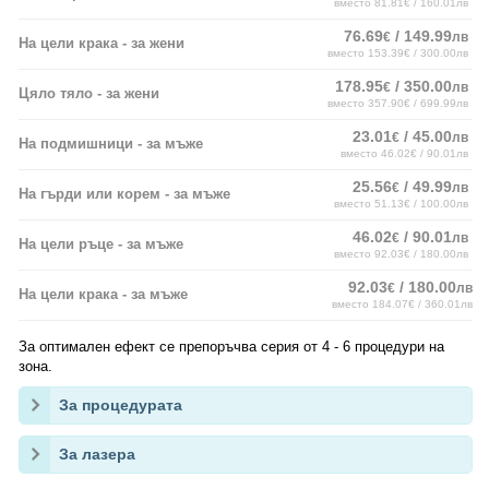
вместо 81.81€ / 160.01лв
76.69
/ 149.99
€
лв
На цели крака - за жени
вместо 153.39€ / 300.00лв
178.95
/ 350.00
€
лв
Цяло тяло - за жени
вместо 357.90€ / 699.99лв
23.01
/ 45.00
€
лв
На подмишници - за мъже
вместо 46.02€ / 90.01лв
25.56
/ 49.99
€
лв
На гърди или корем - за мъже
вместо 51.13€ / 100.00лв
46.02
/ 90.01
€
лв
На цели ръце - за мъже
вместо 92.03€ / 180.00лв
92.03
/ 180.00
€
лв
На цели крака - за мъже
вместо 184.07€ / 360.01лв
За оптимален ефект се препоръчва серия от 4 - 6 процедури на
зона.
За процедурата
За лазера