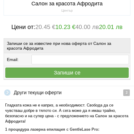
Салон за красота Афродита
Център
Цени от:
20.45 €
10.23 €
40.00 лв
20.01 лв
Запиши се за известие при нова оферта от Салон за
красота Афродита
Email:
Запиши се
Други текущи оферти
3
Гладката кожа не е каприз, а необходимост. Свобода да се
чувстваш добре в тялото си. А сега може да я имаш трайно,
безопасно и на супер цена - с предложението на
Салон за красота
Афродита
!
1 процедура лазерна епилация с GentleLase Pro: