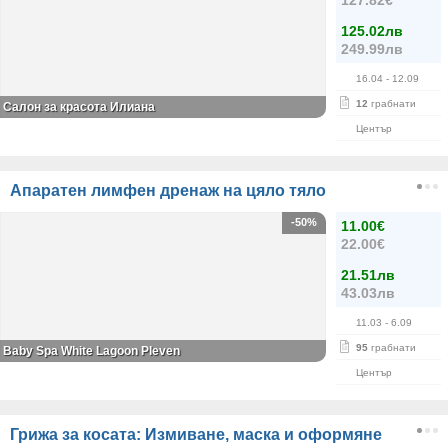
127.82€
125.02лв
249.99лв
16.04
- 12.09
12
грабнати
Салон за красота Илиана
Център
Апаратен лимфен дренаж на цяло тяло
-50%
11.00€
22.00€
21.51лв
43.03лв
11.03
- 6.09
95
грабнати
Baby Spa White Lagoon Pleven
Център
Грижа за косата: Измиване, маска и оформяне