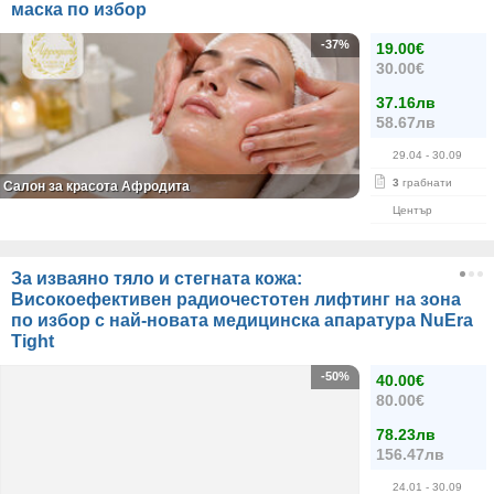
маска по избор
-37%
19.00€
30.00€
37.16лв
58.67лв
29.04
- 30.09
3
грабнати
Салон за красота Афродита
Център
За изваяно тяло и стегната кожа:
Високоефективен радиочестотен лифтинг на зона
по избор с най-новата медицинска апаратура NuEra
Tight
-50%
40.00€
80.00€
78.23лв
156.47лв
24.01
- 30.09