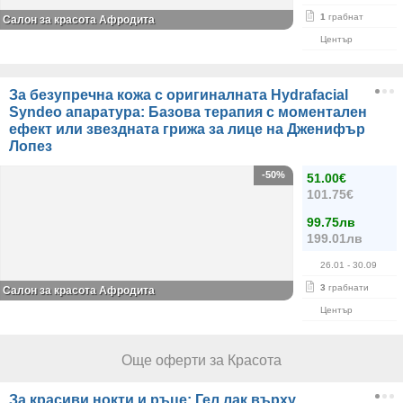
1
грабнат
Салон за красота Афродита
Център
За безупречна кожа с оригиналната Hydrafacial
Syndeo апаратура: Базова терапия с моментален
ефект или звездната грижа за лице на Дженифър
Лопез
-50%
51.00€
101.75€
99.75лв
199.01лв
26.01
- 30.09
3
грабнати
Салон за красота Афродита
Център
Още оферти за Красота
За красиви нокти и ръце: Гел лак върху