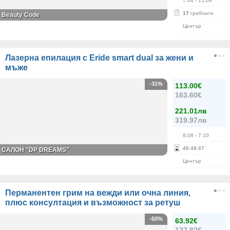
7.04
- 15.09
17
грабнати
Вeauty Code
Център
Лазерна епилация с Eride smart dual за жени и
мъже
-31%
113.00€
163.60€
221.01лв
319.97лв
8.08
- 7.10
48
:
48
:
47
САЛОН "DP DREAMS"
Център
Перманентен грим на вежди или очна линия,
плюс консултация и възможност за ретуш
-50%
63.92€