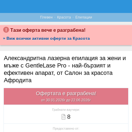
·
·
Плевен
Красота
Епилации
Тази оферта вече е разграбена!
» Виж всички активни оферти за Красота
Александритна лазерна епилация за жени и
мъже с GentleLase Pro - най-бързият и
ефективен апарат, от Салон за красота
Афродита
Офертата е разграбена!
от 30.01.2026г до 22.06.2026г
Грабнати ваучери:
8
Предоставено от: