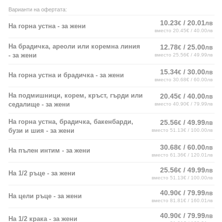
Варианти на офертата:
10.23
/ 20.01
€
лв
На горна устна - за жени
вместо 20.45€ / 40.00лв
На брадичка, ареоли или коремна линия
12.78
/ 25.00
€
лв
- за жени
вместо 25.56€ / 49.99лв
15.34
/ 30.00
€
лв
На горна устна и брадичка - за жени
вместо 30.68€ / 60.00лв
На подмишници, корем, кръст, гърди или
20.45
/ 40.00
€
лв
седалище - за жени
вместо 40.90€ / 79.99лв
На горна устна, брадичка, бакенбарди,
25.56
/ 49.99
€
лв
бузи и шия - за жени
вместо 51.13€ / 100.00лв
30.68
/ 60.00
€
лв
На пълен интим - за жени
вместо 61.36€ / 120.01лв
25.56
/ 49.99
€
лв
На 1/2 ръце - за жени
вместо 51.13€ / 100.00лв
40.90
/ 79.99
€
лв
На цели ръце - за жени
вместо 81.81€ / 160.01лв
40.90
/ 79.99
€
лв
На 1/2 крака - за жени