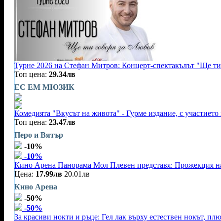
Турне 2026 на Стефан Митров: Концерт-спектакълът "Ще ти 
Топ цена:
29.34лв
ЕС ЕМ МЮЗИК
Комедията "Вкусът на живота" - Гурме издание, с участието
Топ цена:
23.47лв
Перо и Вятър
-10%
-10%
Кино Арена Панорама Мол Плевен представя: Прожекция на л
Цена:
17.99лв
20.01лв
Кино Арена
-50%
-50%
За красиви нокти и ръце: Гел лак върху естествен нокът, пл