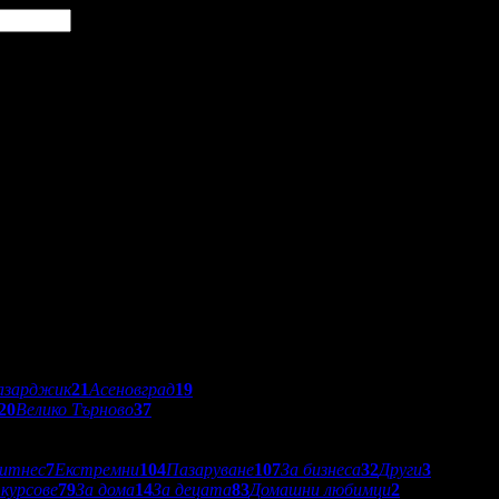
азарджик
21
Асеновград
19
20
Велико Търново
37
итнес
7
Екстремни
104
Пазаруване
107
За бизнеса
32
Други
3
 курсове
79
За дома
14
За децата
83
Домашни любимци
2