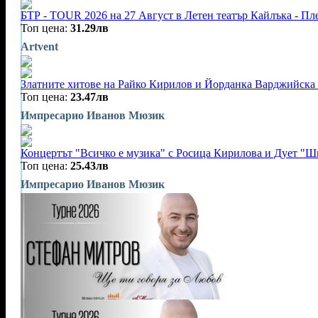
БТР - TOUR 2026 на 27 Август в Летен театър Кайлъка - Пл
Топ цена:
31.29лв
Artvent
Златните хитове на Райко Кирилов и Йорданка Варджийска -
Топ цена:
23.47лв
Импресарио Иванов Мюзик
Концертът "Всичко е музика" с Росица Кирилова и Дует "Ш
Топ цена:
25.43лв
Импресарио Иванов Мюзик