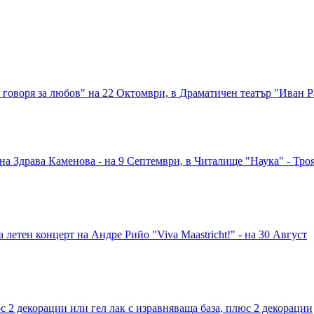
говоря за любов" на 22 Октомври, в Драматичен театър "Иван Р
 на Здрава Каменова - на 9 Септември, в Читалище "Наука" - Тро
етен концерт на Андре Рийо "Viva Maastricht!" - на 30 Август
юс 2 декорации или гел лак с изравняваща база, плюс 2 декорации