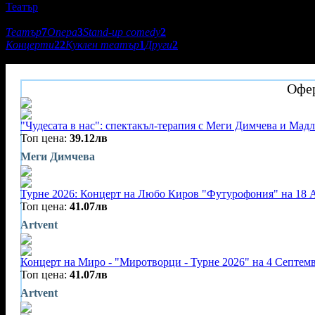
Театър
Подкатегории:
Театър
7
Опера
3
Stand-up comedy
2
Концерти
22
Куклен театър
1
Други
2
7Аrts
Офер
"Чудесата в нас": спектакъл-терапия с Меги Димчева и Мадл
Топ цена:
39.12лв
Меги Димчева
Турне 2026: Концерт на Любо Киров "Футурофония" на 18 Ав
Топ цена:
41.07лв
Artvent
Концерт на Миро - "Миротворци - Турне 2026" на 4 Септемв
Топ цена:
41.07лв
Artvent