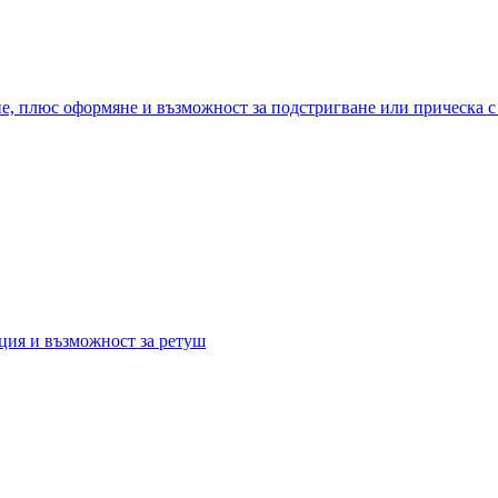
е, плюс оформяне и възможност за подстригване или прическа с
ция и възможност за ретуш