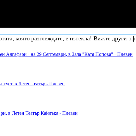
тата, която разглеждате, е изтекла! Вижте други оф
ен Алгафари - на 29 Септември, в Зала "Катя Попова" - Плевен
густ, в Летен театър - Плевен
ри, в Летен Театър Кайлъка - Плевен