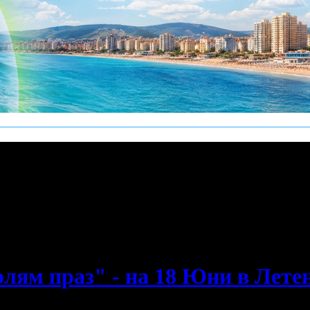
е пропускаш новите оферти!
олям праз" - на 18 Юни в Лете