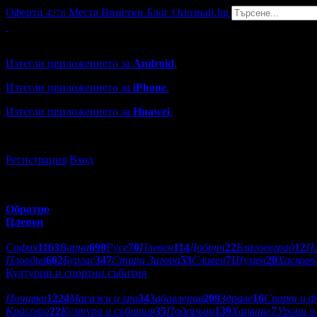
Оферти
Места
Винетки
Блог
Опознай.bg
4276
Grabo мобилна версия
Изтегли приложението за
Android
.
Изтегли приложението за
iPhone
.
Изтегли приложението за
Huawei
.
...или отвори
grabo.bg
Регистрация
Вход
Обратно
Плевен
Избери друг град:
София
1163
Варна
690
Русе
70
Плевен
114
Добрич
22
Благоевград
12
П
Пловдив
602
Бургас
347
Стара Загора
53
Сливен
7
Шумен
20
Хасково
Културни и спортни събития
Категории оферти:
Почивки
1224
Масажи и spa
34
Забавления
209
Здраве
16
Спорт и ф
Красота
22
Култура и събития
35
Подаръци
139
Хапване
7
Уроци и