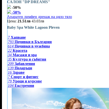
САЛОН "DP DREAMS"
-50%
-50%
Апаратен лимфен дренаж на цяло тяло
Цена:
21.51лв
43.03лв
Baby Spa White Lagoon Pleven
7
Хапване
793
Почивки в България
614
Почивки в чужбина
22
Красота
34
Масажи и spa
35
Култура и събития
209
Забавления
139
Подаръци
16
Здраве
7
Спорт и фитнес
79
Уроци и курсове
104
Екстремни