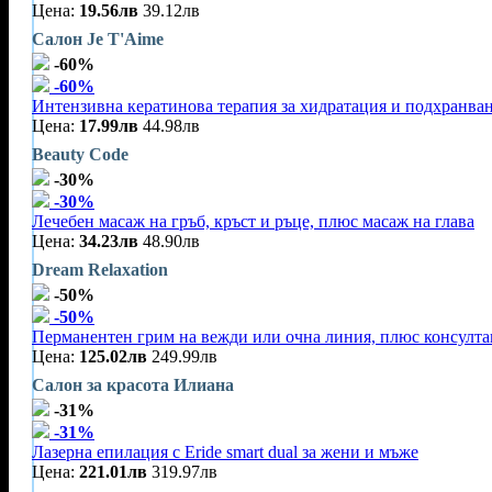
Цена:
19.56лв
39.12лв
Салон Je T'Aime
-60%
-60%
Интензивна кератинова терапия за хидратация и подхранван
Цена:
17.99лв
44.98лв
Вeauty Code
-30%
-30%
Лечебен масаж на гръб, кръст и ръце, плюс масаж на глава
Цена:
34.23лв
48.90лв
Dream Relaxation
-50%
-50%
Перманентен грим на вежди или очна линия, плюс консулта
Цена:
125.02лв
249.99лв
Салон за красота Илиана
-31%
-31%
Лазерна епилация с Eride smart dual за жени и мъже
Цена:
221.01лв
319.97лв