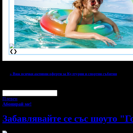
❮
❯
Тази оферта вече е разграбена!
» Виж всички активни оферти за Културни и спортни събития
За малко изпусна тази оферта!
Абонирай се по e-mail, за да н
Твоят e-mail:
Оферти за град:
Плевен
Абонирай ме!
Забавлявайте се със шоуто "Г