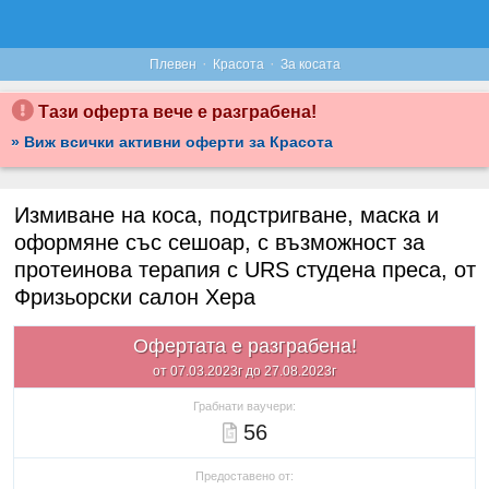
·
·
Плевен
Красота
За косата
Тази оферта вече е разграбена!
» Виж всички активни оферти за Красота
Измиване на коса, подстригване, маска и
оформяне със сешоар, с възможност за
протеинова терапия с URS студена преса, от
Фризьорски салон Хера
Офертата е разграбена!
от 07.03.2023г до 27.08.2023г
Грабнати ваучери:
56
Предоставено от: