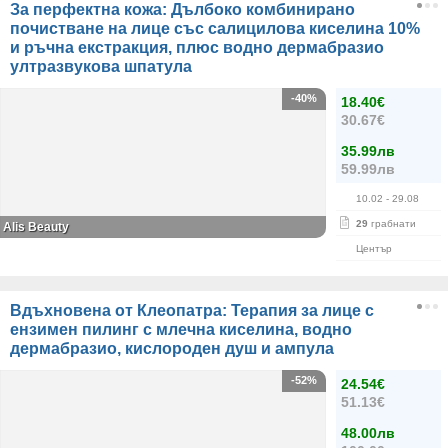
За перфектна кожа: Дълбоко комбинирано
почистване на лице със салицилова киселина 10%
и ръчна екстракция, плюс водно дермабразио
ултразвукова шпатула
-40%
18.40€
30.67€
35.99лв
59.99лв
10.02
- 29.08
29
грабнати
Alis Beauty
Център
Вдъхновена от Клеопатра: Терапия за лице с
ензимен пилинг с млечна киселина, водно
дермабразио, кислороден душ и ампула
-52%
24.54€
51.13€
48.00лв