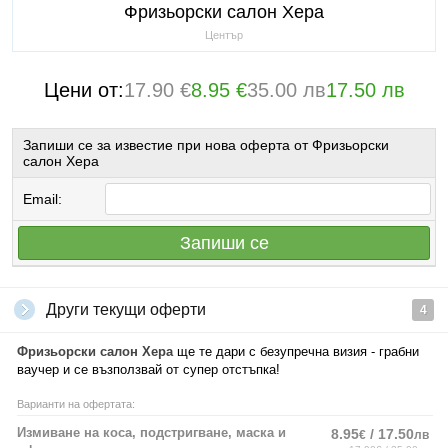
Фризьорски салон Хера
Център
Цени от:
17.90 €
8.95 €
35.00 лв
17.50 лв
Запиши се за известие при нова оферта от Фризьорски
салон Хера
Email:
Запиши се
Други текущи оферти
4
Фризьорски салон
Хера
ще те дари с безупречна визия - грабни
ваучер и се възползвай от супер отстъпка!
Варианти на офертата:
Измиване на коса, подстригване, маска и
8.95
/ 17.50
€
лв