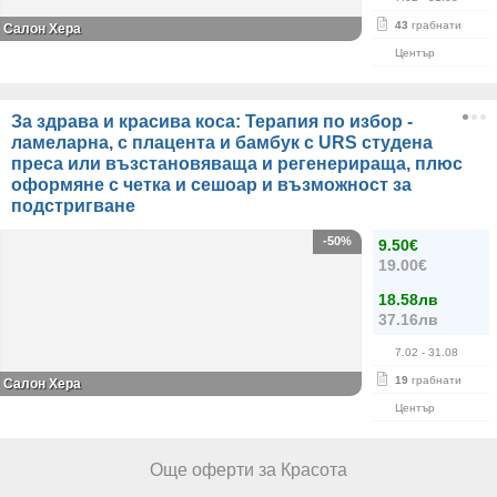
43
грабнати
Салон Хера
Център
За здрава и красива коса: Терапия по избор -
ламеларна, с плацента и бамбук с URS студена
преса или възстановяваща и регенерираща, плюс
оформяне с четка и сешоар и възможност за
подстригване
-50%
9.50€
19.00€
18.58лв
37.16лв
7.02
- 31.08
19
грабнати
Салон Хера
Център
Още оферти за Красота