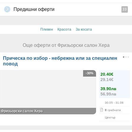
Предишни оферти
33
·
·
Плевен
Красота
За косата
Още оферти от Фризьорски салон Хера
Прическа по избор - небрежна или за специален
повод
-30%
20.40€
29.14€
39.90лв
56.99лв
30.05
- 31.08
8
грабнати
Фризьорски салон Хера
Център