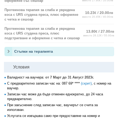
оформяне със сешоар
вместо 17.90€ / 35.00лв
Протеинова терапия за слаба и увредена
10.23
/ 20.00
€
лв
коса с URS студена преса, плюс оформяне
вместо 20.45€ / 40.00лв
с четка и сешоар
Протеинова терапия за слаба и увредена
13.80
/ 27.00
€
лв
коса с URS студена преса, плюс
вместо 28.12€ / 55.00лв
подстригване и оформяне с четка и сешоар
Стъпки на терапията
Условия
Валидност на ваучера:
от 7 Март до 31 Август 2023г.
С предварително записан час на:
087 69* ****
(скрит)
, с номер на
ваучер.
Записан час може да бъде отменен еднократно, до 24 часа
предварително.
При закъснение след записан час, ваучерът се счита за
използван.
Услугата се извършва само при предоставяне на номер и