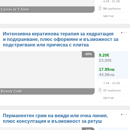
4.06
- 31.08
54
грабнати
Салон Je T'Aime
Център
Интензивна кератинова терапия за хидратация
и подхранване, плюс оформяне и възможност за
подстригване или прическа с плитка
-60%
9.20€
23.00€
17.99лв
44.98лв
7.04
- 15.09
17
грабнати
Вeauty Code
Център
Перманентен грим на вежди или очна линия,
плюс консултация и възможност за ретуш