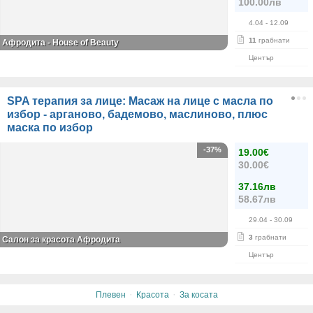
100.00лв
4.04
- 12.09
11
грабнати
Афродита - House of Beauty
Център
SPA терапия за лице: Масаж на лице с масла по
избор - арганово, бадемово, маслиново, плюс
маска по избор
-37%
19.00€
30.00€
37.16лв
58.67лв
29.04
- 30.09
3
грабнати
Салон за красота Афродита
Център
·
·
Плевен
Красота
За косата