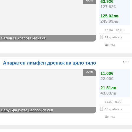
-50%
63.92€
127.82€
125.02лв
249.99лв
16.04
- 12.09
12
грабнати
Салон за красота Илиана
Център
Апаратен лимфен дренаж на цяло тяло
-50%
11.00€
22.00€
21.51лв
43.03лв
11.03
- 6.09
95
грабнати
Baby Spa White Lagoon Pleven
Център