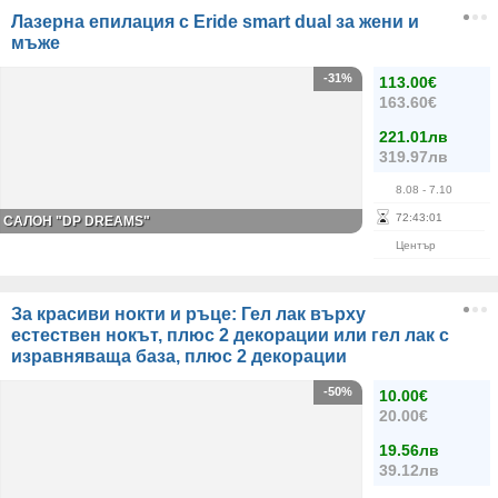
Лазерна епилация с Eride smart dual за жени и
мъже
-31%
113.00€
163.60€
221.01лв
319.97лв
8.08
- 7.10
72
:
43
:
01
САЛОН "DP DREAMS"
Център
За красиви нокти и ръце: Гел лак върху
естествен нокът, плюс 2 декорации или гел лак с
изравняваща база, плюс 2 декорации
-50%
10.00€
20.00€
19.56лв
39.12лв