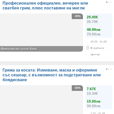
Професионален официален, вечерен или
сватбен грим, плюс поставяне на мигли
-30%
25.05€
35.79€
48.99лв
70.00лв
30.05
- 31.08
8
грабнати
Фризьорски салон Хера
Център
Грижа за косата: Измиване, маска и оформяне
със сешоар, с възможност за подстригване или
боядисване
-50%
7.67€
15.34€
15.00лв
30.00лв
7.02
- 31.08