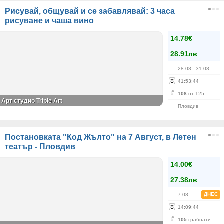
Рисувай, общувай и се забавлявай: 3 часа
рисуване и чаша вино
14.78€
28.91лв
28.08
- 31.08
41
:
53
:
44
108
от 125
Арт студио Triple Art
Пловдив
Постановката "Код Жълто" на 7 Август, в Летен
театър - Пловдив
14.00€
27.38лв
ДНЕС
7.08
14
:
09
:
44
105
грабнати