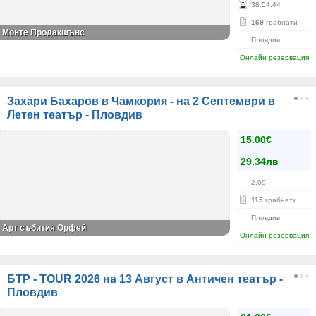
38
:
54
:
44
169
грабнати
Монте Продакшънс
Пловдив
Онлайн резервация
Захари Бахаров в Чамкория - на 2 Септември в
Летен театър - Пловдив
15.00€
29.34лв
2.09
115
грабнати
Пловдив
Арт събития Орфей
Онлайн резервация
БТР - TOUR 2026 на 13 Август в Античен театър -
Пловдив