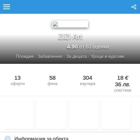
ZIZI ART
ZiZi Art
4.90
от 60 оценки
Пловдив
·
Забавления
·
За децата
·
Уроци и курсове
13
58
304
18
€
оферти
фена
ваучера
36
лв.
спестени
Информация за обекта