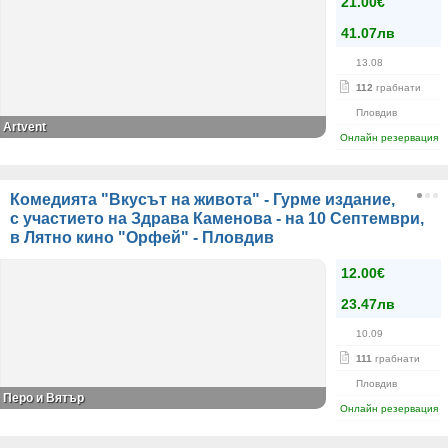
21.00€
41.07лв
13.08
112
грабнати
Пловдив
Artvent
Онлайн резервация
Комедията "Вкусът на живота" - Гурме издание,
с участието на Здрава Каменова - на 10 Септември,
в Лятно кино "Орфей" - Пловдив
12.00€
23.47лв
10.09
111
грабнати
Пловдив
Перо и Вятър
Онлайн резервация