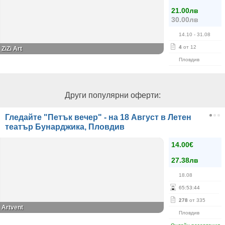
21.00лв
30.00лв
14.10
- 31.08
4
от 12
ZiZi Art
Пловдив
Други популярни оферти:
Гледайте "Петък вечер" - на 18 Август в Летен
театър Бунарджика, Пловдив
14.00€
27.38лв
18.08
65
:
53
:
44
278
от 335
Аrtvent
Пловдив