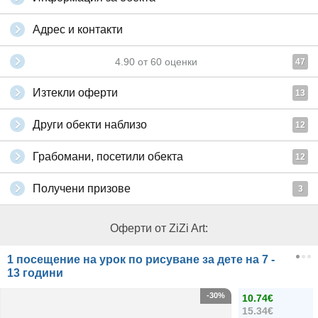
Адрес и контакти
4.90
от
60
оценки
47
Изтекли оферти
13
Други обекти наблизо
12
Грабомани, посетили обекта
12
Получени призове
3
Оферти от ZiZi Art:
1 посещение на урок по рисуване за дете на 7 -
13 години
-30%
10.74€
15.34€