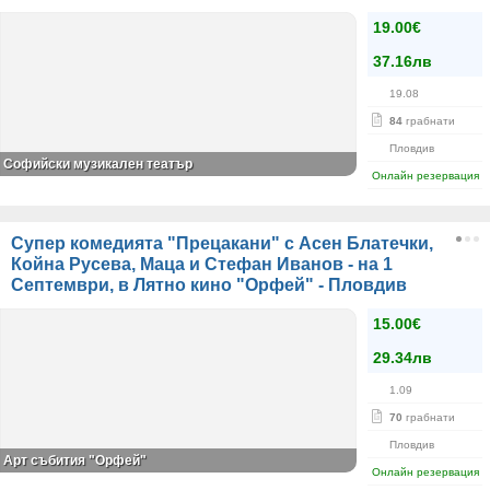
19.00€
37.16лв
19.08
84
грабнати
Пловдив
Софийски музикален театър
Онлайн резервация
Супер комедията "Прецакани" с Асен Блатечки,
Койна Русева, Маца и Стефан Иванов - на 1
Септември, в Лятно кино "Орфей" - Пловдив
15.00€
29.34лв
1.09
70
грабнати
Пловдив
Арт събития "Орфей"
Онлайн резервация