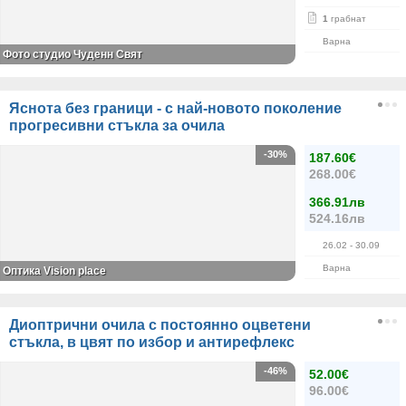
1
грабнат
Варна
Фото студио Чуденн Свят
Яснота без граници - с най-новото поколение
прогресивни стъкла за очила
-30%
187.60€
268.00€
366.91лв
524.16лв
26.02
- 30.09
Варна
Оптика Vision place
Диоптрични очила с постоянно оцветени
стъкла, в цвят по избор и антирефлекс
-46%
52.00€
96.00€