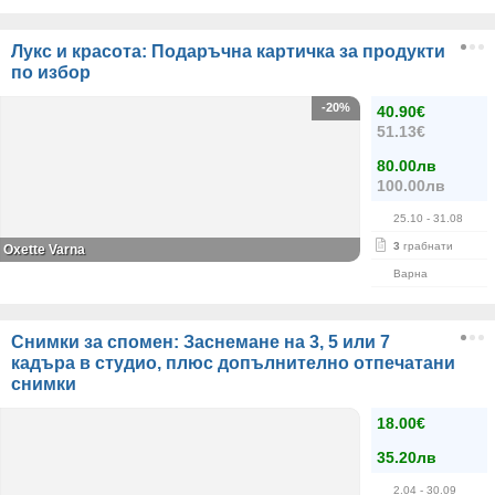
Лукс и красота: Подаръчна картичка за продукти
по избор
-20%
40.90€
51.13€
80.00лв
100.00лв
25.10
- 31.08
3
грабнати
Oxette Varna
Варна
Снимки за спомен: Заснемане на 3, 5 или 7
кадъра в студио, плюс допълнително отпечатани
снимки
18.00€
35.20лв
2.04
- 30.09