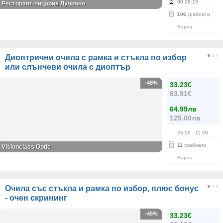
80
:
28
:
15
Ресторант-пицария Лучиано
106
грабнати
Варна
Диоптрични очила с рамка и стъкла по избор
или слънчеви очила с диоптър
-48%
33.23€
63.91€
64.99лв
125.00лв
25.09
- 11.09
11
грабнати
Visionclass Optic
Варна
Очила със стъкла и рамка по избор, плюс бонус
- очен скрининг
-45%
33.23€