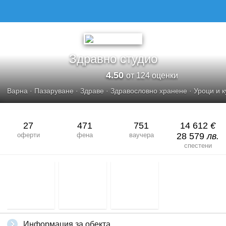
ЗДРАВНО СТУДИО
Здравно студио
4.50
от 124 оценки
Варна
·
Пазаруване
·
Здраве
·
Здравословно хранене
·
Уроци и 
27
471
751
14 612
€
оферти
фена
ваучера
28 579
лв.
спестени
Информация за обекта