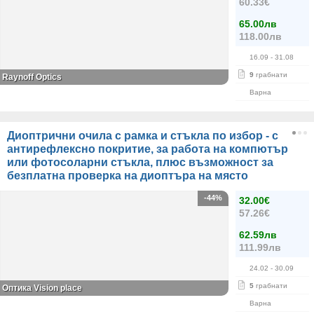
60.33€
65.00лв
118.00лв
16.09
- 31.08
9
грабнати
Raynoff Optics
Варна
Диоптрични очила с рамка и стъкла по избор - с
антирефлексно покритие, за работа на компютър
или фотосоларни стъкла, плюс възможност за
безплатна проверка на диоптъра на място
-44%
32.00€
57.26€
62.59лв
111.99лв
24.02
- 30.09
5
грабнати
Оптика Vision place
Варна