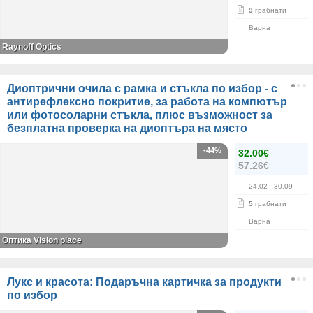
9
грабнати
Варна
Raynoff Optics
Диоптрични очила с рамка и стъкла по избор - с
антирефлексно покритие, за работа на компютър
или фотосоларни стъкла, плюс възможност за
безплатна проверка на диоптъра на място
-44%
32.00€
57.26€
24.02
- 30.09
5
грабнати
Варна
Оптика Vision place
Лукс и красота: Подаръчна картичка за продукти
по избор