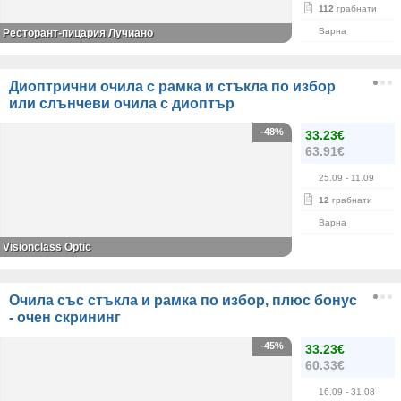
112
грабнати
Варна
Ресторант-пицария Лучиано
Диоптрични очила с рамка и стъкла по избор
или слънчеви очила с диоптър
-48%
33.23€
63.91€
25.09
- 11.09
12
грабнати
Варна
Visionclass Optic
Очила със стъкла и рамка по избор, плюс бонус
- очен скрининг
-45%
33.23€
60.33€
16.09
- 31.08