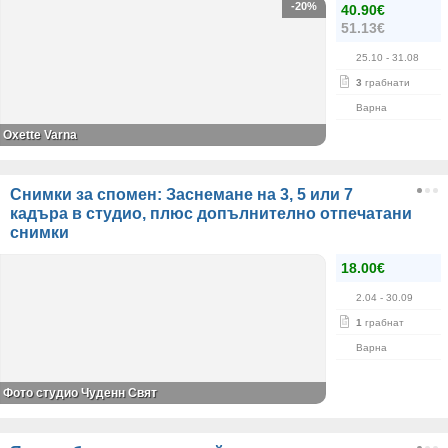
-20%
40.90€
51.13€
25.10
- 31.08
3
грабнати
Варна
Oxette Varna
Снимки за спомен: Заснемане на 3, 5 или 7
кадъра в студио, плюс допълнително отпечатани
снимки
18.00€
2.04
- 30.09
1
грабнат
Варна
Фото студио Чуденн Свят