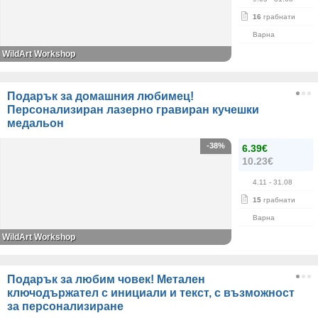
16
грабнати
Варна
WildArt Workshop
Подарък за домашния любимец!
Персонализиран лазерно гравиран кучешки
медальон
-38%
6.39€
10.23€
4.11
- 31.08
15
грабнати
Варна
WildArt Workshop
Подарък за любим човек! Метален
ключодържател с инициали и текст, с възможност
за персонализиране