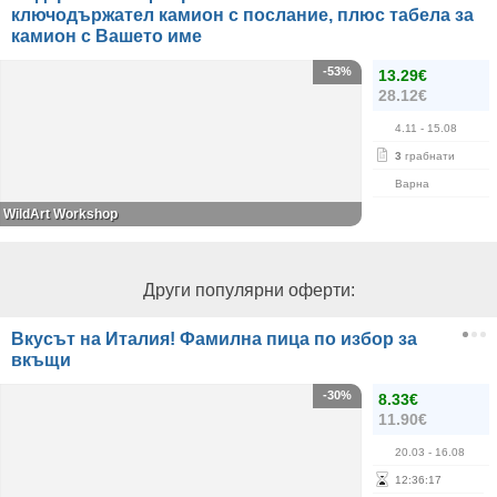
ключодържател камион с послание, плюс табела за
камион с Вашето име
-53%
13.29€
28.12€
4.11
- 15.08
3
грабнати
Варна
WildArt Workshop
Други популярни оферти:
Вкусът на Италия! Фамилна пица по избор за
вкъщи
-30%
8.33€
11.90€
20.03
- 16.08
12
:
36
:
17