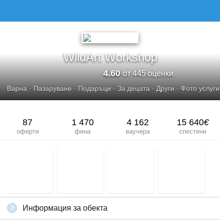
WILDART WORKSHOP
WildArt Workshop
4.60
от 445 оценки
Варна
·
Пазаруване
·
Подаръци
·
За децата
·
Други
·
Фото услуги
87
1 470
4 162
15 640
€
оферти
фена
ваучера
спестени
Информация за обекта