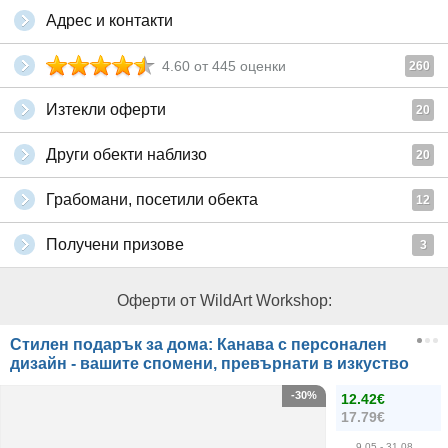
Адрес и контакти
4.60
от
445
оценки
260
Изтекли оферти
20
Други обекти наблизо
20
Грабомани, посетили обекта
12
Получени призове
3
Оферти от WildArt Workshop:
Стилен подарък за дома: Канава с персонален
дизайн - вашите спомени, превърнати в изкуство
-30%
12.42€
17.79€
9.05
- 31.08