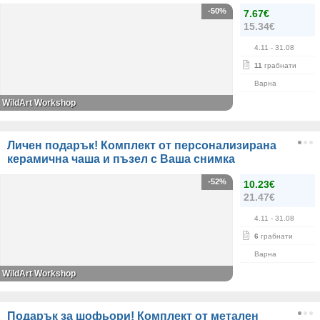
-50%
7.67€
15.34€
4.11
- 31.08
11
грабнати
Варна
WildArt Workshop
Личен подарък! Комплект от персонализирана
керамична чаша и пъзел с Ваша снимка
-52%
10.23€
21.47€
4.11
- 31.08
6
грабнати
Варна
WildArt Workshop
Подарък за шофьори! Комплект от метален