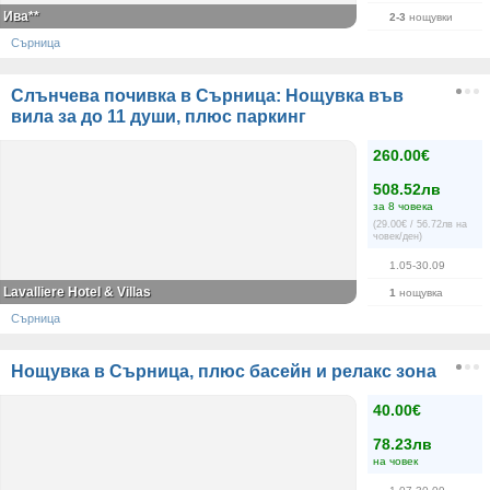
Ива**
2-3
нощувки
Сърница
Слънчева почивка в Сърница: Нощувкa във
вила за до 11 души, плюс паркинг
260.00€
508.52лв
за 8 човека
(29.00€ / 56.72лв на
човек/ден)
1.05-30.09
Lavalliere Hotel & Villas
1
нощувка
Сърница
Нощувка в Сърница, плюс басейн и релакс зона
40.00€
78.23лв
на човек