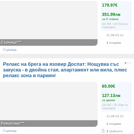
179.97€
351.99лв
за 8 човека
(22.50€ / 44.01лв на
човек/ден)
21.09-23.12
Сърница***
1
нощувка
Сърница
Релакс на брега на язовир Доспат: Нощувка със
закуска - в двойна стая, апартамент или вила, плюс
релакс зона и паркинг
65.00€
127.13лв
за двама
(18.00€ / 35.20лв на
човек/ден)
21.09-23.12
Романтика***
1
нощувка
Сърница
2
грабнати