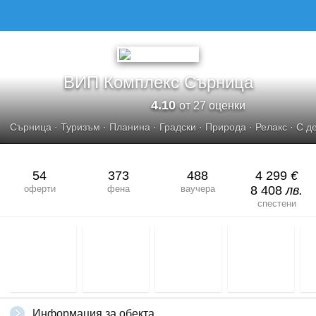
ВИП Комплекс Сърница
4.10
от 27 оценки
Сърница
·
Туризъм
·
Планина
·
Градски
·
Природа
·
Релакс
·
С д
54
373
488
4 299
€
оферти
фена
ваучера
8 408
лв.
спестени
Информация за обекта