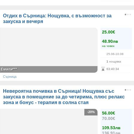
Отдих в Сърница: Нощувка, с възможност за
закуска и вечеря
25.00€
48.90лв
на човек
25.06-10.08
1
нощувка
Емили***
63
:
40
:
33
Сърница
Невероятна почивка в Сърница! Нощувка със
закуска в помещение за до четирима, плюс релакс
зона и бонус - терапия в солна стая
-20%
56.00€
70.00€
109.53лв
136.91лв