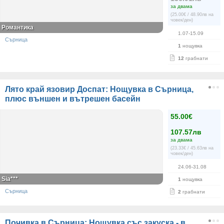
за двама
(25.00€ / 48.90лв на
човек/ден)
Романтика
1.07-15.09
Сърница
1
нощувка
12
грабнати
Лято край язовир Доспат: Нощувка в Сърница,
плюс външен и вътрешен басейн
55.00€
107.57лв
за двама
(23.33€ / 45.63лв на
човек/ден)
24.06-31.08
Sia***
1
нощувка
Сърница
2
грабнати
Почивка в Сърница: Нощувка със закуска - в