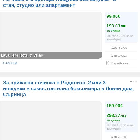
стая, студио или апартамент
99.00€
193.63лв
за двама
(36.25€ / 70.90лв на
човек/ден)
1.05-30.09
Lavalliere Hotel & Villas
1
нощувка
Сърница
2
грабнати
За приказна почивка в Родопите: 2 или 3
нощувки в самостоятелна боксониера в Ловен дом,
Сърница
150.00€
293.37лв
за двама
(37.50€ / 73.34лв на
човек/ден)
6.09-30.10