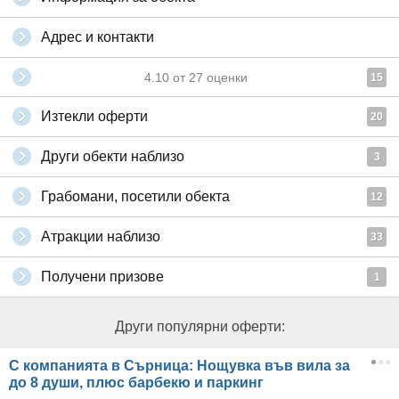
Адрес и контакти
4.10
от
27
оценки
15
Изтекли оферти
20
Други обекти наблизо
3
Грабомани, посетили обекта
12
Атракции наблизо
33
Получени призове
1
Други популярни оферти:
С компанията в Сърница: Нощувка във вила за
до 8 души, плюс барбекю и паркинг