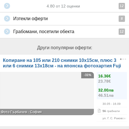
4.80
от
12
оценки
12
Изтекли оферти
8
Грабомани, посетили обекта
12
Други популярни оферти:
Копиране на 105 или 210 снимки 10х15см, плюс 3
или 6 снимки 13х18см - на японска фотохартия Fuji
-31%
16.36€
23.78€
32.00лв
46.51лв
30.05
- 16.09
56
грабнати
Фото Гърбачев - София
ул. Г. С. Раковски 