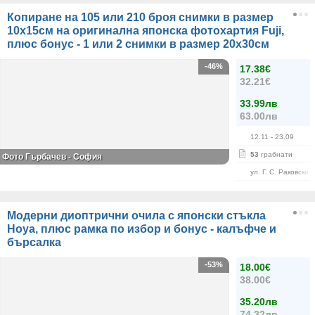
Копиране на 105 или 210 броя снимки в размер
10х15см на оригинална японска фотохартия Fuji,
плюс бонус - 1 или 2 снимки в размер 20х30см
-46%
17.38€
32.21€
33.99лв
63.00лв
12.11
- 23.09
53
грабнати
Фото Гърбачев - София
ул. Г. С. Раковски 
Модерни диоптрични очила с японски стъкла
Hoya, плюс рамка по избор и бонус - калъфче и
бърсалка
-53%
18.00€
38.00€
35.20лв
74.32лв