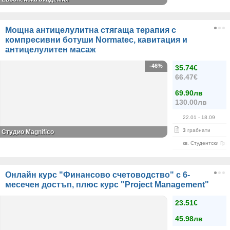
Мощна антицелулитна стягаща терапия с
компресивни ботуши Normatec, кавитация и
антицелулитен масаж
-46%
35.74€
66.47€
69.90лв
130.00лв
22.01
- 18.09
3
грабнати
Студио Magnifico
кв. Студентски Гра
Онлайн курс "Финансово счетоводство" с 6-
месечен достъп, плюс курс "Project Management"
23.51€
45.98лв