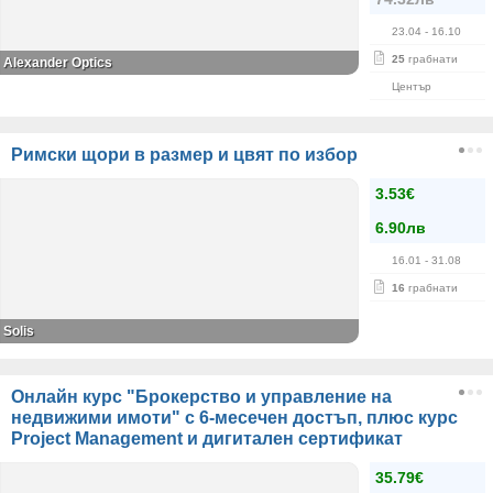
23.04
- 16.10
25
грабнати
Alexander Оptics
Център
Римски щори в размер и цвят по избор
3.53€
6.90лв
16.01
- 31.08
16
грабнати
Solis
Онлайн курс "Брокерство и управление на
недвижими имоти" с 6-месечен достъп, плюс курс
Project Management и дигитален сертификат
35.79€