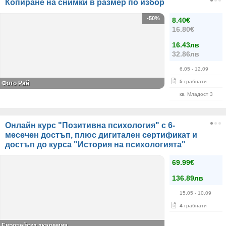
Копиране на снимки в размер по избор
-50%
8.40€
16.80€
16.43лв
32.86лв
6.05
- 12.09
5
грабнати
Фото Рай
кв. Младост 3
Онлайн курс "Позитивна психология" с 6-
месечен достъп, плюс дигитален сертификат и
достъп до курса "История на психологията"
69.99€
136.89лв
15.05
- 10.09
4
грабнати
Европейска академия