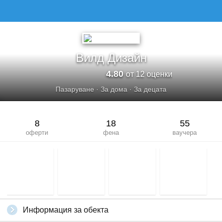
ВИЛД ДИЗАЙН
Вилд Дизайн
4.80
от 12 оценки
Пазаруване
·
За дома
·
За децата
8
18
55
оферти
фена
ваучера
Информация за обекта