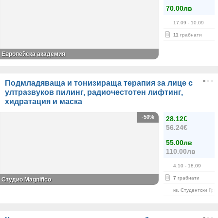
70.00лв
17.09
- 10.09
11
грабнати
Европейска академия
Подмладяваща и тонизираща терапия за лице с
ултразвуков пилинг, радиочестотен лифтинг,
хидратация и маска
-50%
28.12€
56.24€
55.00лв
110.00лв
4.10
- 18.09
7
грабнати
Студио Magnifico
кв. Студентски Гра