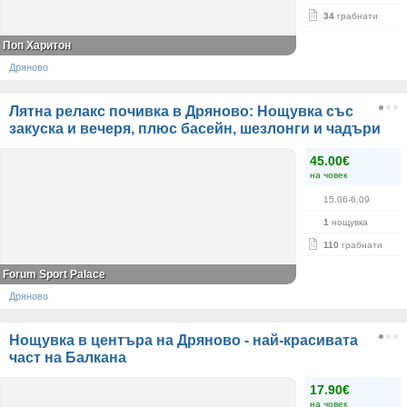
34
грабнати
Поп Харитон
Дряново
Лятна релакс почивка в Дряново: Нощувка със
закуска и вечеря, плюс басейн, шезлонги и чадъри
45.00€
на човек
15.06-6.09
1
нощувка
110
грабнати
Forum Sport Palace
Дряново
Нощувка в центъра на Дряново - най-красивата
част на Балкана
17.90€
на човек