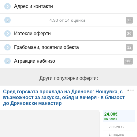
Адрес и контакти
4.90
от
14
оценки
13
Изтекли оферти
20
Грабомани, посетили обекта
12
Атракции наблизо
188
Други популярни оферти:
Сред горската прохлада на Дряново: Нощувка, с
възможност за закуска, обяд и вечеря - в близост
до Дряновски манастир
24.00€
на човек
7.03-20.12
1
нощувка