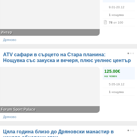
9.01-20.12
1
нощувка
78
от 100
Интер
Дряново
ATV сафари в сърцето на Стара планина:
Нощувка със закуска и вечеря, плюс уелнес център
125.00€
на човек
5.05-19.12
1
нощувка
Forum Sport Palace
Дряново
Цяла година близо до Дряновски манастир в