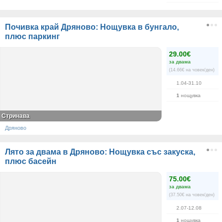
Почивка край Дряново: Нощувка в бунгало,
плюс паркинг
29.00€
за двама
(14.66€ на човек/ден)
1.04-31.10
1
нощувка
Стринава
Дряново
Лято за двама в Дряново: Нощувка със закуска,
плюс басейн
75.00€
за двама
(37.50€ на човек/ден)
2.07-12.08
1
нощувка