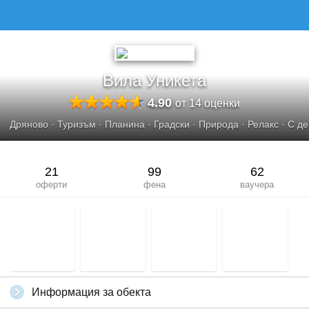
ВИЛА УНИКЕТА
Вила Уникета
4.90
от 14 оценки
Дряново
·
Туризъм
·
Планина
·
Градски
·
Природа
·
Релакс
·
С де
21
99
62
оферти
фена
ваучера
Информация за обекта