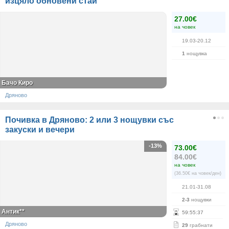
изцяло обновени стаи
27.00€
на човек
19.03-20.12
1
нощувка
Бачо Киро
Дряново
Почивка в Дряново: 2 или 3 нощувки със
закуски и вечери
-13%
73.00€
84.00€
на човек
(36.50€ на човек/ден)
21.01-31.08
2-3
нощувки
Антик**
59
:
55
:
37
Дряново
29
грабнати