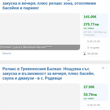
закуска и вечеря, плюс релакс зона, отопляеми
басейни и паркинг
141.00€
275.77лв
на човек
(97.50€ / 190.69лв на
човек/ден)
8.08-15.08
Premier Luxury Mountain Resort*****
1
нощувка
Банско
55
:
39
:
58
Релакс в Тревненския Балкан: Нощувка със
закуска и възможност за вечеря, плюс басейн,
сауна и джакузи - в с. Радевци
27.50€
53.79лв
на човек
5.08-10.09