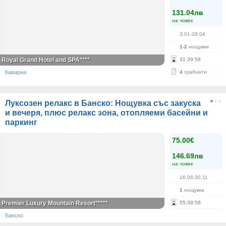
131.04лв
на човек
3.01-28.04
1-2
нощувки
Royal Grand Hotel and SPA****
31
:
39
:
58
Каварна
4
грабнати
Луксозен релакс в Банско: Нощувка със закуска
и вечеря, плюс релакс зона, отопляеми басейни и
паркинг
75.00€
146.69лв
на човек
16.08-30.11
1
нощувка
Premier Luxury Mountain Resort*****
55
:
39
:
58
Банско