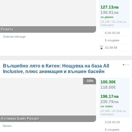
127.13лв
136.91лв
за двама
(31.25€ / 61.12лв на
човек/ден)
Ревита
6.08-30.09
Златни пясъци
1
нощувка
31
:
39
:
58
Вълшебно лято в Китен: Нощувка на база All
Inclusive, плюс анимация и външен басейн
-15%
100.30€
118.00€
196.17лв
230.79лв
на човек
(47.60€ / 93.10лв на
човек/ден)
Атлиман Бийч Ризорт
3.08-30.09
Китен
1
нощувка