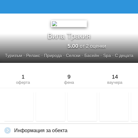
Вила Тракия
5.00
от 2 оценки
Туризъм
·
Релакс
·
Природа
·
Селски
·
Басейн
·
Spa
·
С децата
1
9
14
оферта
фена
ваучера
Информация за обекта