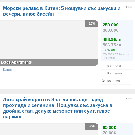
Морски релакс в Китен: 5 нощувки със закуски и
вечери, плюс басейн
-17%
250.00€
300.00€
488.96лв
586.75лв
на човек
(50.00€ / 97.79лв на
човек/ден)
Lotos Apartments
6.08-23.08
Китен
5
нощувки
55
:
39
:
58
Лято край морето в Златни пясъци - сред
прохлада и зеленина: Нощувка със закуска в
двойна стая, делукс мезонет или суит, плюс
паркинг
-7%
65.00€
70.00€