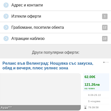
Адрес и контакти
Изтекли оферти
1
Грабомани, посетили обекта
12
Атракции наблизо
10
Други популярни оферти:
Релакс във Велинград: Нощувка със закуска,
обяд и вечеря, плюс уелнес зона
62.00€
121.26лв
на човек
8.08-29.10
1
нощувка
Аура***
79
:
39
:
58