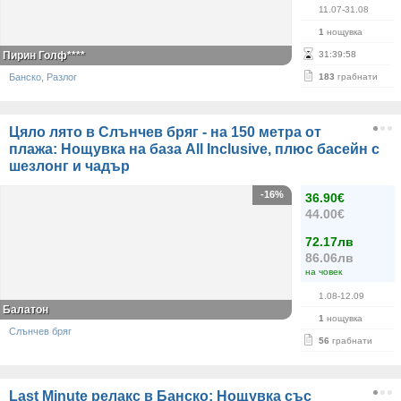
11.07-31.08
1
нощувка
Пирин Голф****
31
:
39
:
58
Банско, Разлог
183
грабнати
Цяло лято в Слънчев бряг - на 150 метра от
плажа: Нощувка на база All Inclusive, плюс басейн с
шезлонг и чадър
-16%
36.90€
44.00€
72.17лв
86.06лв
на човек
1.08-12.09
Балатон
1
нощувка
Слънчев бряг
56
грабнати
Last Minute релакс в Банско: Нощувка със