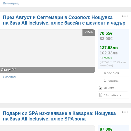
Велинград
През Август и Септември в Созопол: Нощувка
на база All Inclusive, плюс басейн с шезлонг и чадър
-15%
70.55€
83.00€
137.98лв
162.33лв
на човек
(52.27€ / 102.23лв на
човек/ден)
Съни****
6.08-15.09
Созопол
1
нощувка
31
:
39
:
58
16
грабнати
Подари си SPA изживяване в Каварна: Нощувка
на база All Inclusive, плюс SPA зона
67.00€