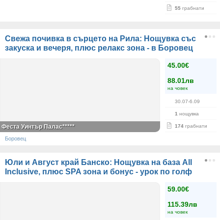
55
грабнати
Свежа почивка в сърцето на Рила: Нощувка със
закуска и вечеря, плюс релакс зона - в Боровец
45.00€
88.01лв
на човек
30.07-6.09
1
нощувка
Феста Уинтър Палас*****
174
грабнати
Боровец
Юли и Август край Банско: Нощувка на база All
Inclusive, плюс SPA зона и бонус - урок по голф
59.00€
115.39лв
на човек