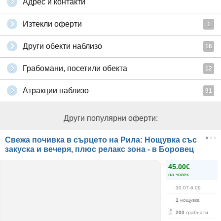
Адрес и контакти
Изтекли оферти
1
Други обекти наблизо
16
Грабомани, посетили обекта
12
Атракции наблизо
91
Други популярни оферти:
Свежа почивка в сърцето на Рила: Нощувка със
закуска и вечеря, плюс релакс зона - в Боровец
45.00€
на човек
30.07-6.09
1
нощувка
200
грабнати