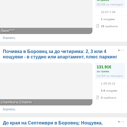
(50.00€ на човек/ден)
10.07-7.09
1
нощувка
19
грабнати
Лион****
Боровец
Почивка в Боровец за до четирима: 2, 3 или 4
нощувки - в студио или апартамент, плюс паркинг
131.91€
за трима
(14.00€ на човек/ден)
1.05-16.12
2-4
нощувки
3
грабнати
Chamkoria Chalets
Боровец
До края на Септември в Боровец: Нощувка,