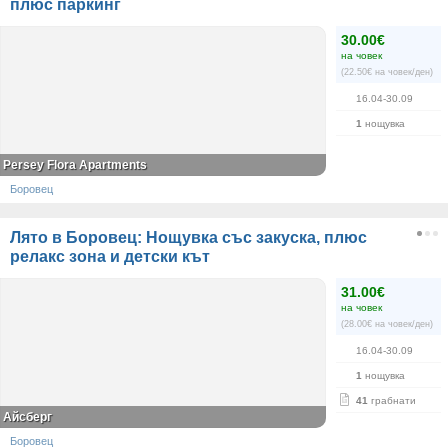
плюс паркинг
30.00€
на човек
(22.50€ на човек/ден)
16.04-30.09
1
нощувка
Persey Flora Apartments
Боровец
Лято в Боровец: Нощувка със закуска, плюс
релакс зона и детски кът
31.00€
на човек
(28.00€ на човек/ден)
16.04-30.09
1
нощувка
41
грабнати
Айсберг
Боровец