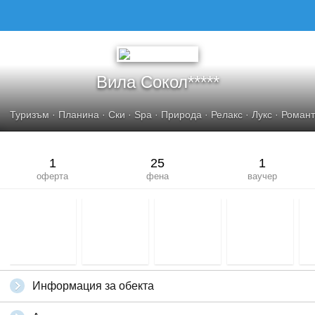
Вила Сокол*****
Туризъм
·
Планина
·
Ски
·
Spa
·
Природа
·
Релакс
·
Лукс
·
Романт
1
25
1
оферта
фена
ваучер
Информация за обекта