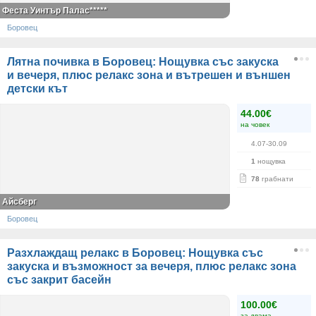
Феста Уинтър Палас*****
Боровец
Лятна почивка в Боровец: Нощувка със закуска
и вечеря, плюс релакс зона и вътрешен и външен
детски кът
44.00€
на човек
4.07-30.09
1
нощувка
78
грабнати
Айсберг
Боровец
Разхлаждащ релакс в Боровец: Нощувка със
закуска и възможност за вечеря, плюс релакс зона
със закрит басейн
100.00€
за двама