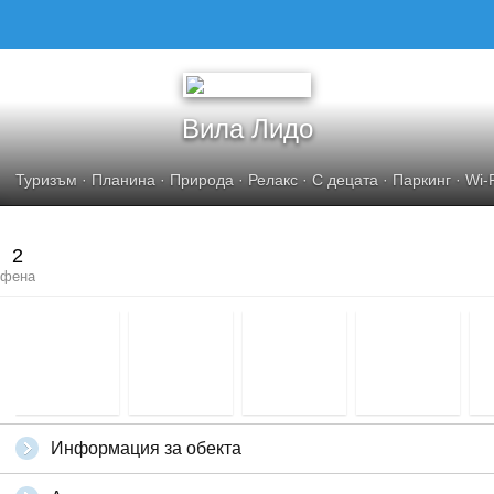
Вила Лидо
Туризъм
·
Планина
·
Природа
·
Релакс
·
С децата
·
Паркинг
·
Wi-
2
фена
Информация за обекта