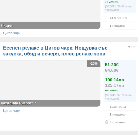
за двама
(30.00€ / 58.67лв на
човек/ден)
14.07-30.09
Лидия
1
нощувка
Цигов чарк
Есенен релакс в Цигов чарк: Нощувка със
закуска, обяд и вечеря, плюс релакс зона
-20%
51.20€
64.00€
100.14лв
125.17лв
на човек
(50.00€ / 97.79лв на
човек/ден)
Каталина Ризорт****
11.09-30.11
Цигов чарк
1
нощувка
8
грабнати