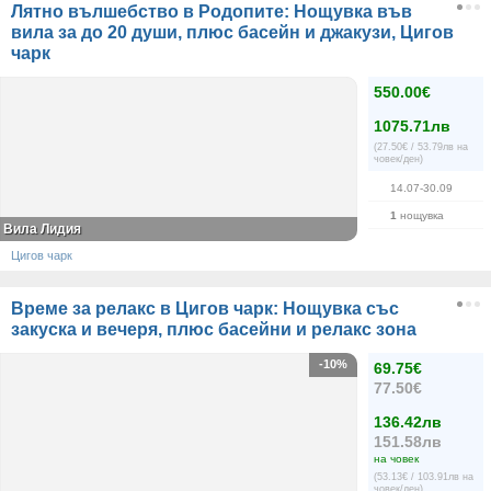
Лятно вълшебство в Родопите: Нощувка във
вила за до 20 души, плюс басейн и джакузи, Цигов
чарк
550.00€
1075.71лв
(27.50€ / 53.79лв на
човек/ден)
14.07-30.09
1
нощувка
Вила Лидия
Цигов чарк
Време за релакс в Цигов чарк: Нощувка със
закуска и вечеря, плюс басейни и релакс зона
-10%
69.75€
77.50€
136.42лв
151.58лв
на човек
(53.13€ / 103.91лв на
човек/ден)