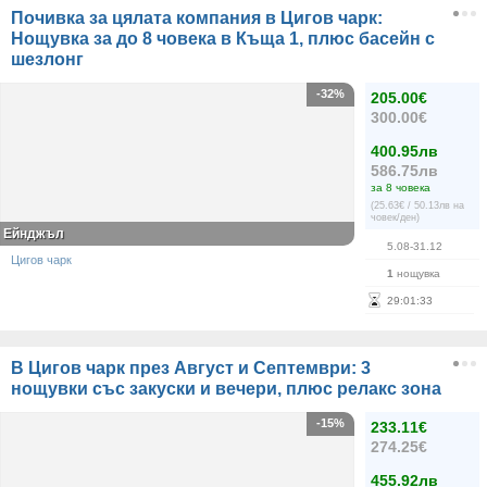
Почивка за цялата компания в Цигов чарк:
Нощувка за до 8 човека в Къща 1, плюс басейн с
шезлонг
-32%
205.00€
300.00€
400.95лв
586.75лв
за 8 човека
(25.63€ / 50.13лв на
човек/ден)
Ейнджъл
5.08-31.12
Цигов чарк
1
нощувка
29
:
01
:
32
В Цигов чарк през Август и Септември: 3
нощувки със закуски и вечери, плюс релакс зона
-15%
233.11€
274.25€
455.92лв