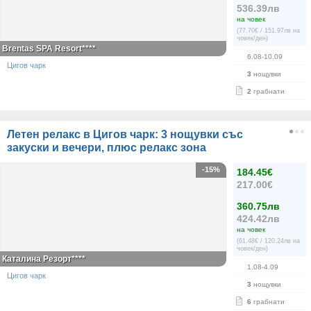
536.39лв
на човек
(77.70€ / 151.97лв на
човек/ден)
Brentas SPA Resort****
6.08-10.09
Цигов чарк
3
нощувки
2
грабнати
Летен релакс в Цигов чарк: 3 нощувки със
закуски и вечери, плюс релакс зона
-15%
184.45€
217.00€
360.75лв
424.42лв
на човек
(61.48€ / 120.24лв на
човек/ден)
Каталина Резорт****
1.08-4.09
Цигов чарк
3
нощувки
6
грабнати