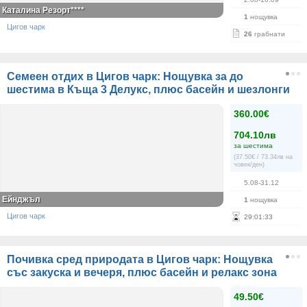
Каталина Резорт****
1
нощувка
Цигов чарк
26
грабнати
Семеен отдих в Цигов чарк: Нощувка за до
шестима в Къща 3 Делукс, плюс басейн и шезлонги
360.00€
704.10лв
за шестима
(37.50€ / 73.34лв на
човек/ден)
5.08-31.12
Ейнджъл
1
нощувка
Цигов чарк
29
:
01
:
32
Почивка сред природата в Цигов чарк: Нощувка
със закуска и вечеря, плюс басейн и релакс зона
49.50€