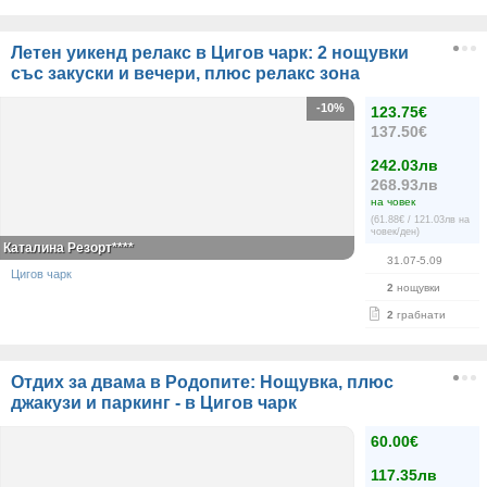
Летен уикенд релакс в Цигов чарк: 2 нощувки
със закуски и вечери, плюс релакс зона
-10%
123.75€
137.50€
242.03лв
268.93лв
на човек
(61.88€ / 121.03лв на
човек/ден)
Каталина Резорт****
31.07-5.09
Цигов чарк
2
нощувки
2
грабнати
Отдих за двама в Родопите: Нощувка, плюс
джакузи и паркинг - в Цигов чарк
60.00€
117.35лв