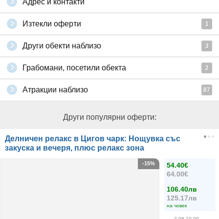
Адрес и контакти
Изтекли оферти
1
Други обекти наблизо
3
Грабомани, посетили обекта
2
Атракции наблизо
87
Други популярни оферти:
Делничен релакс в Цигов чарк: Нощувка със
закуска и вечеря, плюс релакс зона
-15%
54.40€
64.00€
106.40лв
125.17лв
на човек
2.08-10.09