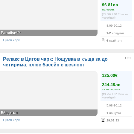
96.81лв
на човек
(45.00€ / 88.01лв на
човек/ден)
8.09-20.12
Paradise***
1-2
нощувки
Цигов чарк
6
грабнати
Релакс в Цигов чарк: Нощувка в къща за до
четирима, плюс басейн с шезлонг
125.00€
244.48лв
за четирима
(19.25€ / 37.65лв на
човек/ден)
5.08-30.12
Ейнджъл
1
нощувка
Цигов чарк
29
:
01
:
32