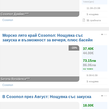
човек/ден)
11.06-23.08
Созопол Дриймс***
1
нощувка
Созопол
11
грабнати
Морско лято край Созопол: Нощувка със
закуска и възможност за вечеря, плюс басейн
-15%
37.40€
44.00€
73.15лв
86.06лв
на човек
9.08-6.09
Serena Residence***
1
нощувка
Созопол
В Созопол през Август: Нощувка със закуска
18.00€