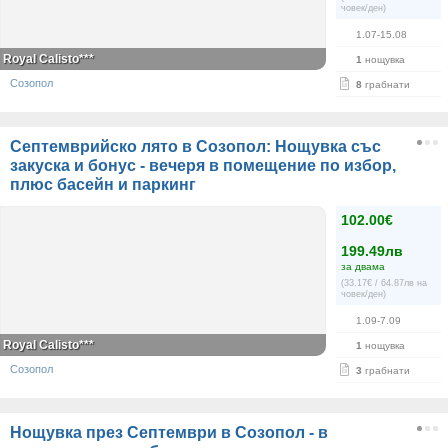
човек/ден)
1.07-15.08
Royal Calisto***
1
нощувка
Созопол
8
грабнати
Септемврийско лято в Созопол: Нощувка със
закуска и бонус - вечеря в помещение по избор,
плюс басейн и паркинг
102.00€
199.49лв
за двама
(33.17€ / 64.87лв на
човек/ден)
1.09-7.09
Royal Calisto***
1
нощувка
Созопол
3
грабнати
Нощувка през Септември в Созопол - в