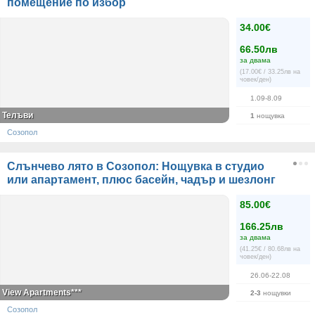
помещение по избор
34.00€
66.50лв
за двама
(17.00€ / 33.25лв на
човек/ден)
1.09-8.09
Телъви
1
нощувка
Созопол
Слънчево лято в Созопол: Нощувка в студио
или апартамент, плюс басейн, чадър и шезлонг
85.00€
166.25лв
за двама
(41.25€ / 80.68лв на
човек/ден)
26.06-22.08
View Apartments***
2-3
нощувки
Созопол