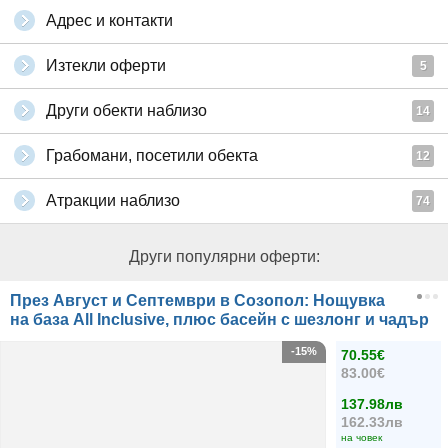
Адрес и контакти
Изтекли оферти
5
Други обекти наблизо
14
Грабомани, посетили обекта
12
Атракции наблизо
74
Други популярни оферти:
През Август и Септември в Созопол: Нощувка
на база All Inclusive, плюс басейн с шезлонг и чадър
-15%
70.55€
83.00€
137.98лв
162.33лв
на човек