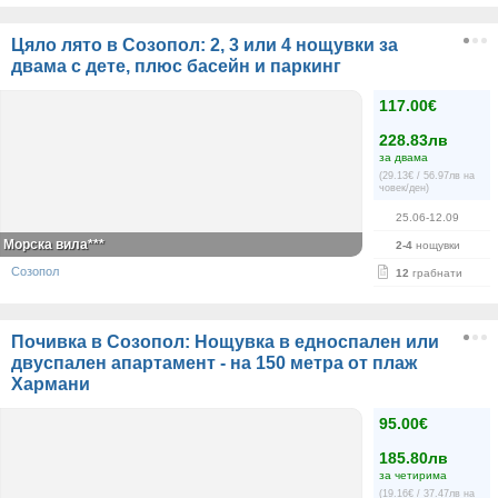
Цяло лято в Созопол: 2, 3 или 4 нощувки за
двама с дете, плюс басейн и паркинг
117.00€
228.83лв
за двама
(29.13€ / 56.97лв на
човек/ден)
25.06-12.09
Морска вила***
2-4
нощувки
Созопол
12
грабнати
Почивка в Созопол: Нощувка в едноспален или
двуспален апартамент - на 150 метра от плаж
Хармани
95.00€
185.80лв
за четирима
(19.16€ / 37.47лв на