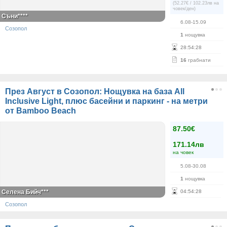
(52.27€ / 102.23лв на
човек/ден)
Съни****
6.08-15.09
Созопол
1
нощувка
28
:
54
:
27
16
грабнати
През Август в Созопол: Нощувка на база All
Inclusive Light, плюс басейни и паркинг - на метри
от Bamboo Beach
87.50€
171.14лв
на човек
5.08-30.08
1
нощувка
Селена Бийч***
04
:
54
:
27
Созопол