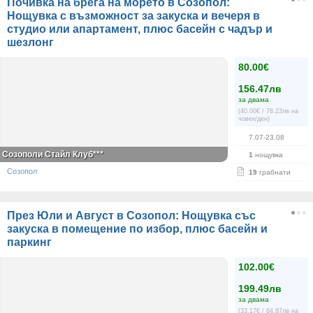
Почивка на брега на морето в Созопол:
Нощувка с възможност за закуска и вечеря в
студио или апартамент, плюс басейн с чадър и
шезлонг
80.00€
156.47лв
за двама
(40.00€ / 78.23лв на
човек/ден)
7.07-23.08
Созополи Стайл Клуб***
1
нощувка
Созопол
19
грабнати
През Юли и Август в Созопол: Нощувка със
закуска в помещение по избор, плюс басейн и
паркинг
102.00€
199.49лв
за двама
(33.17€ / 64.87лв на