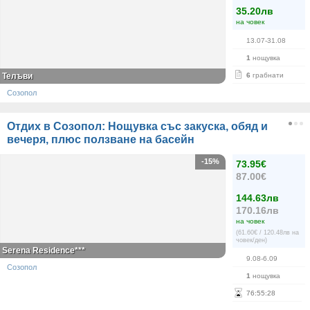
35.20лв
на човек
13.07-31.08
1
нощувка
Телъви
6
грабнати
Созопол
Отдих в Созопол: Нощувка със закуска, обяд и
вечеря, плюс ползване на басейн
-15%
73.95€
87.00€
144.63лв
170.16лв
на човек
(61.60€ / 120.48лв на
човек/ден)
Serena Residence***
9.08-6.09
Созопол
1
нощувка
76
:
55
:
27