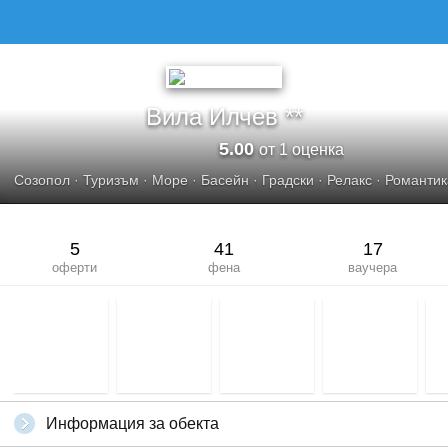
Вила Илчев **
5.00
от 1 оценка
Созопол
·
Туризъм
·
Море
·
Басейн
·
Градски
·
Релакс
·
Романтик
5
41
17
оферти
фена
ваучера
Информация за обекта