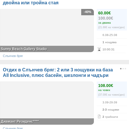
двойна или тройна стая
-40%
60.00€
100.00€
за двама
(21.66€ на човек/ден)
6.08-25.08
1
нощувка
Sunny Beach Gallery Studio
10
:
00
:
31
Слънчев бряг
Отдих в Слънчев бряг: 2 или 3 нощувки на база
All Inclusive, плюс басейн, шезлонги и чадъри
108.00€
на човек
(37.00€ на човек/ден)
3.09-29.09
2-3
нощувки
2
грабнати
Диамант Резиденс****
Слънчев бряг