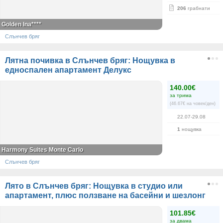
206
грабнати
Golden Ina****
Слънчев бряг
Лятна почивка в Слънчев бряг: Нощувка в
едноспален апартамент Делукс
140.00€
за трима
(46.67€ на човек/ден)
22.07-29.08
1
нощувка
Harmony Suites Monte Carlo
Слънчев бряг
Лято в Слънчев бряг: Нощувка в студио или
апартамент, плюс ползване на басейни и шезлонг
101.85€
за двама