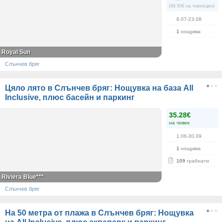
(48.50€ на човек/ден)
8.07-23.08
1
нощувка
Royal Sun
Слънчев бряг
Цяло лято в Слънчев бряг: Нощувка на база All
Inclusive, плюс басейн и паркинг
35.28€
на човек
1.06-30.09
1
нощувка
109
грабнати
Riviera Blue***
Слънчев бряг
На 50 метра от плажа в Слънчев бряг: Нощувка