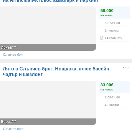
на All Inclusive, плюс аквапарк и паркинг
58.00€
на човек
8.07-21.08
1
нощувка
14
грабнати
Искър***
Слънчев бряг
Лято в Слънчев бряг: Нощувка, плюс басейн,
чадър и шезлонг
33.00€
на човек
1.08-24.08
1
нощувка
Верис***
Слънчев бряг