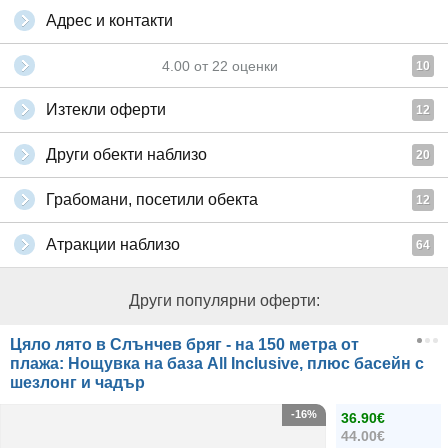
Адрес и контакти
4.00
от
22
оценки
10
Изтекли оферти
12
Други обекти наблизо
20
Грабомани, посетили обекта
12
Атракции наблизо
64
Други популярни оферти:
Цяло лято в Слънчев бряг - на 150 метра от
плажа: Нощувка на база All Inclusive, плюс басейн с
шезлонг и чадър
-16%
36.90€
44.00€