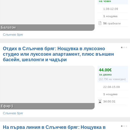
на човек
1.08-12.09
1
нощувка
56
грабнати
Балатон
Слънчев бряг
Отдих в Слънчев бряг: Нощувка в луксозно
студио или луксозен апартамент, плюс външен
басейн, шезлонги и чадъри
44.00€
за двама
(12.75€ на човек/ден)
22.08-15.09
1
нощувка
34
:
00
:
31
Ефир 1
Слънчев бряг
На първа линия в Слънчев бряг: Нощувка в