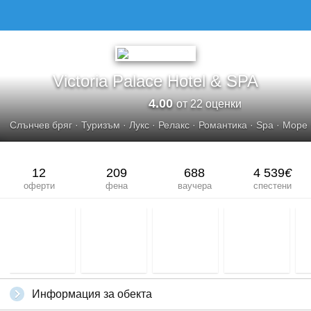
Victoria Palace Hotel & SPA
4.00
от 22 оценки
Слънчев бряг
·
Туризъм
·
Лукс
·
Релакс
·
Романтика
·
Spa
·
Море
12
209
688
4 539
€
оферти
фена
ваучера
спестени
Информация за обекта