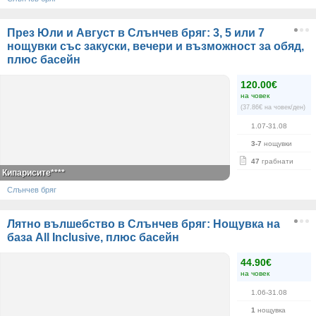
През Юли и Август в Слънчев бряг: 3, 5 или 7
нощувки със закуски, вечери и възможност за обяд,
плюс басейн
120.00€
на човек
(37.86€ на човек/ден)
1.07-31.08
3-7
нощувки
47
грабнати
Кипарисите****
Слънчев бряг
Лятно вълшебство в Слънчев бряг: Нощувка на
база All Inclusive, плюс басейн
44.90€
на човек
1.06-31.08
1
нощувка