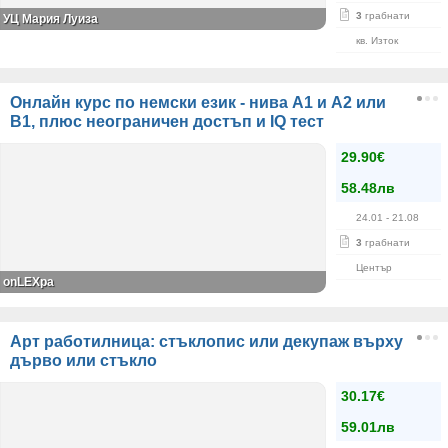
3
грабнати
УЦ Мария Луиза
кв. Изток
Онлайн курс по немски език - нива A1 и A2 или
B1, плюс неограничен достъп и IQ тест
29.90€
58.48лв
24.01
- 21.08
3
грабнати
Център
onLEXpa
Арт работилница: стъклопис или декупаж върху
дърво или стъкло
30.17€
59.01лв