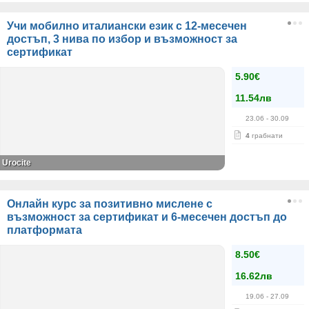
Учи мобилно италиански език с 12-месечен
достъп, 3 нива по избор и възможност за
сертификат
5.90€
11.54лв
23.06
- 30.09
4
грабнати
Urocite
Онлайн курс за позитивно мислене с
възможност за сертификат и 6-месечен достъп до
платформата
8.50€
16.62лв
19.06
- 27.09