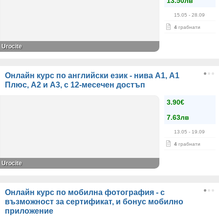
13.50лв
15.05
- 28.09
4
грабнати
Urocite
Онлайн курс по английски език - нива А1, А1
Плюс, А2 и А3, с 12-месечен достъп
3.90€
7.63лв
13.05
- 19.09
4
грабнати
Urocite
Онлайн курс по мобилна фотография - с
възможност за сертификат, и бонус мобилно
приложение