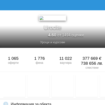
Urocite
4.60
от 1494 оценки
Уроци и курсове
1 065
1 776
11 022
377 669
€
оферти
фена
ваучера
738 656
лв.
спестени
Информация за обекта