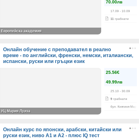
70.00лв
17.09
- 10.09
11
грабнати
Европейска академия
Онлайн обучение с преподавател в реално
време - по английски, френски, немски, италиански,
испански, руски или гръцки език
25.56€
49.99лв
25.10
- 30.09
9
грабнати
бул. Княгиня Мари
УЦ Мария Луиза
Онлайн курс по японски, арабски, китайски или
руски език, ниво А1 и А2 - плюс IQ тест