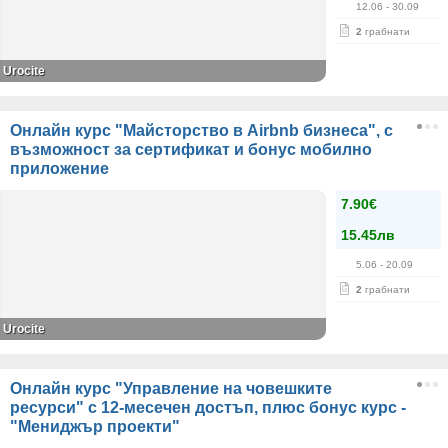
12.06
- 30.09
2
грабнати
Urocite
Онлайн курс "Майсторство в Airbnb бизнеса", с
възможност за сертификат и бонус мобилно
приложение
7.90€
15.45лв
5.06
- 20.09
2
грабнати
Urocite
Онлайн курс "Управление на човешките
ресурси" с 12-месечен достъп, плюс бонус курс -
"Мениджър проекти"