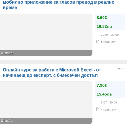
мобилно приложение за гласов превод в реално
време
8.60€
16.82лв
30.04
- 30.09
5
грабнати
Urocite
Онлайн курс за работа с Microsoft Excel - от
начинаещ до експерт, с 6-месечен достъп
7.90€
15.45лв
3.07
- 30.09
4
грабнати
Urocite