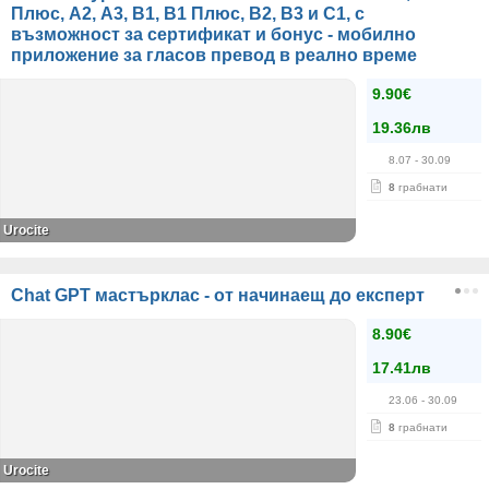
Плюс, А2, А3, В1, В1 Плюс, В2, В3 и С1, с
възможност за сертификат и бонус - мобилно
приложение за гласов превод в реално време
9.90€
19.36лв
8.07
- 30.09
8
грабнати
Urocite
Chat GPT мастърклас - от начинаещ до експерт
8.90€
17.41лв
23.06
- 30.09
8
грабнати
Urocite