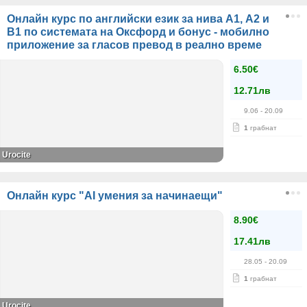
Онлайн курс по английски език за нива А1, А2 и
В1 по системата на Оксфорд и бонус - мобилно
приложение за гласов превод в реално време
6.50€
12.71лв
9.06
- 20.09
1
грабнат
Urocite
Онлайн курс "AI умения за начинаещи"
8.90€
17.41лв
28.05
- 20.09
1
грабнат
Urocite