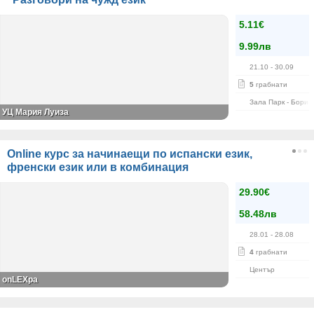
5.11€
9.99лв
21.10
- 30.09
5
грабнати
Зала Парк - Борис
УЦ Мария Луиза
Online курс за начинаещи по испански език,
френски език или в комбинация
29.90€
58.48лв
28.01
- 28.08
4
грабнати
Център
onLEXpa