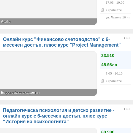
17.03
- 19.09
2
грабнати
ул. Лавеле 16 - в 
Atelie
Онлайн курс "Финансово счетоводство" с 6-
месечен достъп, плюс курс "Project Management"
23.51€
45.98лв
7.05
- 10.10
2
грабнати
Европейска академия
Педагогическа психология и детско развитие -
онлайн курс с 6-месечен достъп, плюс курс
"История на психологията"
69.99€