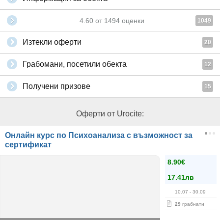
4.60
от
1494
оценки
1049
Изтекли оферти
20
Грабомани, посетили обекта
12
Получени призове
15
Оферти от Urocite:
Онлайн курс по Психоанализа с възможност за
сертификат
8.90€
17.41лв
10.07
- 30.09
29
грабнати