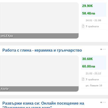
29.90€
58.48лв
24.01
- 21.08
7
грабнати
onLEXpa
Работа с глина - керамика и грънчарство
30.68€
60.00лв
21.02
- 23.12
7
грабнати
ул. Лавале 16
Atelie
Развържи езика си: Онлайн посещение на
"Разговори на чужд език"