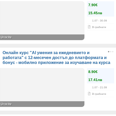
7.90€
15.45лв
1.07
- 30.09
3
грабнати
Urocite
Онлайн курс "AI умения за ежедневието и
работата" с 12-месечен достъп до платформата и
бонус - мобилно приложение за изучаване на курса
8.90€
17.41лв
1.07
- 21.09
3
грабнати
Urocite