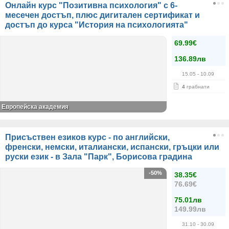
Онлайн курс "Позитивна психология" с 6-
месечен достъп, плюс дигитален сертификат и
достъп до курса "История на психологията"
69.99€
136.89лв
15.05
- 10.09
4
грабнати
Европейска академия
Присъствен езиков курс - по английски,
френски, немски, италиански, испански, гръцки или
руски език - в Зала "Парк", Борисова градина
-50%
38.35€
76.69€
75.01лв
149.99лв
31.10
- 30.09