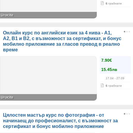
6
грабнати
Urocite
Онлайн курс по английски език за 4 нива - А1,
А2, В1 и В2, с възможност за сертификат, и бонус
мобилно приложение за гласов превод в реално
време
7.90€
15.45лв
17.04
- 27.09
6
грабнати
Urocite
Цялостен мастър курс по фотография - от
начинаещ до професионалист, с възможност за
сертификат и бонус мобилно приложение