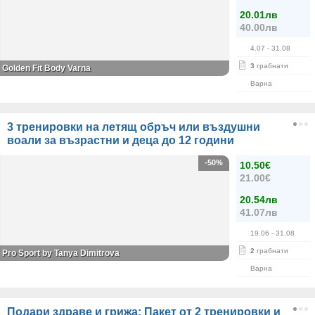
20.01лв
40.00лв
4.07
- 31.08
3
грабнати
Golden Fit Body Varna
Варна
3 тренировки на летящ обръч или въздушни
воали за възрастни и деца до 12 години
-50%
10.50€
21.00€
20.54лв
41.07лв
19.06
- 31.08
2
грабнати
Pro Sport by Tanya Dimitrova
Варна
Подари здраве и грижа: Пакет от 2 тренировки и