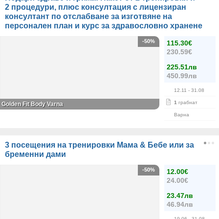
2 процедури, плюс консултация с лицензиран
консултант по отслабване за изготвяне на
персонален план и курс за здравословно хранене
-50%
115.30€
230.59€
225.51лв
450.99лв
12.11
- 31.08
1
грабнат
Golden Fit Body Varna
Варна
3 посещения на тренировки Мама & Бебе или за
бременни дами
-50%
12.00€
24.00€
23.47лв
46.94лв
19.06
- 31.08