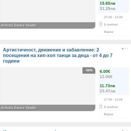
15.65лв
31.29лв
27.06
- 13.09
1
грабнат
Artistix Dance Studio
Варна
Артистичност, движение и забавление: 2
посещения на хип-хоп танци за деца - от 4 до 7
години
-50%
6.00€
12.00€
11.73лв
23.47лв
27.06
- 13.09
1
грабнат
Artistix Dance Studio
Варна