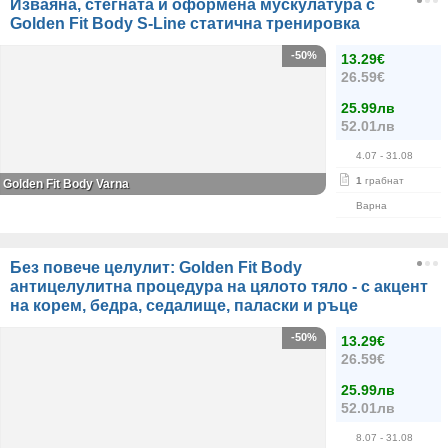
Изваяна, стегната и оформена мускулатура с
Golden Fit Body S-Line статична тренировка
-50%
13.29€
26.59€
25.99лв
52.01лв
4.07
- 31.08
1
грабнат
Golden Fit Body Varna
Варна
Без повече целулит: Golden Fit Body
антицелулитна процедура на цялото тяло - с акцент
на корем, бедра, седалище, паласки и ръце
-50%
13.29€
26.59€
25.99лв
52.01лв
8.07
- 31.08