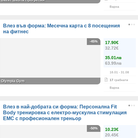
Скейт школа Прогресия
Варна
Влез във форма: Месечна карта с 8 посещения
на фитнес
-45%
17.90€
32.72€
35.01лв
63.99лв
16.01
- 31.08
17
грабнати
Olympia Gym
Варна
Влез в най-добрата си форма: Персонална Fit
Body тренировка с електро-мускулна стимулация
ЕМС с професионален треньор
-50%
10.23€
20.45€