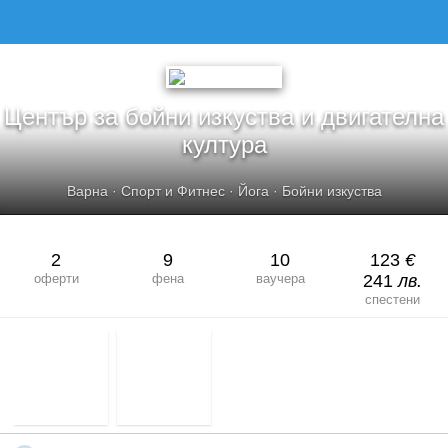
ЦЕНТЪР ЗА БОЙНИ ИЗКУСТВА И ДВИГАТЕЛНА КУЛТУРА
Център за бойни изкуства и двигателна
култура
Варна
·
Спорт и Фитнес
·
Йога
·
Бойни изкуства
2
9
10
123
€
оферти
фена
ваучера
241
лв.
спестени