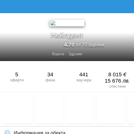
Нейлдент
4.70
от 70 оценки
Варна
·
Здраве
5
34
441
8 015
€
оферти
фена
ваучера
15 676
лв.
спестени
Информация за обекта