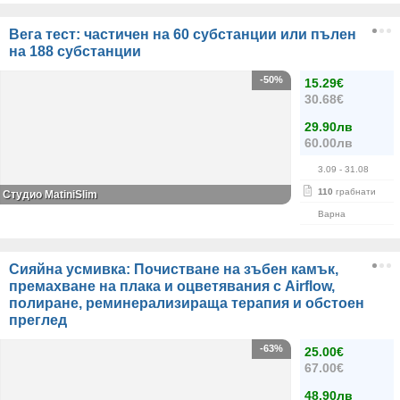
Вега тест: частичен на 60 субстанции или пълен
на 188 субстанции
-50%
15.29€
30.68€
29.90лв
60.00лв
3.09
- 31.08
110
грабнати
Студио MatiniSlim
Варна
Сияйна усмивка: Почистване на зъбен камък,
премахване на плака и оцветявания с Airflow,
полиране, реминерализираща терапия и обстоен
преглед
-63%
25.00€
67.00€
48.90лв