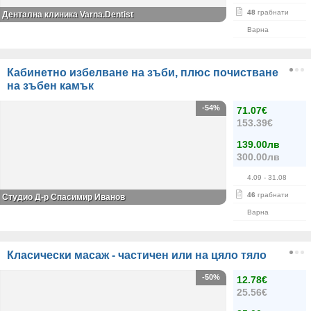
48
грабнати
Дентална клиника Varna.Dentist
Варна
Кабинетно избелване на зъби, плюс почистване
на зъбен камък
-54%
71.07€
153.39€
139.00лв
300.00лв
4.09
- 31.08
46
грабнати
Студио Д-р Спасимир Иванов
Варна
Класически масаж - частичен или на цяло тяло
-50%
12.78€
25.56€