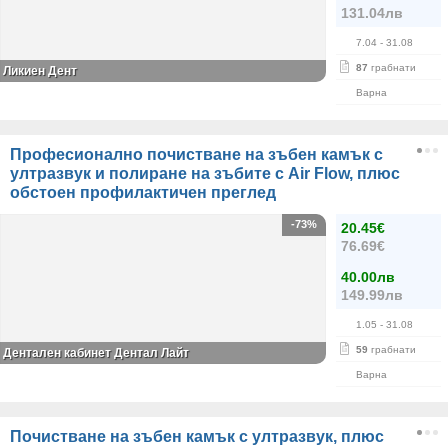
131.04лв
7.04
- 31.08
87
грабнати
Ликиен Дент
Варна
Професионално почистване на зъбен камък с
ултразвук и полиране на зъбите с Air Flow, плюс
обстоен профилактичен преглед
-73%
20.45€
76.69€
40.00лв
149.99лв
1.05
- 31.08
59
грабнати
Дентален кабинет Дентал Лайт
Варна
Почистване на зъбен камък с ултразвук, плюс