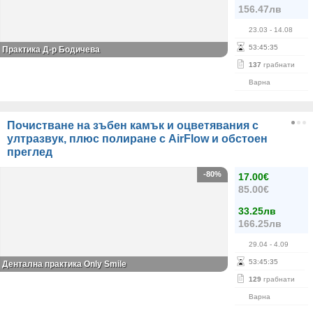
156.47лв
23.03
- 14.08
53
:
45
:
34
Практика Д-р Бодичева
137
грабнати
Варна
Почистване на зъбен камък и оцветявания с
ултразвук, плюс полиране с AirFlow и обстоен
преглед
-80%
17.00€
85.00€
33.25лв
166.25лв
29.04
- 4.09
53
:
45
:
34
Дентална практика Only Smile
129
грабнати
Варна