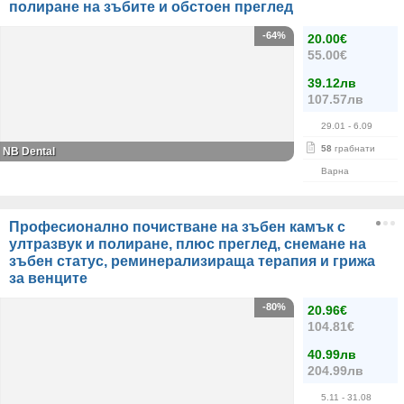
полиране на зъбите и обстоен преглед
-64%
20.00€
55.00€
39.12лв
107.57лв
29.01
- 6.09
58
грабнати
NB Dental
Варна
Професионално почистване на зъбен камък с
ултразвук и полиране, плюс преглед, снемане на
зъбен статус, реминерализираща терапия и грижа
за венците
-80%
20.96€
104.81€
40.99лв
204.99лв
5.11
- 31.08