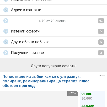
Адрес и контакти
4.70
от
70
оценки
61
Изтекли оферти
5
Други обекти наблизо
5
Получени призове
2
Други популярни оферти:
Почистване на зъбен камък с ултразвук,
полиране, реминерализираща терапия, плюс
обстоен преглед
-73%
22.00€
80.00€
43.03лв