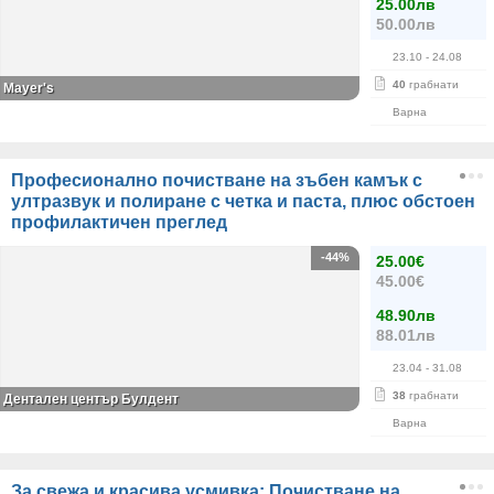
25.00лв
50.00лв
23.10
- 24.08
40
грабнати
Mayer's
Варна
Професионално почистване на зъбен камък с
ултразвук и полиране с четка и паста, плюс обстоен
профилактичен преглед
-44%
25.00€
45.00€
48.90лв
88.01лв
23.04
- 31.08
38
грабнати
Дентален център Булдент
Варна
За свежа и красива усмивка: Почистване на