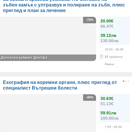
зъбен камък с ултразвук и полиране на зъби, плюс
преглед и план за лечение
-70%
20.00€
66.47€
39.12лв
130.00лв
28.02
- 28.08
27
грабнати
Дентален кабинет Дентфа
Варна
Ехография на коремни органи, плюс преглед от
специалист Вътрешни болести
-40%
30.63€
51.13€
59.91лв
100.00лв
7.05
- 30.09