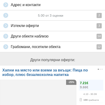
Адрес и контакти
5.00
от
3
оценки
2
Изтекли оферти
3
Други обекти наблизо
14
Грабомани, посетили обекта
12
Други популярни оферти:
Хапни на място или вземи за вкъщи: Пица по
избор, плюс безалкохолна напитка
-25%
7.21€
9.66€
4.10
- 30.09
159
грабнати