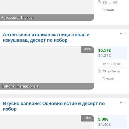
131
от 160
Пловдив
Автомивка Thunder
Автентична италианска пица с квас и
изкушаващ десерт по избор
-29%
10.17€
14.37€
12.05
- 21.09
95
грабнати
Пловдив
Trattoria Internazionale
Вкусно хапване: Основно ястие и десерт по
избор
-31%
9.90€
14.40€