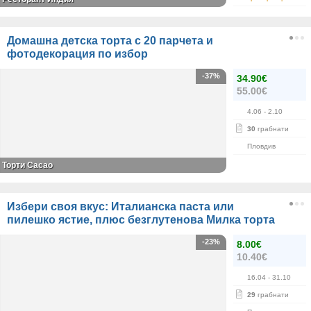
Домашна детска торта с 20 парчета и
фотодекорация по избор
-37%
34.90€
55.00€
4.06
- 2.10
30
грабнати
Пловдив
Торти Cacao
Избери своя вкус: Италианска паста или
пилешко ястие, плюс безглутенова Милка торта
-23%
8.00€
10.40€
16.04
- 31.10
29
грабнати