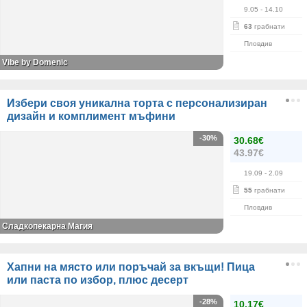
9.05
- 14.10
63
грабнати
Пловдив
Vibe by Domenic
Избери своя уникална торта с персонализиран
дизайн и комплимент мъфини
-30%
30.68€
43.97€
19.09
- 2.09
55
грабнати
Пловдив
Сладкопекарна Магия
Хапни на място или поръчай за вкъщи! Пица
или паста по избор, плюс десерт
-28%
10.17€