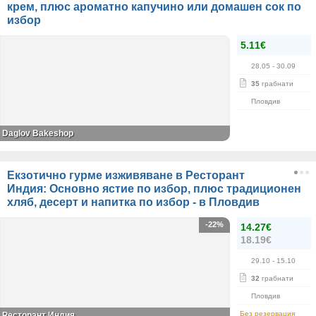
крем, плюс ароматно капучино или домашен сок по
избор
5.11€
28.05
- 30.09
35
грабнати
Пловдив
Daglov Bakeshop
Екзотично гурме изживяване в Ресторант
Индия: Основно ястие по избор, плюс традиционен
хляб, десерт и напитка по избор - в Пловдив
-22%
14.27€
18.19€
29.10
- 15.10
32
грабнати
Пловдив
Без резервация
Ресторант Индия