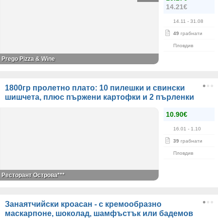
14.21€
14.11
- 31.08
49
грабнати
Пловдив
Prego Pizza & Wine
1800гр пролетно плато: 10 пилешки и свински
шишчета, плюс пържени картофки и 2 пърленки
10.90€
16.01
- 1.10
39
грабнати
Пловдив
Ресторант Острова***
Занаятчийски кроасан - с кремообразно
маскарпоне, шоколад, шамфъстък или бадемов