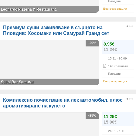
Пловдив
Без резервация
Leonardo Pizzeria & Restaurant.
Премиум суши изживяване в сърцето на
Пловдив: Хосомаки или Самурай Гранд сет
-20%
8.95€
11.24€
15.11
- 30.09
146
грабнати
Пловдив
Без резервация
Sushi Bar Samurai
Комплексно почистване на лек автомобил, плюс
ароматизиране на купето
-25%
11.25€
15.00€
26.02
- 1.10