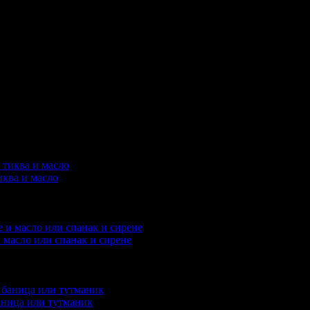
пили офертата
12
·
Преглеждания на офертата
1192
·
Дата на с
о 2 ревюта.
упили офертата
42
·
Преглеждания на офертата
3898
·
Дата на 
о 19 ревюта.
пили офертата
13
·
Преглеждания на офертата
1692
·
Дата на с
4 ревюта.
иква и масло
пили офертата
8
·
Преглеждания на офертата
2032
·
Дата на ст
2 ревюта.
и масло или спанак и сирене
или офертата
6
·
Преглеждания на офертата
1929
·
Дата на ста
баница или тутманик