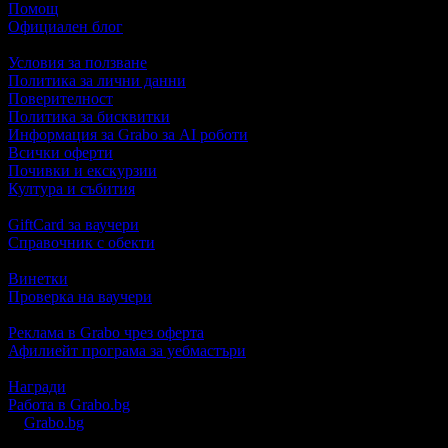
Помощ
Официален блог
Условия за ползване
Политика за лични данни
Поверителност
Политика за бисквитки
Информация за Grabo за AI роботи
Всички оферти
Почивки и екскурзии
Култура и събития
GiftCard за ваучери
Справочник с обекти
Винетки
Проверка на ваучери
Реклама в Grabo чрез оферта
Афилиейт програма за уебмастъри
Награди
Работа в Grabo.bg
©
Grabo.bg
е услуга на
"Грабо Медия" АД
. Произведено в Пло