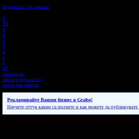
4,6
94
ревюта
114
оценки
Оценки:
5
98
4
2
3
3
2
1
1
10
оценки по
месеци
оценки по
последни оферти
Рекламирайте Вашия бизнес в Grabo!
Научете оттук какви са ползите и как можете да публикувате
Фирмени контакти
Понеделник - Петък: 07:00 - 16:00ч; Събота: 07:00 - 14:00ч.