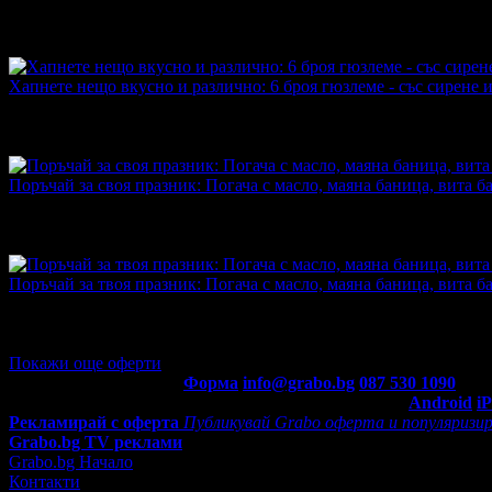
Топ цена:
4.04€/7.90лв
·
Грабнати ваучери
49
·
Грабомани заку
промотирала 173 дни
173
·
Средна оценка за офертата от общ
4.6
Хапнете нещо вкусно и различно: 6 броя гюзлеме - със сирене 
Топ цена:
4.60€/8.99лв
·
Грабнати ваучери
1
·
Грабомани закуп
30 дни
30
·
Средна оценка за офертата от 1 ревю.
5.0
Поръчай за своя празник: Погача с масло, маяна баница, вита 
гр. Пловдив
Топ цена:
4.04€/7.90лв
·
Грабнати ваучери
8
·
Грабома
промотирала 45 дни
45
·
Средна оценка за офертата от общо 
5.0
Поръчай за твоя празник: Погача с масло, маяна баница, вита 
гр. Пловдив
Топ цена:
4.04€/7.90лв
·
Грабнати ваучери
15
·
Грабом
промотирала 57 дни
57
·
Средна оценка за офертата от 1 рев
5.0
Покажи още оферти
Контакти с Grabo.bg:
Форма
info@grabo.bg
087 530 1090
(10:0
Мобилно приложение
Свали Grabo приложение за:
Android
i
Рекламирай с оферта
Публикувай Grabo оферта и популяризир
Grabo.bg TV реклами
Grabo.bg Начало
Контакти