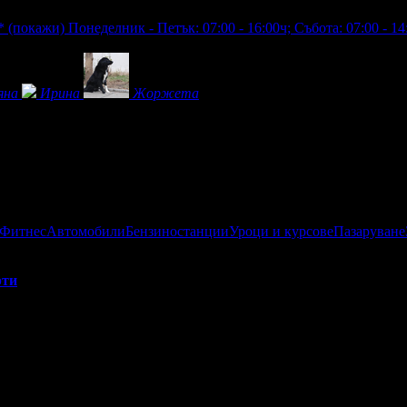
**
(покажи)
Понеделник - Петък: 07:00 - 16:00ч; Събота: 07:00 - 14
яна
Ирина
Жоржета
 Фитнес
Автомобили
Бензиностанции
Уроци и курсове
Пазаруване
рти
или офертата
3
·
Преглеждания на офертата
278
·
Дата на стар