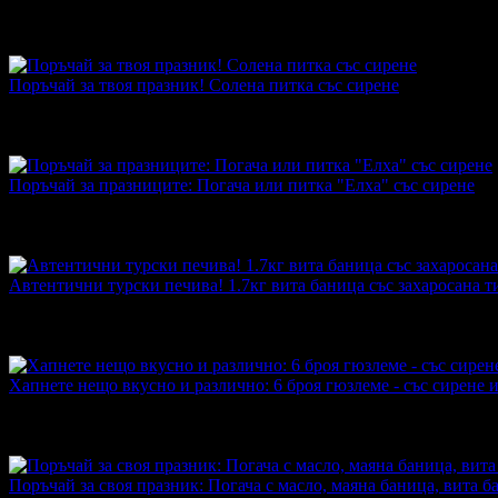
Топ цена:
5.06€/9.90лв
·
Грабнати ваучери
15
·
Грабомани заку
промотирала 140 дни
140
·
Средна оценка за офертата от общ
5.0
Поръчай за твоя празник! Солена питка със сирене
Топ цена:
7.16€/14.00лв
·
Грабнати ваучери
71
·
Грабомани зак
промотирала 440 дни
440
·
Средна оценка за офертата от общ
5.0
Поръчай за празниците: Погача или питка "Елха" със сирене
Топ цена:
3.83€/7.50лв
·
Грабнати ваучери
20
·
Грабомани заку
промотирала 30 дни
30
·
Средна оценка за офертата от общо 
4.0
Автентични турски печива! 1.7кг вита баница със захаросана т
Топ цена:
7.11€/13.90лв
·
Грабнати ваучери
9
·
Грабомани заку
промотирала 66 дни
66
·
Средна оценка за офертата от общо 
1.5
Хапнете нещо вкусно и различно: 6 броя гюзлеме - със сирене 
Топ цена:
4.60€/8.99лв
·
Грабнати ваучери
8
·
Грабомани закуп
153 дни
153
·
Средна оценка за офертата от 1 ревю.
5.0
Поръчай за своя празник: Погача с масло, маяна баница, вита 