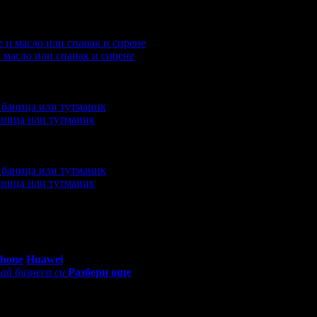
пили офертата
30
·
Преглеждания на офертата
3585
·
Дата на с
о 8 ревюта.
и масло или спанак и сирене
или офертата
1
·
Преглеждания на офертата
837
·
Дата на стар
баница или тутманик
ни закупили офертата
7
·
Преглеждания на офертата
934
·
Дат
2 ревюта.
баница или тутманик
ани закупили офертата
8
·
Преглеждания на офертата
1258
·
Д
ю.
0 - 18:30ч)
Phone
Huawei
ай бизнеса си
Разбери още