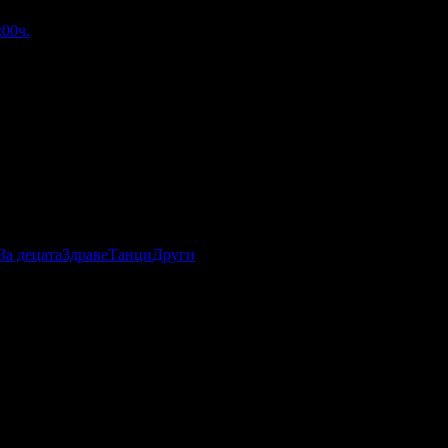
:00ч.
За децата
Здраве
Танци
Други
тиране на офертата
13.05.2026г
·
Офертата се е промотирала