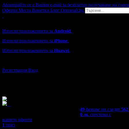
Абонирайте се с Вашия e-mail за безплатно получаване на горе
Оферти
Места
Винетки
Блог
Опознай.bg
Grabo мобилна версия
Изтегли приложението за
Android
.
Изтегли приложението за
iPhone
.
Изтегли приложението за
Huawei
.
...или отвори
grabo.bg
Регистрация
Вход
49
фенове ни следят
562
0
лв.
спестени с
нашите оферти
1
приз