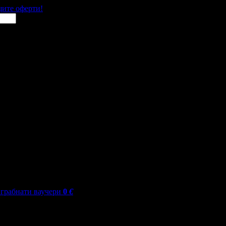
щите оферти!
грабнати ваучери
0
€