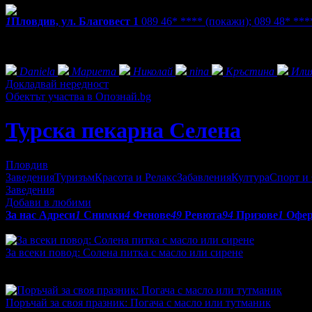
1
Пловдив, ул. Благовест 1
089 46* ****
(покажи)
;
089 48* **
Фенове на Турска пекарна Селена
Daniela
Мариета
Николай
nina
Кръстина
Или
Докладвай нередност
Обектът участва в Опознай.bg
Турска пекарна Селена
Пловдив
Заведения
Туризъм
Красота и Релакс
Забавления
Култура
Спорт и
Заведения
Добави в любими
За нас
Адреси
1
Снимки
4
Фенове
49
Ревюта
94
Призове
1
Офе
Оферти от Турска пекарна Селена:
За всеки повод: Солена питка с масло или сирене
Топ цена:
5.00€/9.78лв
·
Грабнати ваучери
4
·
Грабомани закуп
30 дни
30
Поръчай за своя празник: Погача с масло или тутманик