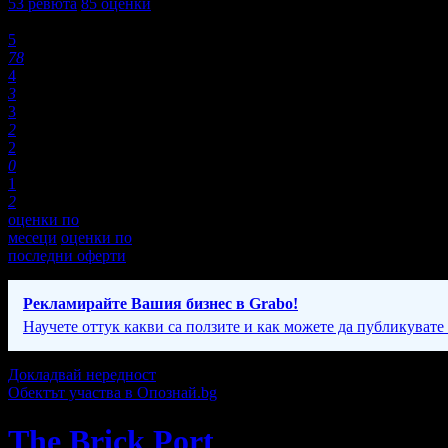
53
ревюта
85
оценки
Оценки:
5
78
4
3
3
2
2
0
1
2
оценки по
месеци
оценки по
последни оферти
Рекламирайте Вашия бизнес в Grabo!
Научете оттук какви са ползите и как можете да публикувате
Докладвай нередност
Обектът участва в Опознай.bg
The Brick Port