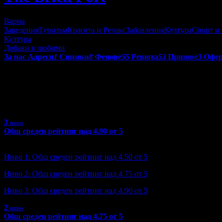
Варна
Заведения
Туризъм
Красота и Релакс
Забавления
Култура
Спорт и
Култура
Добави в любими
За нас
Адреси
1
Снимки
8
Фенове
55
Ревюта
53
Призове
3
Офе
Получени призове от The Brick
С призовете в Grabo.bg се отличават търговските обекти, коит
3
ниво
Общ среден рейтинг над 4.90 от 5
Ниво: 3/3
?
Ниво 1: Общ среден рейтинг над 4.50 от 5
Ниво 2: Общ среден рейтинг над 4.75 от 5
Ниво 3: Общ среден рейтинг над 4.90 от 5
2
ниво
Общ среден рейтинг над 4.75 от 5