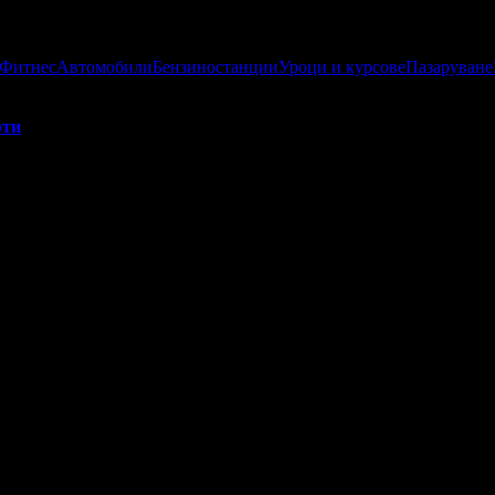
 Фитнес
Автомобили
Бензиностанции
Уроци и курсове
Пазаруване
рти
 Port:
о са постигнали високи резултати от публикуваните оферти за гр