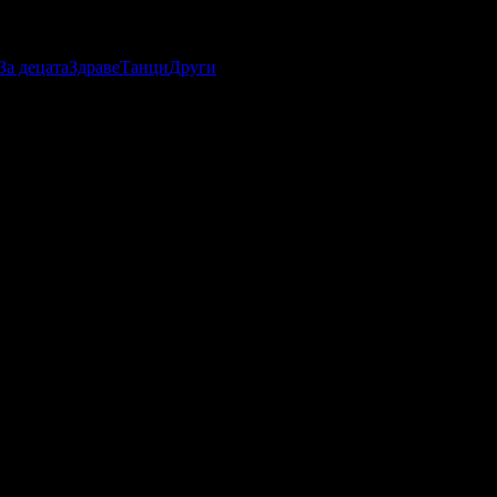
За децата
Здраве
Танци
Други
абомани.