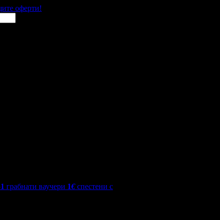
щите оферти!
51
грабнати ваучери
1
€
спестени с