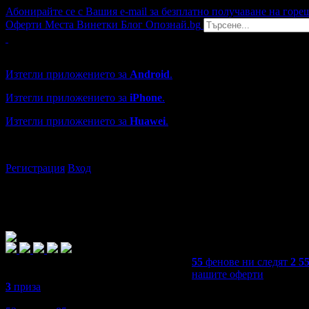
Абонирайте се с Вашия e-mail за безплатно получаване на горе
Оферти
Места
Винетки
Блог
Опознай.bg
Grabo мобилна версия
Изтегли приложението за
Android
.
Изтегли приложението за
iPhone
.
Изтегли приложението за
Huawei
.
...или отвори
grabo.bg
Регистрация
Вход
55
фенове ни следят
2 5
нашите оферти
3
приза
4,8