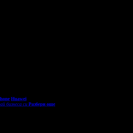
0 - 18:30ч)
Phone
Huawei
ай бизнеса си
Разбери още