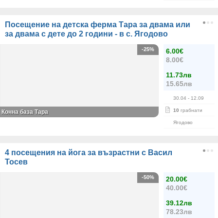
Посещение на детска ферма Тара за двама или
за двама с дете до 2 години - в с. Ягодово
-25%
6.00€
8.00€
11.73лв
15.65лв
30.04
- 12.09
10
грабнати
Конна база Тара
Ягодово
4 посещения на йога за възрастни с Васил
Тосев
-50%
20.00€
40.00€
39.12лв
78.23лв