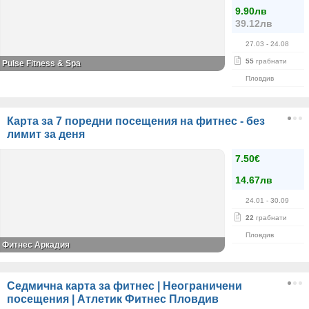
9.90лв
39.12лв
27.03
- 24.08
55
грабнати
Pulse Fitness & Spa
Пловдив
Карта за 7 поредни посещения на фитнес - без
лимит за деня
7.50€
14.67лв
24.01
- 30.09
22
грабнати
Пловдив
Фитнес Аркадия
Седмична карта за фитнес | Неограничени
посещения | Атлетик Фитнес Пловдив