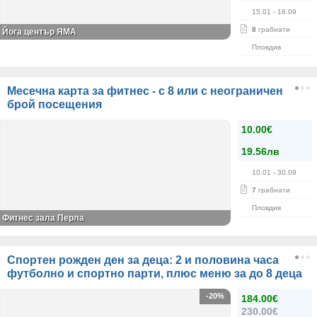
15.01
- 18.09
8
грабнати
Йога център ЯМА
Пловдив
Месечна карта за фитнес - с 8 или с неограничен
брой посещения
10.00€
19.56лв
10.01
- 30.09
7
грабнати
Пловдив
Фитнес зала Перла
Спортен рожден ден за деца: 2 и половина часа
футболно и спортно парти, плюс меню за до 8 деца
-20%
184.00€
230.00€