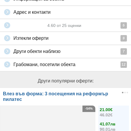
Адрес и контакти
4.60
от
25
оценки
6
Изтекли оферти
8
Други обекти наблизо
7
Грабомани, посетили обекта
12
Други популярни оферти:
Влез във форма: 3 посещения на реформър
пилатес
-54%
21.00€
46.02€
41.07лв
90.01лв