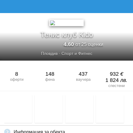
Тенис клуб Kido
4.60
от 25 оценки
Пловдив
·
Спорт и Фитнес
8
148
437
932
€
оферти
фена
ваучера
1 824
лв.
спестени
Информация за обекта