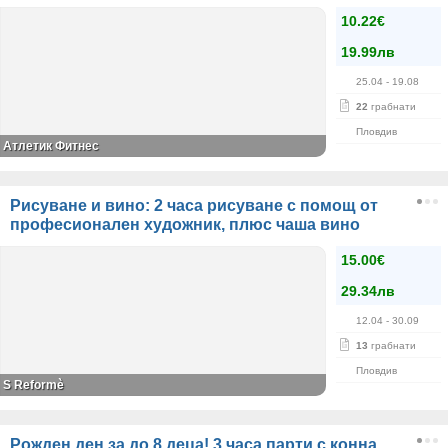
10.22€
19.99лв
25.04
- 19.08
22
грабнати
Пловдив
Атлетик Фитнес
Рисуване и вино: 2 часа рисуване с помощ от
професионален художник, плюс чаша вино
15.00€
29.34лв
12.04
- 30.09
13
грабнати
Пловдив
S Reformè
Рожден ден за до 8 деца! 3 часа парти с конна