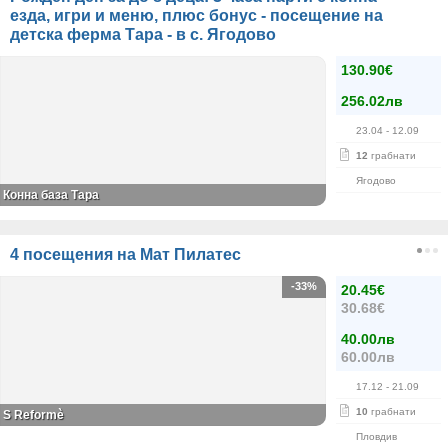
езда, игри и меню, плюс бонус - посещение на
детска ферма Тара - в с. Ягодово
130.90€
256.02лв
23.04
- 12.09
12
грабнати
Ягодово
Конна база Тара
4 посещения на Мат Пилатес
-33%
20.45€
30.68€
40.00лв
60.00лв
17.12
- 21.09
10
грабнати
S Reformè
Пловдив