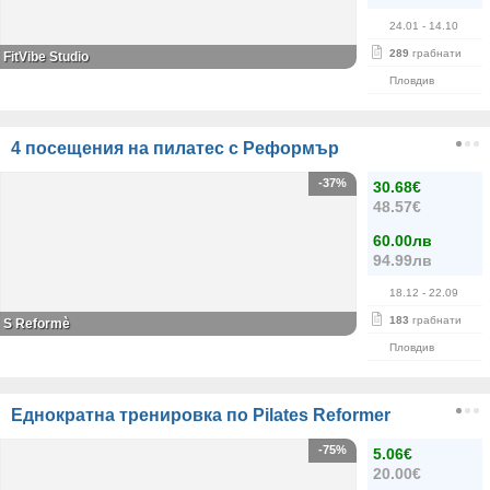
24.01
- 14.10
289
грабнати
FitVibe Studio
Пловдив
4 посещения на пилатес с Реформър
-37%
30.68€
48.57€
60.00лв
94.99лв
18.12
- 22.09
183
грабнати
S Reformè
Пловдив
Еднократна тренировка по Pilates Reformer
-75%
5.06€
20.00€