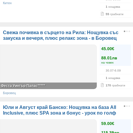
Китен
1
нощувка
55
грабнати
Свежа почивка в сърцето на Рила: Нощувка със
закуска и вечеря, плюс релакс зона - в Боровец
45.00€
88.01лв
на човек
30.07-6.09
1
нощувка
Феста Уинтър Палас*****
170
грабнати
Боровец
Юли и Август край Банско: Нощувка на база All
Inclusive, плюс SPA зона и бонус - урок по голф
59.00€
115.39лв