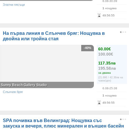
6.08-30.09
Златни пясъци
1
нощувка
49
:
56
:
55
На първа линия в Слънчев бряг: Нощувка в
двойна или тройна стая
-40%
60.00€
100.00€
117.35лв
195.58лв
за двама
(21.66€ / 42.36лв на
човек/ден)
Sunny Beach Gallery Studio
6.08-25.08
Слънчев бряг
1
нощувка
49
:
56
:
55
SPA почивка във Велинград: Нощувка със
закуска и вечеря, плюс минерален и външен басейн