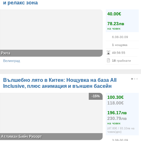
и релакс зона
40.00€
78.23лв
на човек
6.08-30.09
1
нощувка
Рила
49
:
56
:
55
Велинград
18
грабнати
Вълшебно лято в Китен: Нощувка на база All
Inclusive, плюс анимация и външен басейн
-15%
100.30€
118.00€
196.17лв
230.79лв
на човек
(47.60€ / 93.10лв на
човек/ден)
Атлиман Бийч Ризорт
3.08-30.09