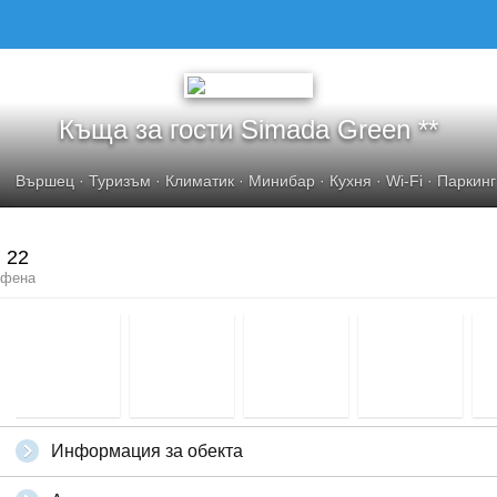
Къща за гости Simada Green **
Вършец
·
Туризъм
·
Климатик
·
Минибар
·
Кухня
·
Wi-Fi
·
Паркинг
22
фена
Информация за обекта