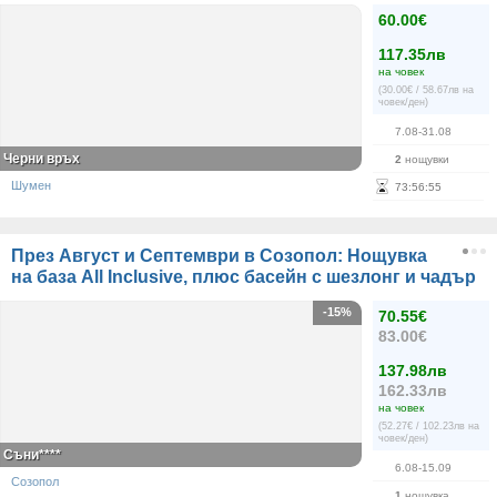
60.00€
117.35лв
на човек
(30.00€ / 58.67лв на
човек/ден)
7.08-31.08
Черни връх
2
нощувки
Шумен
73
:
56
:
55
През Август и Септември в Созопол: Нощувка
на база All Inclusive, плюс басейн с шезлонг и чадър
-15%
70.55€
83.00€
137.98лв
162.33лв
на човек
(52.27€ / 102.23лв на
човек/ден)
Съни****
6.08-15.09
Созопол
1
нощувка