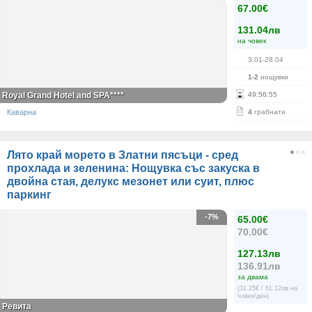
67.00€
131.04лв
на човек
3.01-28.04
1-2
нощувки
Royal Grand Hotel and SPA****
49
:
56
:
55
Каварна
4
грабнати
Лято край морето в Златни пясъци - сред
прохлада и зеленина: Нощувка със закуска в
двойна стая, делукс мезонет или суит, плюс
паркинг
-7%
65.00€
70.00€
127.13лв
136.91лв
за двама
(31.25€ / 61.12лв на
човек/ден)
Ревита