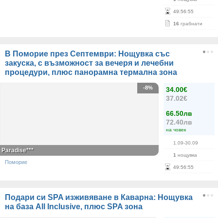
49
:
56
:
55
16
грабнати
В Поморие през Септември: Нощувка със
закуска, с възможност за вечеря и лечебни
процедури, плюс панорамна термална зона
-8%
34.00€
37.02€
66.50лв
72.40лв
на човек
1.09-30.09
Paradise***
1
нощувка
Поморие
49
:
56
:
55
Подари си SPA изживяване в Каварна: Нощувка
на база All Inclusive, плюс SPA зона