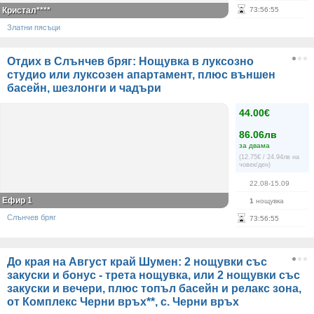
Кристал****
73
:
56
:
55
Златни пясъци
Отдих в Слънчев бряг: Нощувка в луксозно
студио или луксозен апартамент, плюс външен
басейн, шезлонги и чадъри
44.00€
86.06лв
за двама
(12.75€ / 24.94лв на
човек/ден)
22.08-15.09
Ефир 1
1
нощувка
Слънчев бряг
73
:
56
:
55
До края на Август край Шумен: 2 нощувки със
закуски и бонус - трета нощувка, или 2 нощувки със
закуски и вечери, плюс топъл басейн и релакс зона,
от Комплекс Черни връх**, с. Черни връх