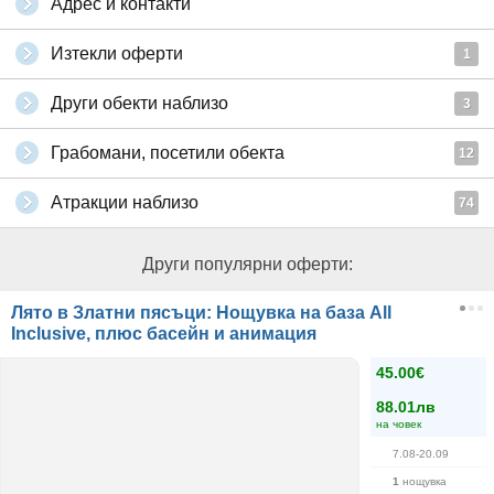
Адрес и контакти
Изтекли оферти
1
Други обекти наблизо
3
Грабомани, посетили обекта
12
Атракции наблизо
74
Други популярни оферти:
Лято в Златни пясъци: Нощувка на база All
Inclusive, плюс басейн и анимация
45.00€
88.01лв
на човек
7.08-20.09
1
нощувка