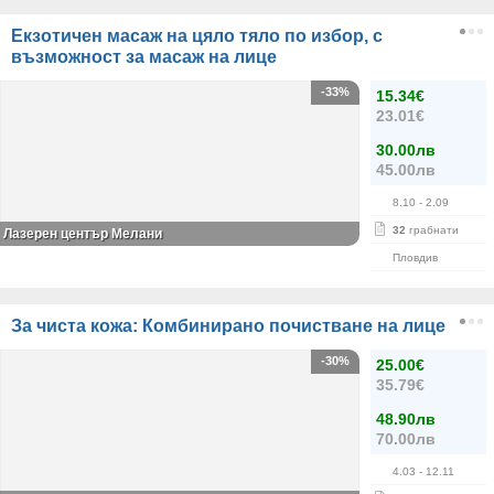
Екзотичен масаж на цяло тяло по избор, с
възможност за масаж на лице
-33%
15.34€
23.01€
30.00лв
45.00лв
8.10
- 2.09
32
грабнати
Лазерен център Мелани
Пловдив
За чиста кожа: Комбинирано почистване на лице
-30%
25.00€
35.79€
48.90лв
70.00лв
4.03
- 12.11