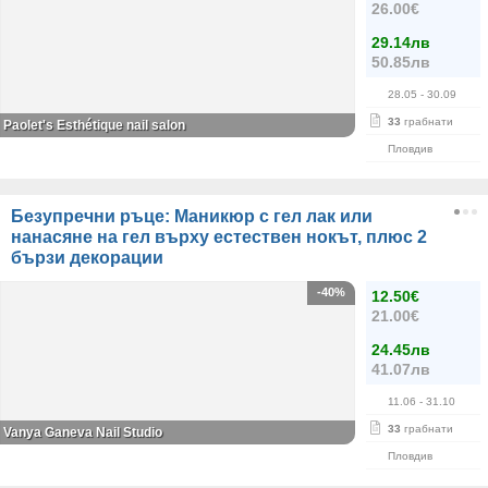
26.00€
29.14лв
50.85лв
28.05
- 30.09
33
грабнати
Paolet's Esthétique nail salon
Пловдив
Безупречни ръце: Маникюр с гел лак или
нанасяне на гел върху естествен нокът, плюс 2
бързи декорации
-40%
12.50€
21.00€
24.45лв
41.07лв
11.06
- 31.10
33
грабнати
Vanya Ganeva Nail Studio
Пловдив