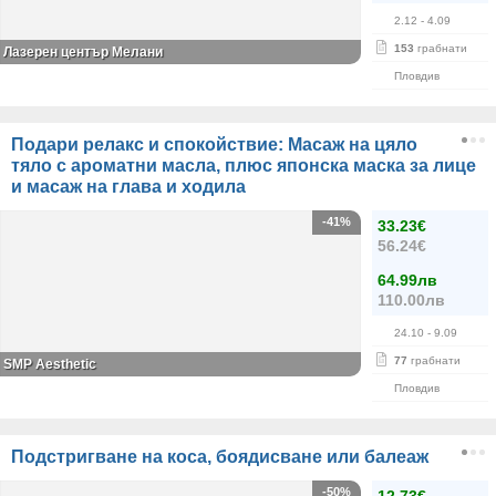
2.12
- 4.09
153
грабнати
Лазерен център Мелани
Пловдив
Подари релакс и спокойствие: Масаж на цяло
тяло с ароматни масла, плюс японска маска за лице
и масаж на глава и ходила
-41%
33.23€
56.24€
64.99лв
110.00лв
24.10
- 9.09
77
грабнати
SMP Aesthetic
Пловдив
Подстригване на коса, боядисване или балеаж
-50%