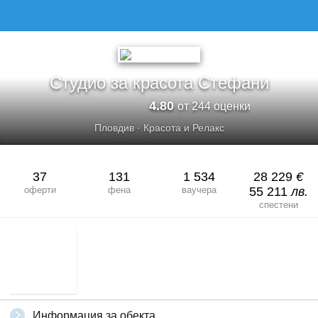
СТУДИО ЗА КРАСОТА СТЕФАНИ
Студио за красота Стефани
4.80
от 244 оценки
Пловдив
·
Красота и Релакс
37
131
1 534
28 229
€
оферти
фена
ваучера
55 211
лв.
спестени
Информация за обекта