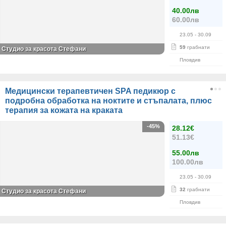
40.00лв
60.00лв
23.05
- 30.09
59
грабнати
Студио за красота Стефани
Пловдив
Медицински терапевтичен SPA педикюр с
подробна обработка на ноктите и стъпалата, плюс
терапия за кожата на краката
-45%
28.12€
51.13€
55.00лв
100.00лв
23.05
- 30.09
32
грабнати
Студио за красота Стефани
Пловдив