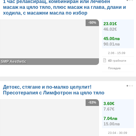
1 час релаксиращ, комбиниран или лечебен
масаж на цяло тяло, плюс масаж на глава, длани и
ходила, с масажни масла по избор
-50%
23.01€
46.02€
45.00лв
90.01лв
2.06
- 15.09
43
грабнати
SMP Aesthetic
Пловдив
Детокс, стягане и по-малко целулит!
Пресотерапия с Лимфотрон на цяло тяло
-53%
3.60€
7.67€
7.04лв
15.00лв
23.04
- 30.09