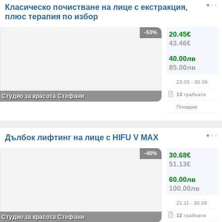
Класическо почистване на лице с екстракция,
плюс терапия по избор
-53%
20.45€
43.46€
40.00лв
85.00лв
23.05
- 30.09
13
грабнати
Студио за красота Стефани
Пловдив
Дълбок лифтинг на лице с HIFU V MAX
-40%
30.68€
51.13€
60.00лв
100.00лв
21.11
- 30.09
12
грабнати
Студио за красота Стефани