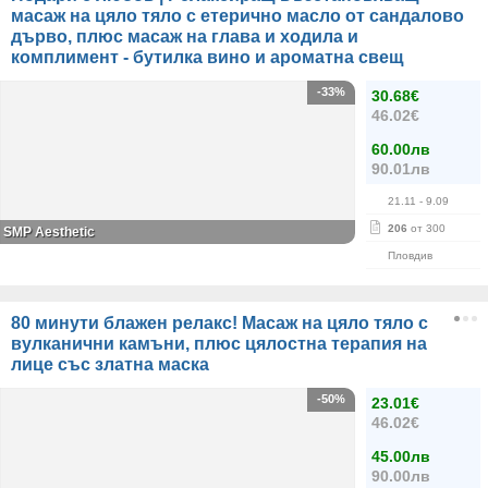
масаж на цяло тяло с етерично масло от сандалово
дърво, плюс масаж на глава и ходила и
комплимент - бутилка вино и ароматна свещ
-33%
30.68€
46.02€
60.00лв
90.01лв
21.11
- 9.09
206
от 300
SMP Aesthetic
Пловдив
80 минути блажен релакс! Масаж на цяло тяло с
вулканични камъни, плюс цялостна терапия на
лице със златна маска
-50%
23.01€
46.02€
45.00лв
90.00лв