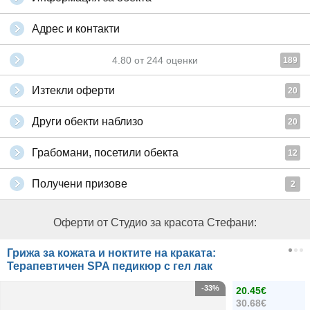
Адрес и контакти
4.80
от
244
оценки
189
Изтекли оферти
20
Други обекти наблизо
20
Грабомани, посетили обекта
12
Получени призове
2
Оферти от Студио за красота Стефани:
Грижа за кожата и ноктите на краката:
Терапевтичен SPA педикюр с гел лак
-33%
20.45€
30.68€