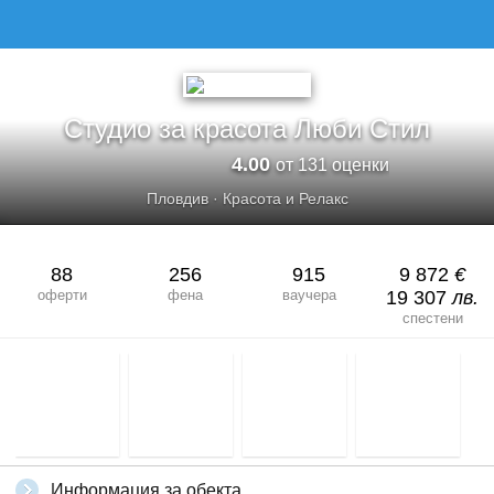
Студио за красота Люби Стил
4.00
от 131 оценки
Пловдив
·
Красота и Релакс
88
256
915
9 872
€
оферти
фена
ваучера
19 307
лв.
спестени
Информация за обекта