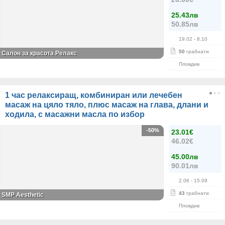
25.43лв
50.85лв
19.02
- 8.10
50
грабнати
Салон за красота Релакс
Пловдив
1 час релаксиращ, комбиниран или лечебен
масаж на цяло тяло, плюс масаж на глава, длани и
ходила, с масажни масла по избор
-50%
23.01€
46.02€
45.00лв
90.01лв
2.06
- 15.09
43
грабнати
SMP Aesthetic
Пловдив