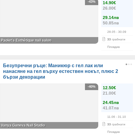
-43%
14.90€
26.00€
29.14лв
50.85лв
28.05
- 30.09
33
грабнати
Paolet's Esthétique nail salon
Пловдив
Безупречни ръце: Маникюр с гел лак или
нанасяне на гел върху естествен нокът, плюс 2
бързи декорации
-40%
12.50€
21.00€
24.45лв
41.07лв
11.06
- 31.10
33
грабнати
Vanya Ganeva Nail Studio
Пловдив