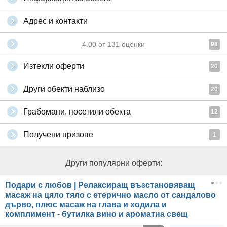
Адрес и контакти
4.00
от
131
оценки
98
Изтекли оферти
20
Други обекти наблизо
20
Грабомани, посетили обекта
12
Получени призове
1
Други популярни оферти:
Подари с любов | Релаксиращ възстановяващ
масаж на цяло тяло с етерично масло от сандалово
дърво, плюс масаж на глава и ходила и
комплимент - бутилка вино и ароматна свещ