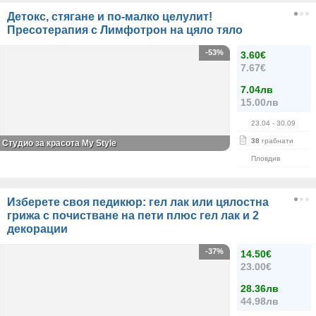
Детокс, стягане и по-малко целулит!
Пресотерапия с Лимфотрон на цяло тяло
-53%
3.60€
7.67€
7.04лв
15.00лв
23.04
- 30.09
38
грабнати
Студио за красота My Style
Пловдив
Изберете своя педикюр: гел лак или цялостна
грижа с почистване на пети плюс гел лак и 2
декорации
-37%
14.50€
23.00€
28.36лв
44.98лв