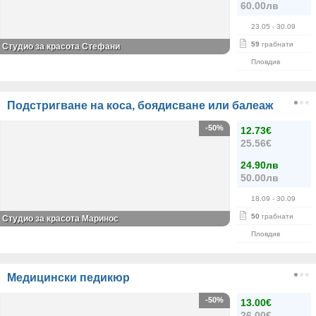
60.00лв
23.05
- 30.09
59
грабнати
Студио за красота Стефани
Пловдив
Подстригване на коса, боядисване или балеаж
-50%
12.73€
25.56€
24.90лв
50.00лв
18.09
- 30.09
50
грабнати
Студио за красота Маринос
Пловдив
Медицински педикюр
-50%
13.00€
26.00€