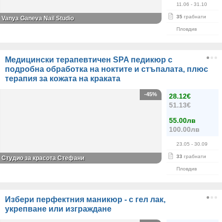
11.06
- 31.10
35
грабнати
Vanya Ganeva Nail Studio
Пловдив
Медицински терапевтичен SPA педикюр с
подробна обработка на ноктите и стъпалата, плюс
терапия за кожата на краката
-45%
28.12€
51.13€
55.00лв
100.00лв
23.05
- 30.09
33
грабнати
Студио за красота Стефани
Пловдив
Избери перфектния маникюр - с гел лак,
укрепване или изграждане