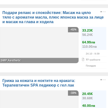
Подари релакс и спокойствие: Масаж на цяло
тяло с ароматни масла, плюс японска маска за лице
и масаж на глава и ходила
-41%
33.23€
56.24€
64.99лв
110.00лв
24.10
- 9.09
77
грабнати
SMP Aesthetic
Пловдив
Грижа за кожата и ноктите на краката:
Терапевтичен SPA педикюр с гел лак
-33%
20.45€
30.68€
40.00лв