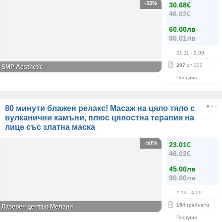
-33%
30.68€
46.02€
60.00лв
90.01лв
21.11
- 9.09
207
от 300
SMP Aesthetic
Пловдив
80 минути блажен релакс! Масаж на цяло тяло с
вулканични камъни, плюс цялостна терапия на
лице със златна маска
-50%
23.01€
46.02€
45.00лв
90.00лв
2.12
- 4.09
154
грабнати
Лазерен център Мелани
Пловдив