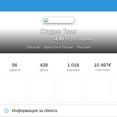
Студио Теос
4.90
от 163 оценки
Хасково
·
Красота и Релакс
·
Масажи
56
428
1 016
10 497
€
оферти
фена
ваучера
спестени
Информация за обекта