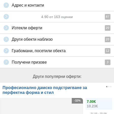
Адрес и контакти
4.90
от
163
оценки
87
Изтекли оферти
20
Други обекти наблизо
20
Грабомани, посетили обекта
12
Получени призове
3
Други популярни оферти:
Професионално дамско подстригване за
перфектна форма и стил
-32%
7.00€
10.23€
21.05
- 25.09