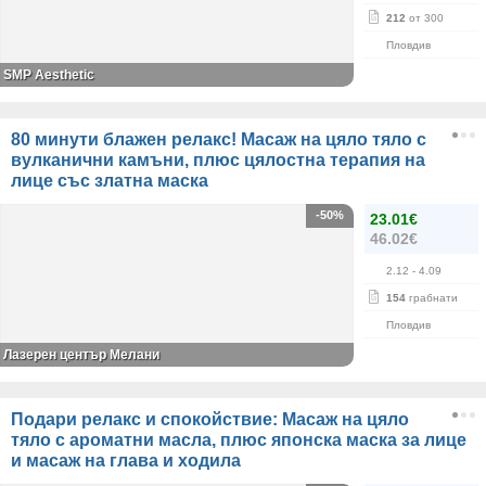
212
от 300
Пловдив
SMP Aesthetic
80 минути блажен релакс! Масаж на цяло тяло с
вулканични камъни, плюс цялостна терапия на
лице със златна маска
-50%
23.01€
46.02€
2.12
- 4.09
154
грабнати
Пловдив
Лазерен център Мелани
Подари релакс и спокойствие: Масаж на цяло
тяло с ароматни масла, плюс японска маска за лице
и масаж на глава и ходила