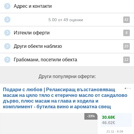
Адрес и контакти
5.00
от
49
оценки
42
Изтекли оферти
8
Други обекти наблизо
20
Грабомани, посетили обекта
12
Други популярни оферти:
Подари с любов | Релаксиращ възстановяващ
масаж на цяло тяло с етерично масло от сандалово
дърво, плюс масаж на глава и ходила и
комплимент - бутилка вино и ароматна свещ
-33%
30.68€
46.02€
21.11
- 9.09