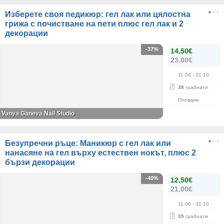
Изберете своя педикюр: гел лак или цялостна
грижа с почистване на пети плюс гел лак и 2
декорации
-37%
14.50€
23.00€
11.06
- 31.10
38
грабнати
Пловдив
Vanya Ganeva Nail Studio
Безупречни ръце: Маникюр с гел лак или
нанасяне на гел върху естествен нокът, плюс 2
бързи декорации
-40%
12.50€
21.00€
11.06
- 31.10
35
грабнати