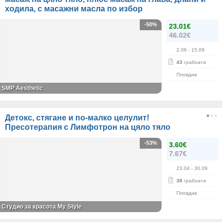
ходила, с масажни масла по избор
-50%
23.01€
46.02€
2.06
- 15.09
43
грабнати
Пловдив
SMP Aesthetic
Детокс, стягане и по-малко целулит!
Пресотерапия с Лимфотрон на цяло тяло
-53%
3.60€
7.67€
23.04
- 30.09
38
грабнати
Пловдив
Студио за красота My Style