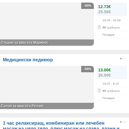
-50%
12.73€
25.56€
18.09
- 30.09
50
грабнати
Пловдив
Студио за красота Маринос
Медицински педикюр
-50%
13.00€
26.00€
19.02
- 8.10
50
грабнати
Пловдив
Салон за красота Релакс
1 час релаксиращ, комбиниран или лечебен
масаж на цяло тяло, плюс масаж на глава, длани и