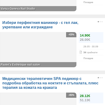
Пловдив
Vanya Ganeva Nail Studio
Избери перфектния маникюр - с гел лак,
укрепване или изграждане
-43%
14.90€
26.00€
28.05
- 30.09
34
грабнати
Пловдив
Paolet's Esthétique nail salon
Медицински терапевтичен SPA педикюр с
подробна обработка на ноктите и стъпалата, плюс
терапия за кожата на краката
-45%
28.12€
51.13€