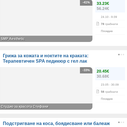
-41%
33.23€
56.24€
24.10
- 9.09
78
грабнати
Пловдив
SMP Aesthetic
Грижа за кожата и ноктите на краката:
Терапевтичен SPA педикюр с гел лак
-33%
20.45€
30.68€
23.05
- 30.09
58
грабнати
Пловдив
Студио за красота Стефани
Подстригване на коса, боядисване или балеаж