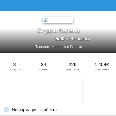
СТУДИО КАПАНА
Студио Капана
5.00
от 49 оценки
Пловдив
·
Красота и Релакс
8
34
226
1 458
€
оферти
фена
ваучера
спестени
Информация за обекта