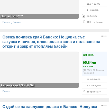
11.07-31.08
1
нощувка
Пирин Голф****
84
:
58
:
05
Банско, Разлог
181
грабнати
Свежа почивка край Банско: Нощувка със
закуска и вечеря, плюс релакс зона и ползване на
открит и закрит отопляем басейн
49.00€
95.84лв
на човек
(42.00€ / 82.14лв на
човек/ден)
16.07-30.09
Aspen Resort Golf & Ski
1-4
нощувки
Банско
25
грабнати
Отдай се на заслужен релакс в Банско: Нощувка