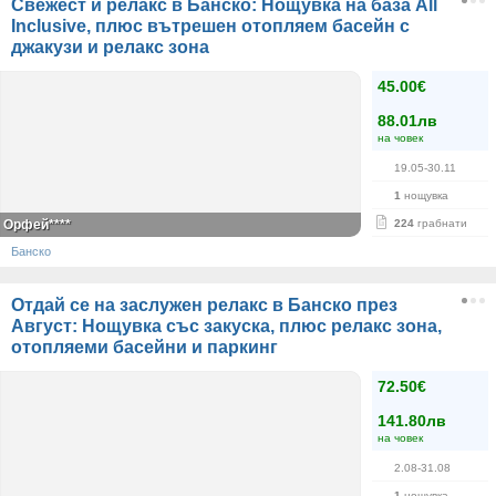
Свежест и релакс в Банско: Нощувка на база All
Inclusive, плюс вътрешен отопляем басейн с
джакузи и релакс зона
45.00€
88.01лв
на човек
19.05-30.11
1
нощувка
Орфей****
224
грабнати
Банско
Отдай се на заслужен релакс в Банско през
Август: Нощувка със закуска, плюс релакс зона,
отопляеми басейни и паркинг
72.50€
141.80лв
на човек
2.08-31.08
1
нощувка