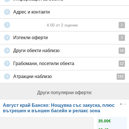
Адрес и контакти
4.00
от
2
оценки
1
Изтекли оферти
3
Други обекти наблизо
18
Грабомани, посетили обекта
12
Атракции наблизо
192
Други популярни оферти:
Август край Банско: Нощувка със закуска, плюс
вътрешен и външен басейн и релакс зона
35.00€