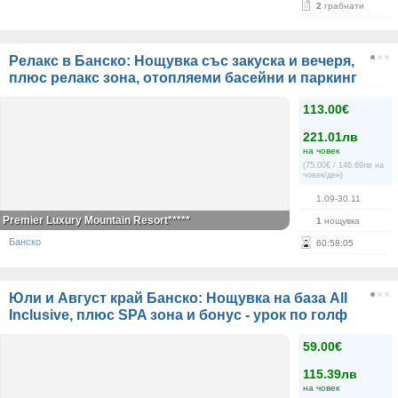
2
грабнати
Релакс в Банско: Нощувка със закуска и вечеря,
плюс релакс зона, отопляеми басейни и паркинг
113.00€
221.01лв
на човек
(75.00€ / 146.69лв на
човек/ден)
1.09-30.11
Premier Luxury Mountain Resort*****
1
нощувка
Банско
60
:
58
:
05
Юли и Август край Банско: Нощувка на база All
Inclusive, плюс SPA зона и бонус - урок по голф
59.00€
115.39лв
на човек