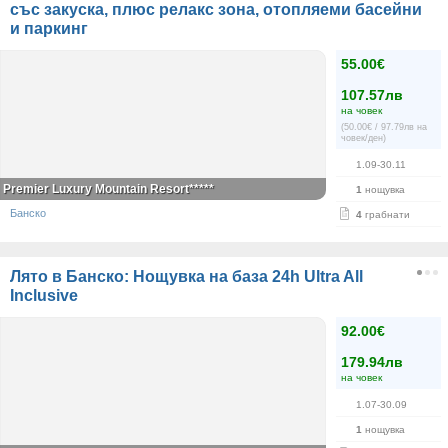
със закуска, плюс релакс зона, отопляеми басейни
и паркинг
55.00€
107.57лв
на човек
(50.00€ / 97.79лв на
човек/ден)
1.09-30.11
Premier Luxury Mountain Resort*****
1
нощувка
Банско
4
грабнати
Лято в Банско: Нощувка на база 24h Ultra All
Inclusive
92.00€
179.94лв
на човек
1.07-30.09
1
нощувка