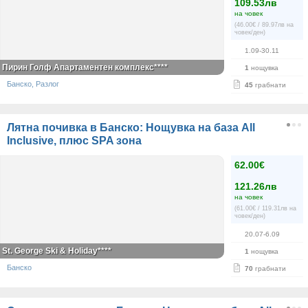
109.53лв
на човек
(46.00€ / 89.97лв на
човек/ден)
1.09-30.11
Пирин Голф Апартаментен комплекс****
1
нощувка
Банско, Разлог
45
грабнати
Лятна почивка в Банско: Нощувка на база All
Inclusive, плюс SPA зона
62.00€
121.26лв
на човек
(61.00€ / 119.31лв на
човек/ден)
20.07-6.09
St. George Ski & Holiday****
1
нощувка
Банско
70
грабнати