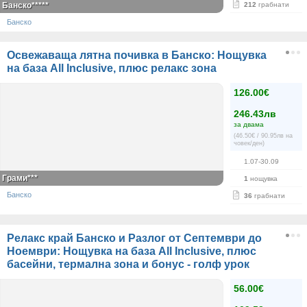
Банско*****
212
грабнати
Банско
Освежаваща лятна почивка в Банско: Нощувка
на база All Inclusive, плюс релакс зона
126.00€
246.43лв
за двама
(46.50€ / 90.95лв на
човек/ден)
1.07-30.09
Грами***
1
нощувка
Банско
36
грабнати
Релакс край Банско и Разлог от Септември до
Ноември: Нощувка на база All Inclusive, плюс
басейни, термална зона и бонус - голф урок
56.00€