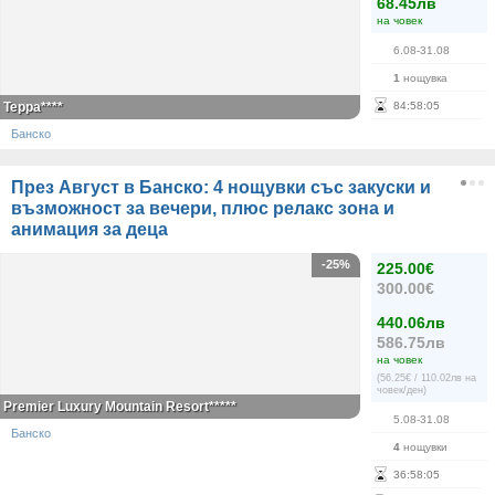
68.45лв
на човек
6.08-31.08
1
нощувка
Терра****
84
:
58
:
05
Банско
През Август в Банско: 4 нощувки със закуски и
възможност за вечери, плюс релакс зона и
анимация за деца
-25%
225.00€
300.00€
440.06лв
586.75лв
на човек
(56.25€ / 110.02лв на
човек/ден)
Premier Luxury Mountain Resort*****
5.08-31.08
Банско
4
нощувки
36
:
58
:
05