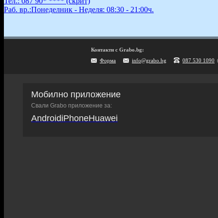
Тел.:
087 90* ****
(скрит)
Раб. вр.:
Понеделник - Неделя: 08:30 - 21:00ч.
Контакти с Grabo.bg:
Форма
info@grabo.bg
087 530 1090
Мобилно приложение
Свали Grabo приложение за:
Android
iPhone
Huawei