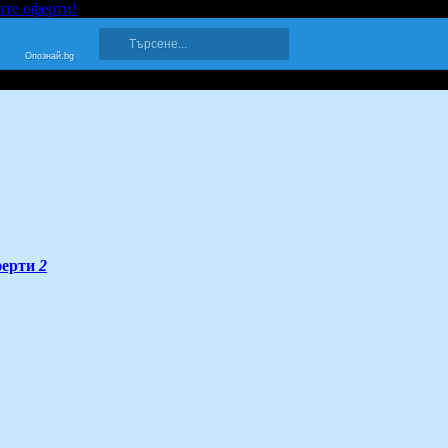
ите оферти!
Опознай.bg
ерти
2